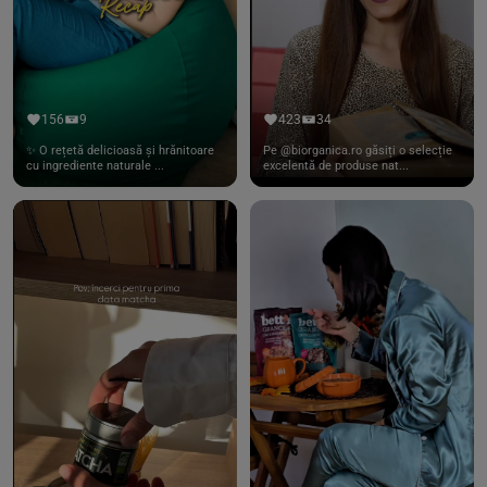
156
9
423
34
✨ O rețetă delicioasă și hrănitoare
Pe @biorganica.ro găsiți o selecție
cu ingrediente naturale ...
excelentă de produse nat...