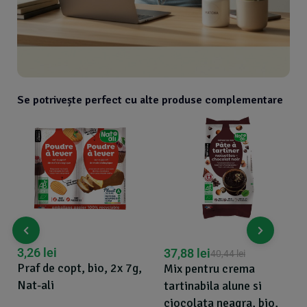
Se potrivește perfect cu alte produse complementare
3,26
lei
37,88
lei
40,44
lei
Praf de copt, bio, 2x 7g,
Mix pentru crema
Nat-ali
tartinabila alune si
ciocolata neagra, bio,