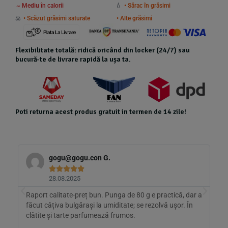
~ Mediu în calorii
💧
• Sărac în grăsimi
⚖️
• Scăzut grăsimi saturate
• Alte grăsimi
Flexibilitate totală: ridică oricând din locker (24/7) sau
bucură-te de livrare rapidă la ușa ta.
Poti returna acest produs gratuit in termen de 14 zile!
gogu@gogu.con
G.





28.08.2025
Raport calitate-preț bun. Punga de 80 g e practică, dar a
A
făcut câțiva bulgărași la umiditate; se rezolvă ușor. În
l
clătite și tarte parfumează frumos.
a