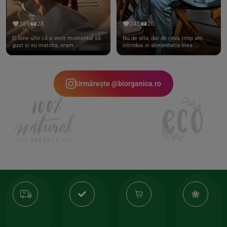
389
28
245
20
Ei bine uite că a venit momentul să
Nu de alta, dar de ceva timp am
gust și eu matcha, eram ...
introdus in alimentatia mea ...
Urmărește @biorganica.ro
Transport
Produse
-35%
10
gratuit
de
la
Or
calitate
prima
valoarea
Cert
comanda
minima
și
Lucrăm