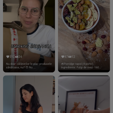
312
24
87
12
Nu doar călătorilor le plac produsele
🥣Porridge rapid (4 portii)
sănătoase, nu? 🥹 Nu ...
Ingrediente: Fulgi de ovaz -160...