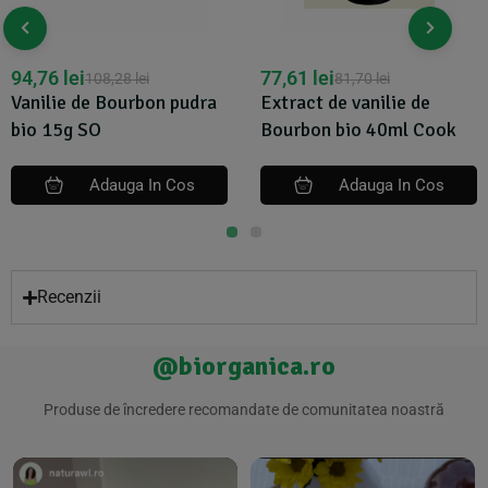
94,76
lei
77,61
lei
108,28
lei
81,70
lei
Vanilie de Bourbon pudra
Extract de vanilie de
bio 15g SO
Bourbon bio 40ml Cook
Adauga In Cos
Adauga In Cos
Recenzii
@biorganica.ro
Produse de încredere recomandate de comunitatea noastră