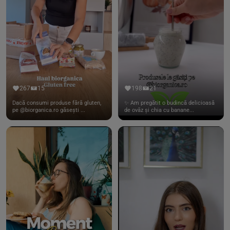
267
15
198
21
Dacă consumi produse fără gluten,
✨ Am pregătit o budincă delicioasă
pe @biorganica.ro găsești ...
de ovăz și chia cu banane...