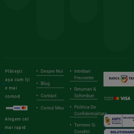
150lei
ate
doar
Foloseste
sele
cu
codul
pen
cei
BIOSTART
stilu
mai
tău
buni
de
furnizori
viaț
săn
Despre Noi
Intrebari
Plătești
Frecvente
așa cum îți
Blog
e mai
Returnari &
Contact
Schimburi
comod
Politica De
Contul Meu
Confidentialitate
Alegem cel
Termeni Si
mai rapid
Conditii