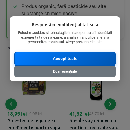
Produs organic, fără pesticide sau alte
substanțe chimice nocive
Respectăm confidențialitatea ta
Conține extract natural de vanilie
Folosim cookies și tehnologii similare pentru a îmbunătăți
experiența ta de navigare, a analiza traficul pe site și a
personaliza conținutul. Alege preferințele tale:
Produse din aceeasi categorie cu produsul ales
Accept toate
Doar esențiale
18,95
lei
41,52
lei
19,95
lei
43,70
lei
Amestec de legume si
Sos de soya Shoyu cu
condimente pentru supa
continut redus de sare