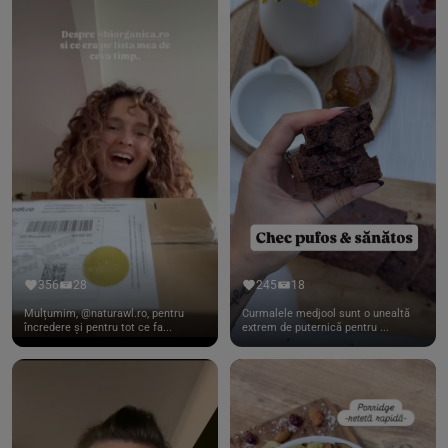
356
28
245
18
Mulțumim, @naturawl.ro, pentru
Curmalele medjool sunt o unealtă
încredere și pentru tot ce fa...
extrem de puternică pentru ...