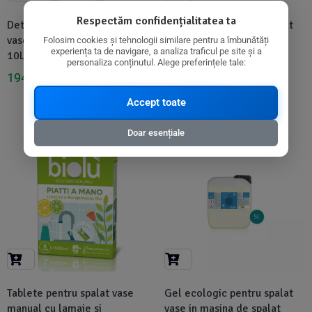
Respectăm confidențialitatea ta
Detergent pentru spalat
Gel ecologic pentru spalat
vase, sensitive, ecologic,
vase in masina de spalat
Folosim cookies și tehnologii similare pentru a îmbunătăți
experiența ta de navigare, a analiza traficul pe site și a
10L, Sonett
vase, 1L - Biolu
personaliza conținutul. Alege preferințele tale:
194,94
lei
37,90
lei
199,49
lei
39,53
lei
Accept toate
Doar esențiale
-12%
-1%
Tablete pentru spalat vase
Gel ecologic pentru spalat
manual cu lamaie si
vase in masina de spalat