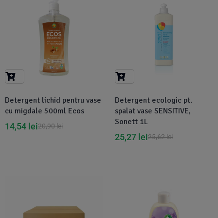
Detergent lichid pentru vase
Detergent ecologic pt.
cu migdale 500ml Ecos
spalat vase SENSITIVE,
Sonett 1L
14,54
lei
20,90
lei
25,27
lei
25,62
lei