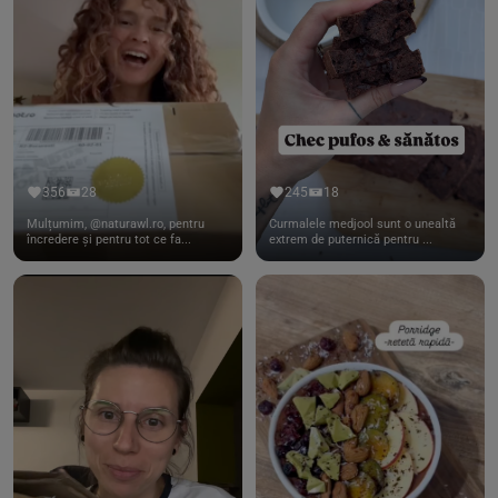
356
28
245
18
Mulțumim, @naturawl.ro, pentru
Curmalele medjool sunt o unealtă
încredere și pentru tot ce fa...
extrem de puternică pentru ...