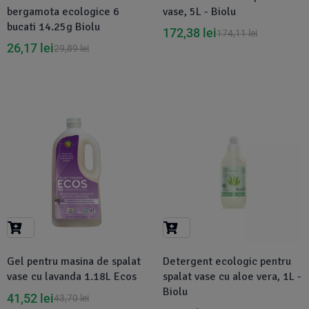
bergamota ecologice 6
vase, 5L - Biolu
bucati 14.25g Biolu
172,38
lei
174,11
lei
26,17
lei
29,89
lei
-5%
-1%
Gel pentru masina de spalat
Detergent ecologic pentru
vase cu lavanda 1.18L Ecos
spalat vase cu aloe vera, 1L -
Biolu
41,52
lei
43,70
lei