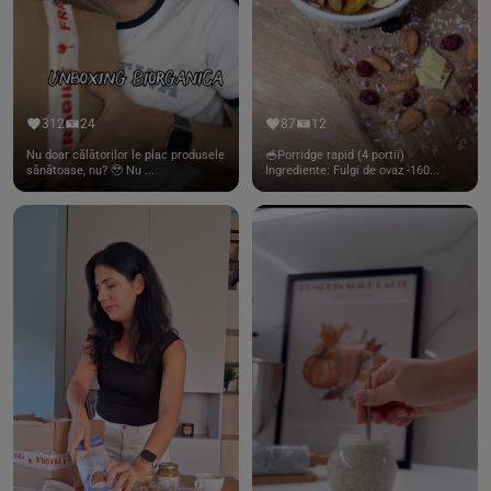
312
24
87
12
Nu doar călătorilor le plac produsele
🥣Porridge rapid (4 portii)
sănătoase, nu? 🥹 Nu ...
Ingrediente: Fulgi de ovaz -160...