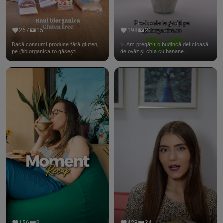
267
15
198
21
Dacă consumi produse fără gluten,
✨ Am pregătit o budincă delicioasă
pe @biorganica.ro găsești ...
de ovăz și chia cu banane...
156
9
423
34