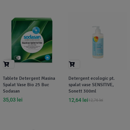
-1%
Tablete Detergent Masina
Detergent ecologic pt.
Spalat Vase Bio 25 Buc
spalat vase SENSITIVE,
Sodasan
Sonett 300ml
35,03
lei
12,64
lei
12,76
lei
-30%
-1%