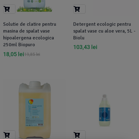
Solutie de clatire pentru
Detergent ecologic pentru
masina de spalat vase
spalat vase cu aloe vera, 5L -
hipoalergena ecologica
Biolu
250ml Biopuro
103,43
lei
18,05
lei
19,85
lei
-2%
-4%