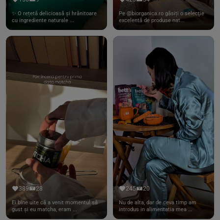
✨ O rețetă delicioasă și hrănitoare
Pe @biorganica.ro găsiți o selecție
cu ingrediente naturale ...
excelentă de produse nat...
389
28
245
20
Ei bine uite că a venit momentul să
Nu de alta, dar de ceva timp am
gust și eu matcha, eram ...
introdus in alimentatia mea ...