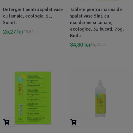
Detergent pentru spalat vase
Tablete pentru masina de
cu lamaie, ecologic, 1L,
spalat vase 5in1 cu
Sonett
mandarine si lamaie,
ecologice, 32 bucati, 76g,
25,27
lei
25,62
lei
Biolu
34,30
lei
36,10
lei
-1%
-1%