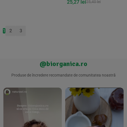
25,27
lei
25,40
lei
1
2
3
@biorganica.ro
Produse de încredere recomandate de comunitatea noastră