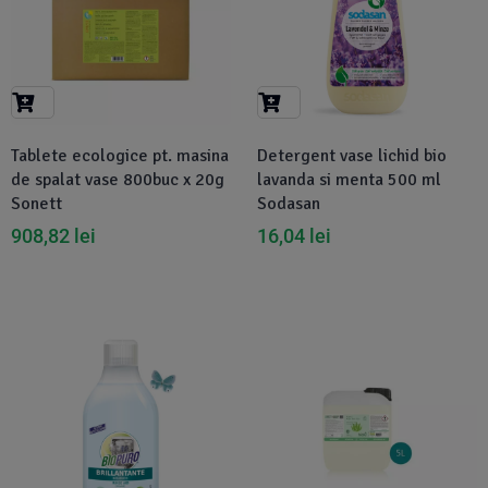
Tablete ecologice pt. masina
Detergent vase lichid bio
de spalat vase 800buc x 20g
lavanda si menta 500 ml
Sonett
Sodasan
908,82
lei
16,04
lei
-9%