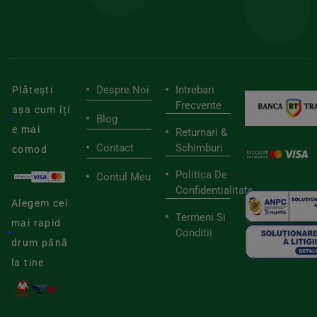
viaț
săn
Despre Noi
Intrebari
Plătești
Frecvente
așa cum îți
Blog
e mai
Returnari &
Contact
Schimburi
comod
Politica De
Contul Meu
Confidentialitate
Alegem cel
Termeni Si
mai rapid
Conditii
drum până
la tine