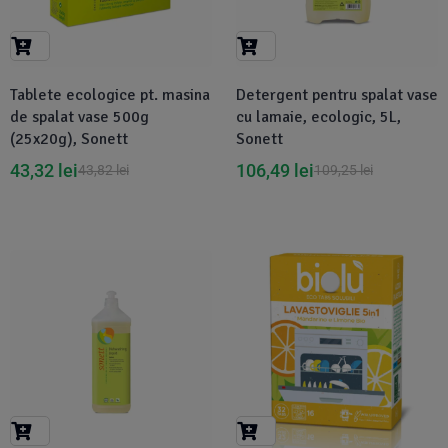
Suplimente Vegetale
(45)
›
👶 Îngrijire Bebe & Copii
Măsline
(14)
(2)
Vitamine & Minerale
(30)
Tablete ecologice pt. masina
Detergent pentru spalat vase
Oțet & Fermentație
›
🧴 Îngrijire Personală
(36)
(411)
de spalat vase 500g
cu lamaie, ecologic, 5L,
(25x20g), Sonett
Sonett
Super Alimente
›
🐕 Animale de Companie
(5)
(6)
43,32
lei
106,49
lei
43,82
lei
109,25
lei
›
🏠 Casa & Lifestyle
(340)
-1%
-5%