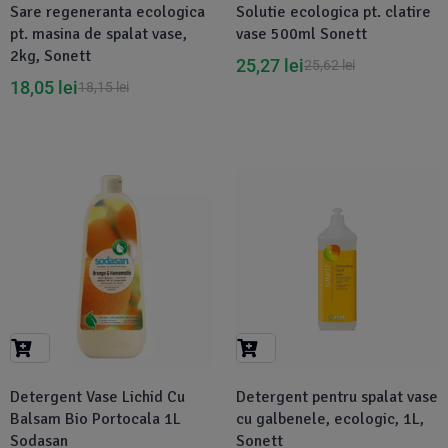
Sare regeneranta ecologica
Solutie ecologica pt. clatire
pt. masina de spalat vase,
vase 500ml Sonett
2kg, Sonett
25,27
lei
25,62
lei
18,05
lei
18,15
lei
-3%
Detergent Vase Lichid Cu
Detergent pentru spalat vase
Balsam Bio Portocala 1L
cu galbenele, ecologic, 1L,
Sodasan
Sonett