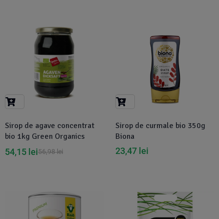
-5%
Sirop de agave concentrat
Sirop de curmale bio 350g
bio 1kg Green Organics
Biona
23,47
lei
54,15
lei
56,98
lei
-5%