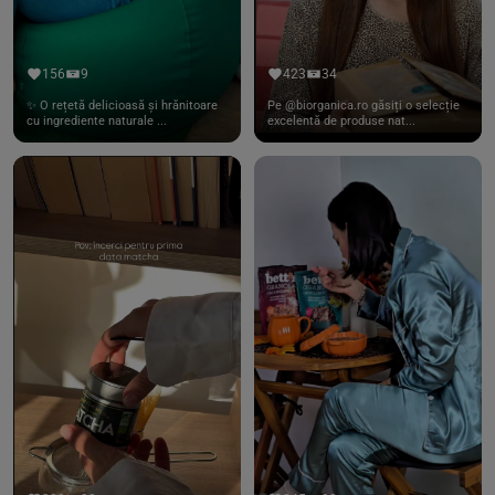
156
9
423
34
✨ O rețetă delicioasă și hrănitoare
Pe @biorganica.ro găsiți o selecție
cu ingrediente naturale ...
excelentă de produse nat...