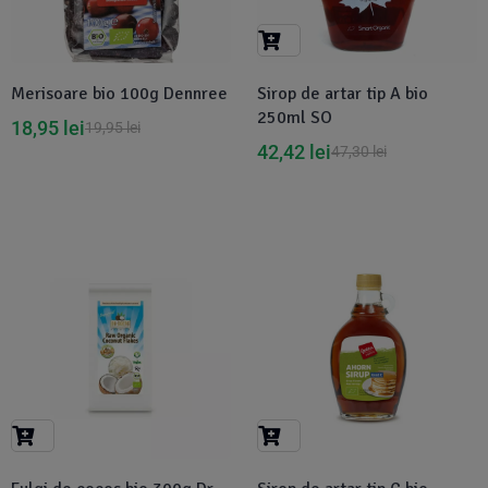
Merisoare bio 100g Dennree
Sirop de artar tip A bio
250ml SO
18,95
lei
19,95
lei
42,42
lei
47,30
lei
-5%