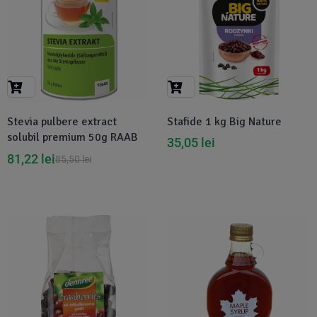
Stevia pulbere extract
Stafide 1 kg Big Nature
solubil premium 50g RAAB
35,05
lei
81,22
lei
85,50
lei
Disponibil in 1-2 zile
-10%