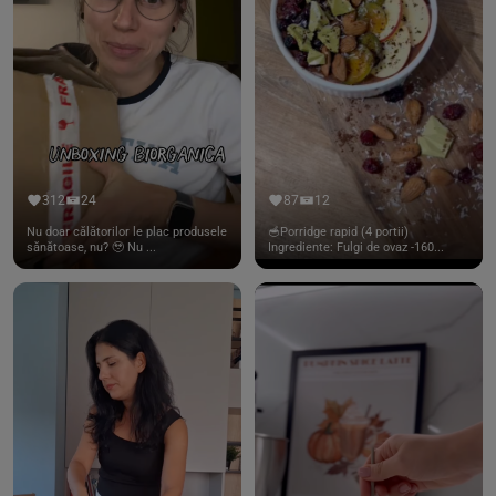
312
24
87
12
Nu doar călătorilor le plac produsele
🥣Porridge rapid (4 portii)
sănătoase, nu? 🥹 Nu ...
Ingrediente: Fulgi de ovaz -160...