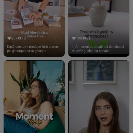
267
15
198
21
Dacă consumi produse fără gluten,
✨ Am pregătit o budincă delicioasă
pe @biorganica.ro găsești ...
de ovăz și chia cu banane...