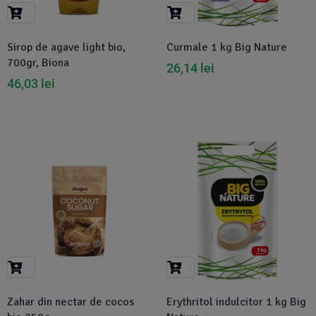
Suplimente Vegetale
(45)
›
👶 Îngrijire Bebe & Copii
Măsline
(14)
(2)
Sirop de agave light bio,
Curmale 1 kg Big Nature
Vitamine & Minerale
(30)
700gr, Biona
26,14
lei
Oțet & Fermentație
›
🧴 Îngrijire Personală
(36)
(411)
46,03
lei
Super Alimente
›
🐕 Animale de Companie
(5)
(6)
›
🏠 Casa & Lifestyle
(340)
-5%
Zahar din nectar de cocos
Erythritol indulcitor 1 kg Big