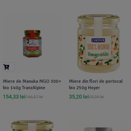
-8%
Disponibil in 1-2 zile
Miere de Manuka MGO 300+
Miere din flori de portocal
bio 140g TranzAlpine
bio 250g Hoyer
154,33
lei
35,20
lei
166,87
lei
35,38
lei
Disponibil in 1-2 zile
Disponibil in 1-2 zile