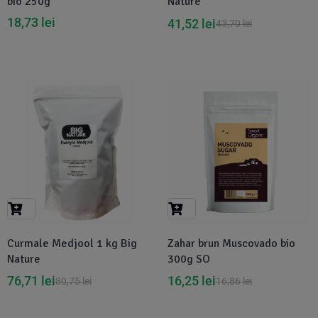
bio 250g
Nature
18,73
lei
41,52
lei
43,70
lei
-5%
-4%
Curmale Medjool 1 kg Big
Zahar brun Muscovado bio
Nature
300g SO
76,71
lei
16,25
lei
80,75
lei
16,86
lei