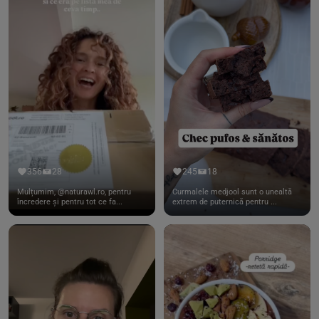
356
28
245
18
Mulțumim, @naturawl.ro, pentru
Curmalele medjool sunt o unealtă
încredere și pentru tot ce fa...
extrem de puternică pentru ...