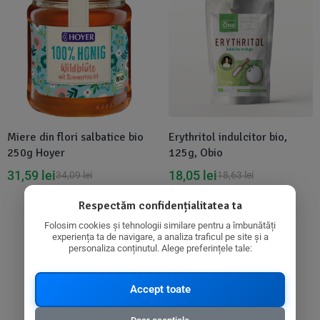
Miere din flori salbatice bio
Erythritol indulcitor bio,
250g Hoyer
125g, Obio
31,59
lei
18,05
lei
34,09
lei
18,63
lei
Respectăm confidențialitatea ta
Folosim cookies și tehnologii similare pentru a îmbunătăți
experiența ta de navigare, a analiza traficul pe site și a
personaliza conținutul. Alege preferințele tale:
-7%
Disponibil in 1-2 zile
Accept toate