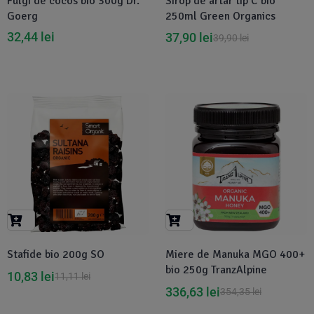
Fulgi de cocos bio 300g Dr.
Sirop de artar tip C bio
Goerg
250ml Green Organics
32,44
lei
37,90
lei
39,90
lei
-3%
-5%
Stafide bio 200g SO
Miere de Manuka MGO 400+
bio 250g TranzAlpine
10,83
lei
11,11
lei
336,63
lei
354,35
lei