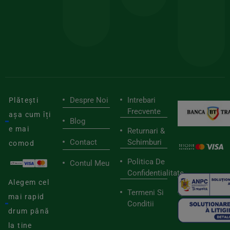
pen
cei
BIOSTART
stilu
mai
tău
buni
de
furnizori
viaț
săn
Despre Noi
Intrebari
Plătești
Frecvente
așa cum îți
Blog
e mai
Returnari &
Contact
Schimburi
comod
Politica De
Contul Meu
Confidentialitate
Alegem cel
Termeni Si
mai rapid
Conditii
drum până
la tine