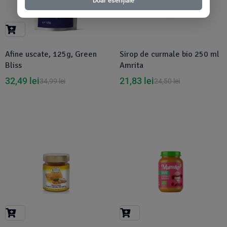
Doar esențiale
Afine uscate, 125g, Green
Sirop de curmale bio 250 ml
Bliss
Amrita
32,49
lei
21,83
lei
34,99
lei
24,50
lei
-5%