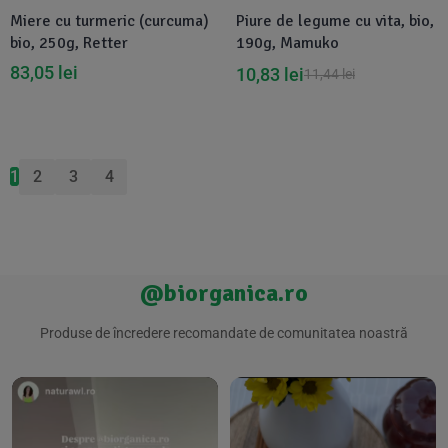
Miere cu turmeric (curcuma)
Piure de legume cu vita, bio,
bio, 250g, Retter
190g, Mamuko
83,05
lei
10,83
lei
11,44
lei
1
2
3
4
@biorganica.ro
Produse de încredere recomandate de comunitatea noastră