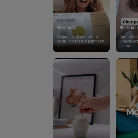
Kombucha Life
(8)
Kookie Cat
(13)
356
28
245
1
Kulau
(4)
Mulțumim, @naturawl.ro,
Curmalele 
Lexen
pentru încredere și pentru tot
unealtă ex
(1)
ce fa...
pentru ...
Lifefood
(39)
Lima
(69)
Lipolife
(13)
Lotao
(13)
Mamuko
(24)
Marchesato
(19)
Me Luna
(4)
Medihemp
(16)