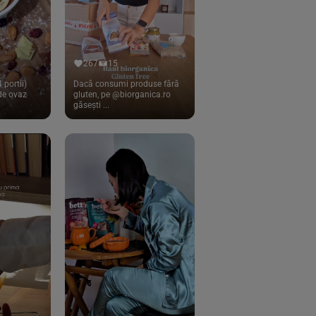
267
15
 portii)
Dacă consumi produse fără
 de ovaz
gluten, pe @biorganica.ro
găsești ...