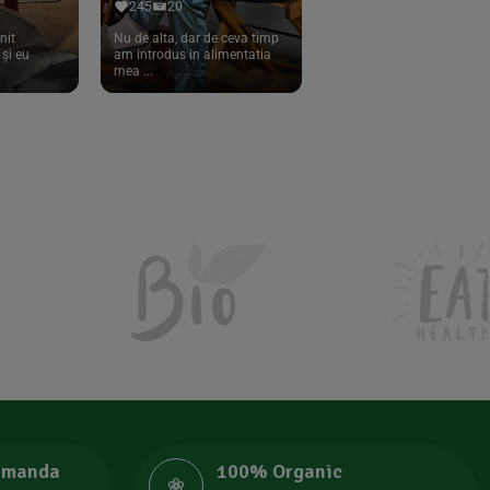
245
20
nit
Nu de alta, dar de ceva timp
și eu
am introdus in alimentatia
mea ...
comanda
100% Organic