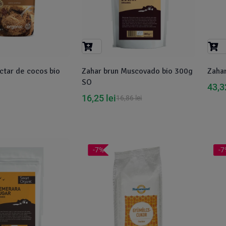
ctar de cocos bio
Zahar brun Muscovado bio 300g
Zahar
SO
43,
16,25
lei
16,86
lei
-7%
-7