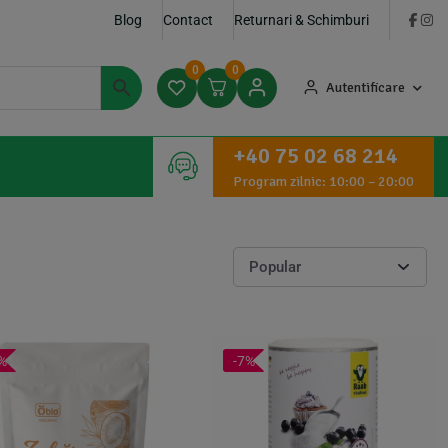
Blog
Contact
Returnari & Schimburi
0
0
Autentificare
+40 75 02 68 214
Program zilnic: 10:00 – 20:00
%
-7%