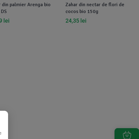
 din palmier Arenga bio
Zahar din nectar de flori de
 DS
cocos bio 150g
49
lei
24,35
lei
e