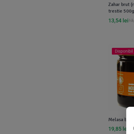
Zahar brut (
Biorganik
(8)
trestie 500
Birkengold
(34)
13,54
lei
13
Bonsan
(1)
Chicza
(4)
Clarification
(5)
Disponibil 
Cloud Nine Factory
(5)
Cook
(83)
Davert
(15)
Dennree
(77)
Dr. Goerg
(19)
Dr.Soda
(13)
Melasa bio 
Dragon Superfoods
(75)
19,85
lei
21
ECOS
(13)