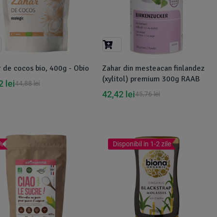
 de cocos bio, 400g - Obio
Zahar din mesteacan finlandez
(xylitol) premium 300g RAAB
32
lei
44,88
lei
42,42
lei
45,76
lei
%
Disponibil in 1-2 zile