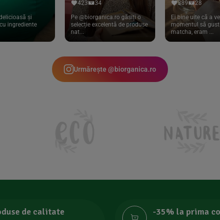
423
34
389
28
delicioasă și
Pe @biorganica.ro găsiți o
Ei bine uite că a ve
cu ingrediente
selecție excelentă de produse
momentul să gust 
nat...
matcha, eram ...
Urmărește @biorganica.ro
oduse de calitate
-35% la prima 