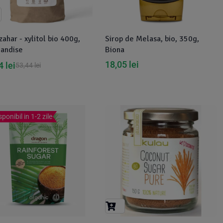
zahar - xylitol bio 400g,
Sirop de Melasa, bio, 350g,
andise
Biona
18,05
lei
64
lei
53,44
lei
sponibil in 1-2 zile