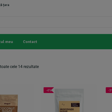
ă țara
tul meu
Contact
toate cele 14 rezultate
-4%
-3