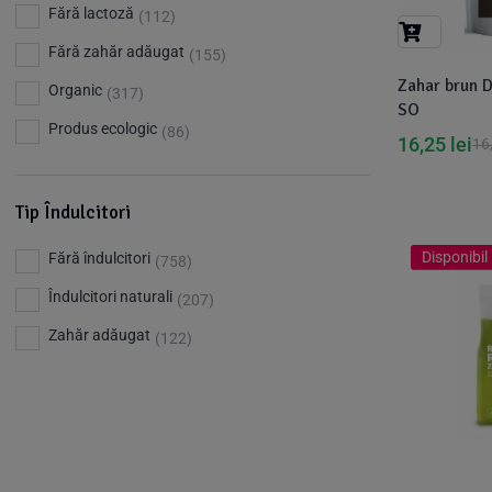
Barkleys
(1)
Fără lactoză
(112)
Benjamissimo
(25)
Fără zahăr adăugat
(155)
Zahar brun 
Bettr
(80)
Organic
(317)
SO
Big Nature
(23)
Produs ecologic
(86)
16,25
lei
16
Bio Dentist - by dr. Daniel Iordachescu
(3)
Bio Nature
(1)
Tip Îndulcitori
Bio Planete
(13)
Disponibil 
Fără îndulcitori
(758)
Bio Today
(21)
Îndulcitori naturali
(207)
Bioca
(4)
Zahăr adăugat
(122)
Bioenergie
(6)
Biolu
(59)
RESETEAZA FILTRELE
Biona
(201)
Biopuro
(25)