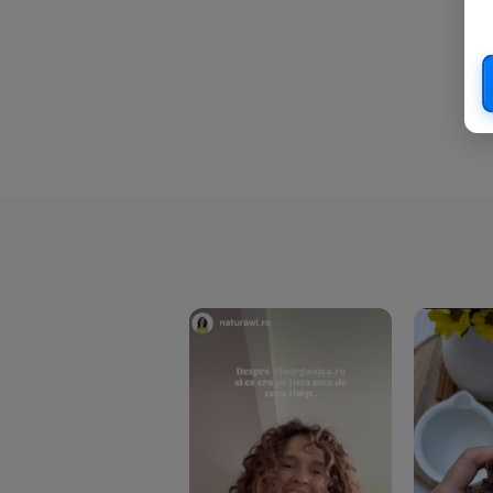
Eliah Sahil
(41)
Florasca
(1)
Frudada
(4)
Germline
(37)
Green Bliss
(23)
GreenOrganics
(17)
Hari Tea
(9)
Higher Living
(10)
Hoyer
(20)
If You Care
(27)
Isha
(56)
Kanne Brottrunk
(1)
Kluuk
(6)