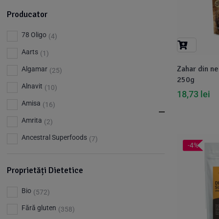
Producator
78 Oligo
(4)
Aarts
(1)
Zahar din ne
Algamar
(25)
250g
Alnavit
(10)
18,73
lei
Amisa
(16)
Amrita
(2)
Ancestral Superfoods
(7)
-4%
Apiland
(1)
Proprietăți Dietetice
Argileo
(3)
Aries
(3)
Bio
(572)
Aromandise
(83)
Fără gluten
(358)