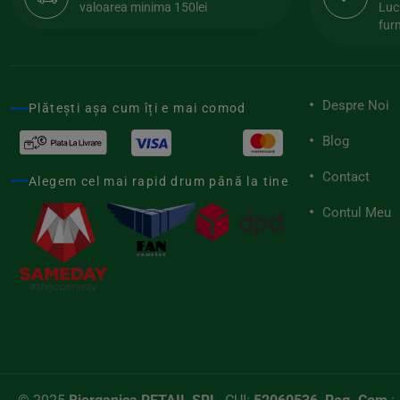
valoarea minima 150lei
Luc
Pasta Natura
(19)
furn
Phenalex
(24)
Profusion
(6)
Raab Vitalfood
(28)
Despre Noi
Plătești așa cum îți e mai comod
Raw Health
(2)
Blog
Raw Organic Food
(1)
Contact
Alegem cel mai rapid drum până la tine
Republica Bio
(2)
Contul Meu
Retter
(47)
Roobar
(26)
Rookies
(5)
SEVDTOX
(2)
Shotimaa
(19)
Smaakt
(25)