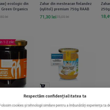
raw) ecologic din
Zahar din mesteacan finlandez
Zahar
g Green Organics
(xylitol) premium 750g RAAB
250g
18,
71,30
lei
,80
lei
75,05
lei
in 1-2 zile
Respectăm confidențialitatea ta
400g DS
Zahar din nectar de flori de
cocos bio 280g Dr. Goerg
Folosim cookies și tehnologii similare pentru a îmbunătăți experiența ta d
,19
lei