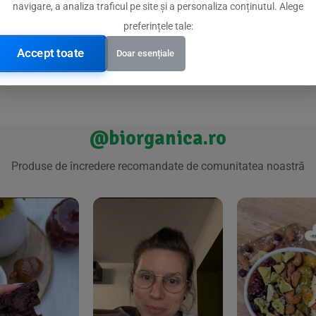
32,44
lei
navigare, a analiza traficul pe site și a personaliza conținutul. Alege
preferințele tale:
Accept toate
Doar esențiale
@biorganica.ro
Produse de încredere recomandate de comunitatea noastră