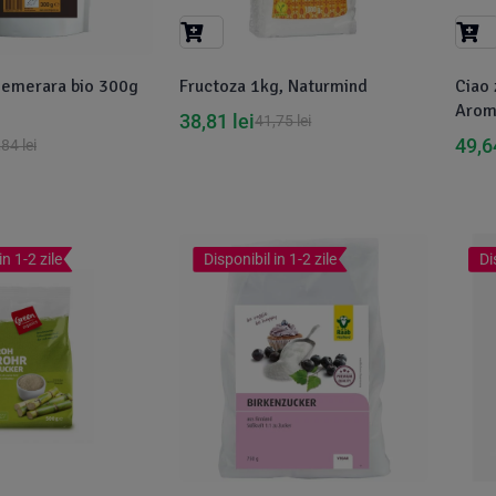
Demerara bio 300g
Fructoza 1kg, Naturmind
Ciao 
Arom
38,81
lei
41,75
lei
49,
,84
lei
in 1-2 zile
Disponibil in 1-2 zile
Di