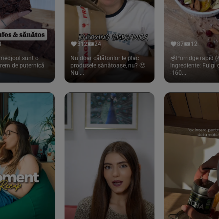
8
312
24
87
12
medjool sunt o
Nu doar călătorilor le plac
🥣Porridge rapid (4
trem de puternică
produsele sănătoase, nu? 🥹
Ingrediente: Fulgi
Nu ...
-160...