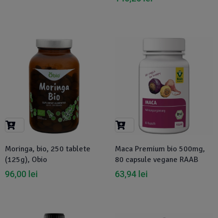
Moringa, bio, 250 tablete
Maca Premium bio 500mg,
(125g), Obio
80 capsule vegane RAAB
96,00
lei
63,94
lei