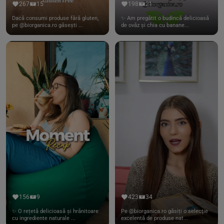
267
15
198
21
Dacă consumi produse fără gluten,
✨ Am pregătit o budincă delicioasă
pe @biorganica.ro găsești ...
de ovăz și chia cu banane...
156
9
423
34
✨ O rețetă delicioasă și hrănitoare
Pe @biorganica.ro găsiți o selecție
cu ingrediente naturale ...
excelentă de produse nat...