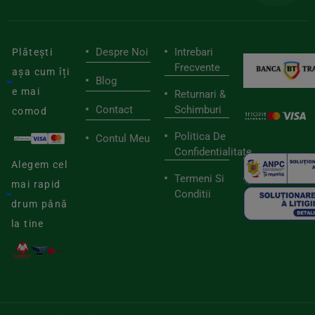
Despre Noi
Intrebari
Plătești
Frecvente
așa cum îți
Blog
e mai
Returnari &
Contact
Schimburi
comod
Politica De
Contul Meu
Confidentialitate
Alegem cel
Termeni Si
mai rapid
Conditii
drum până
la tine