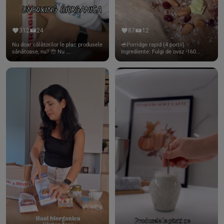
312
24
87
12
Nu doar călătorilor le plac produsele
🥣Porridge rapid (4 portii)
sănătoase, nu? 🥹 Nu ...
Ingrediente: Fulgi de ovaz -160...