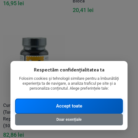
Bioca
16,95
lei
20,41
lei
Disponibil in 1-2 zile
Respectăm confidențialitatea ta
Folosim cookies și tehnologii similare pentru a îmbunătăți
experiența ta de navigare, a analiza traficul pe site și a
personaliza conținutul. Alege preferințele tale:
Curcuma Ecologica
Accept toate
(Turmeric) din India (405 mg)
Republica BIO, 60 capsule
Doar esențiale
(30 g)
82,86
lei