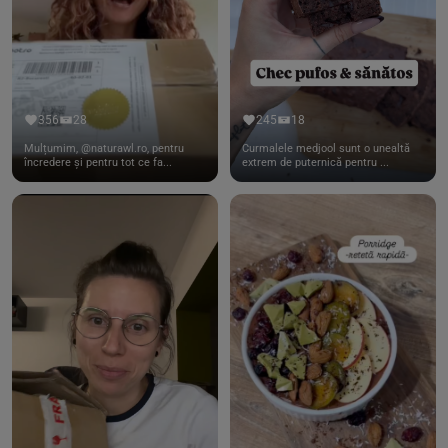
356
28
245
18
Mulțumim, @naturawl.ro, pentru
Curmalele medjool sunt o unealtă
încredere și pentru tot ce fa...
extrem de puternică pentru ...