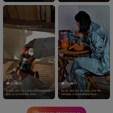
389
28
245
20
Ei bine uite că a venit momentul să
Nu de alta, dar de ceva timp am
gust și eu matcha, eram ...
introdus in alimentatia mea ...