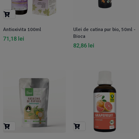
Suplimente Vegetale
(45)
›
👶 Îngrijire Bebe & Copii
Măsline
(14)
(2)
Vitamine & Minerale
(30)
Antioxivita 100ml
Ulei de catina pur bio, 50ml -
Oțet & Fermentație
›
🧴 Îngrijire Personală
(36)
(411)
Bioca
71,18
lei
82,86
lei
Super Alimente
›
🐕 Animale de Companie
(5)
(6)
›
🏠 Casa & Lifestyle
(340)
-3%