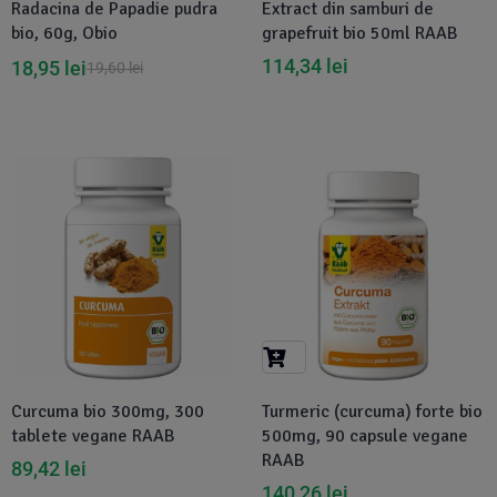
Radacina de Papadie pudra
Extract din samburi de
bio, 60g, Obio
grapefruit bio 50ml RAAB
114,34
lei
18,95
lei
19,60
lei
Disponibil in 1-2 zile
Curcuma bio 300mg, 300
Turmeric (curcuma) forte bio
tablete vegane RAAB
500mg, 90 capsule vegane
RAAB
89,42
lei
140,26
lei