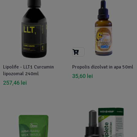
Disponibil in 1-2 zile
Lipolife - LLT1 Curcumin
Propolis dizolvat in apa 50ml
lipozomal 240ml
35,60
lei
257,46
lei
-30%
Disponibil in 1-2 zile