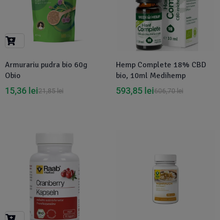
Armurariu pudra bio 60g
Hemp Complete 18% CBD
Obio
bio, 10ml Medihemp
15,36
lei
593,85
lei
21,85
lei
606,70
lei
Disponibil in 1-2 zile