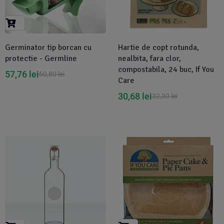
Suplimente Vegetale
(45)
›
👶 Îngrijire Bebe & Copii
Măsline
(14)
(2)
Vitamine & Minerale
(30)
Germinator tip borcan cu
Hartie de copt rotunda,
Oțet & Fermentație
›
🧴 Îngrijire Personală
(36)
(411)
protectie - Germline
nealbita, fara clor,
compostabila, 24 buc, If You
57,76
lei
60,80
lei
Care
Super Alimente
›
🐕 Animale de Companie
(5)
(6)
30,68
lei
32,30
lei
›
🏠 Casa & Lifestyle
(340)
-5%
-1%