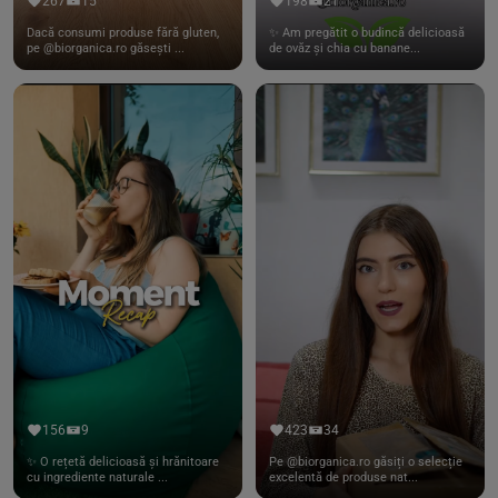
267
15
198
21
Dacă consumi produse fără gluten,
✨ Am pregătit o budincă delicioasă
pe @biorganica.ro găsești ...
de ovăz și chia cu banane...
156
9
423
34
✨ O rețetă delicioasă și hrănitoare
Pe @biorganica.ro găsiți o selecție
cu ingrediente naturale ...
excelentă de produse nat...