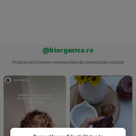
@biorganica.ro
Produse de încredere recomandate de comunitatea noastră