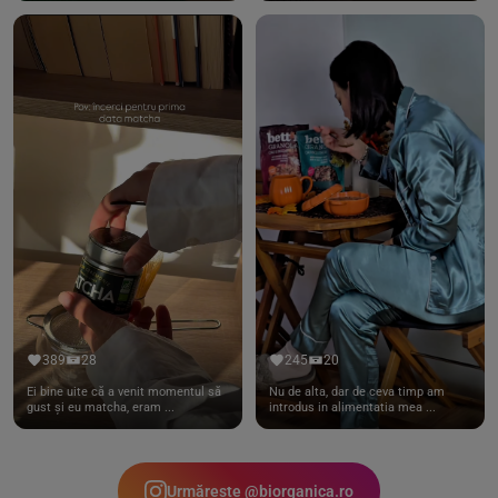
389
28
245
20
Ei bine uite că a venit momentul să
Nu de alta, dar de ceva timp am
gust și eu matcha, eram ...
introdus in alimentatia mea ...
Urmărește @biorganica.ro