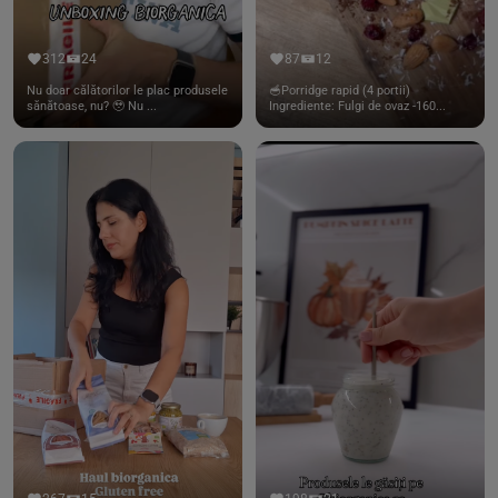
312
24
87
12
Nu doar călătorilor le plac produsele
🥣Porridge rapid (4 portii)
sănătoase, nu? 🥹 Nu ...
Ingrediente: Fulgi de ovaz -160...