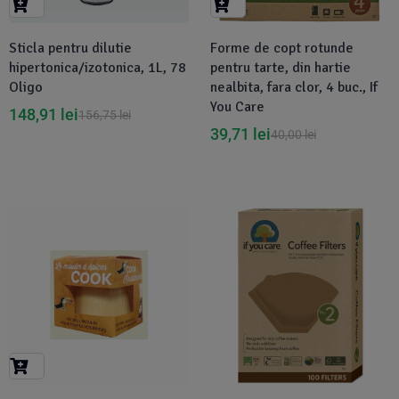
Sticla pentru dilutie
Forme de copt rotunde
hipertonica/izotonica, 1L, 78
pentru tarte, din hartie
Oligo
nealbita, fara clor, 4 buc., If
You Care
148,91
lei
156,75
lei
39,71
lei
40,00
lei
-5%
Disponibil in 1-2 zile