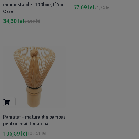
compostabile, 100buc, If You
67,69
lei
71,25
lei
Care
34,30
lei
34,68
lei
-1%
Pamatuf - matura din bambus
pentru ceaiul matcha
105,59
lei
106,51
lei