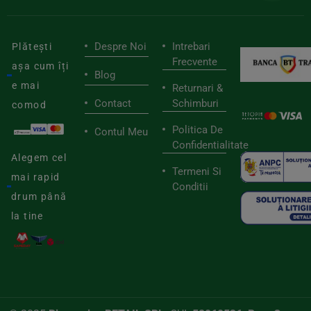
Despre Noi
Intrebari
Plătești
Frecvente
așa cum îți
Blog
e mai
Returnari &
Contact
Schimburi
comod
Politica De
Contul Meu
Confidentialitate
Alegem cel
Termeni Si
mai rapid
Conditii
drum până
la tine