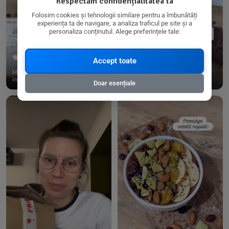
Respectăm confidențialitatea ta
Folosim cookies și tehnologii similare pentru a îmbunătăți
experiența ta de navigare, a analiza traficul pe site și a
personaliza conținutul. Alege preferințele tale:
356
28
245
18
Accept toate
Mulțumim, @naturawl.ro, pentru
Curmalele medjool sunt o unealtă
încredere și pentru tot ce fa...
extrem de puternică pentru ...
Doar esențiale