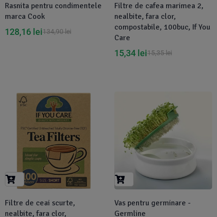
Rasnita pentru condimentele
Filtre de cafea marimea 2,
marca Cook
nealbite, fara clor,
compostabile, 100buc, If You
128,16
lei
134,90
lei
Care
15,34
lei
15,35
lei
-1%
-5%
Filtre de ceai scurte,
Vas pentru germinare -
nealbite, fara clor,
Germline