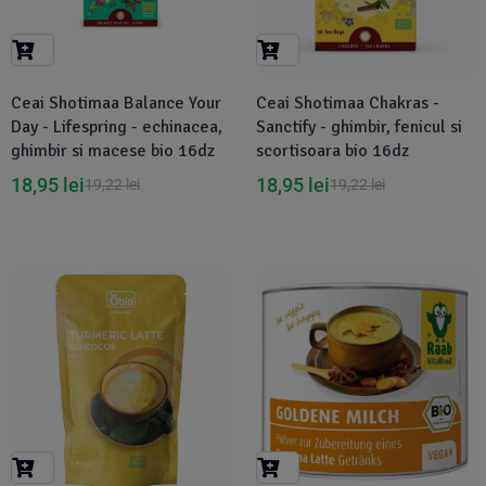
Suplimente Vegetale
(45)
›
👶 Îngrijire Bebe & Copii
Măsline
(14)
(2)
Vitamine & Minerale
(30)
Ceai Shotimaa Balance Your
Ceai Shotimaa Chakras -
Oțet & Fermentație
›
🧴 Îngrijire Personală
(36)
(411)
Day - Lifespring - echinacea,
Sanctify - ghimbir, fenicul si
ghimbir si macese bio 16dz
scortisoara bio 16dz
Super Alimente
›
🐕 Animale de Companie
(5)
(6)
18,95
lei
18,95
lei
19,22
lei
19,22
lei
›
🏠 Casa & Lifestyle
(340)
-7%