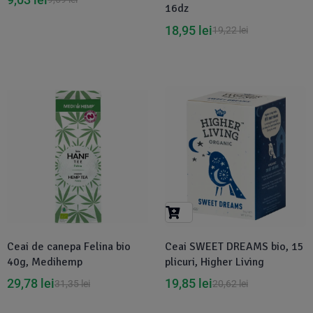
16dz
18,95
lei
19,22
lei
Disponibil in 1-2 zile
-4%
Ceai de canepa Felina bio
Ceai SWEET DREAMS bio, 15
40g, Medihemp
plicuri, Higher Living
29,78
lei
19,85
lei
31,35
lei
20,62
lei