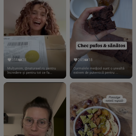
356
28
245
18
Mulțumim, @naturawl.ro, pentru
Curmalele medjool sunt o unealtă
încredere și pentru tot ce fa...
extrem de puternică pentru ...