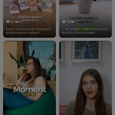
267
15
198
21
Dacă consumi produse fără gluten,
✨ Am pregătit o budincă delicioasă
pe @biorganica.ro găsești ...
de ovăz și chia cu banane...