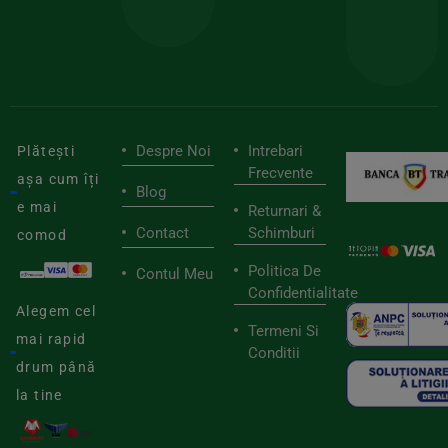
tău
buni
de
furnizori
viaț
săn
Despre Noi
Intrebari
Plătești
Frecvente
așa cum îți
Blog
e mai
Returnari &
Contact
Schimburi
comod
Politica De
Contul Meu
Confidentialitate
Alegem cel
Termeni Si
mai rapid
Conditii
drum până
la tine