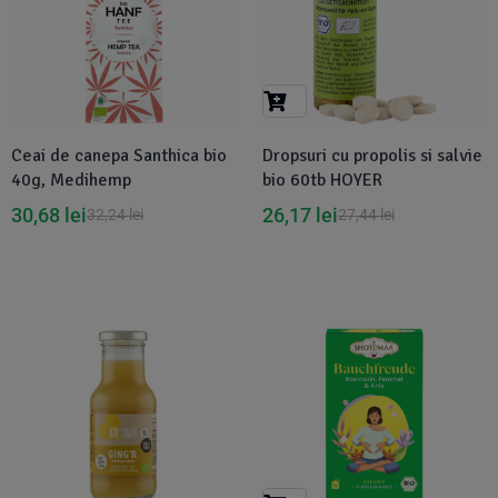
Ceai de canepa Santhica bio
Dropsuri cu propolis si salvie
40g, Medihemp
bio 60tb HOYER
30,68
lei
26,17
lei
32,24
lei
27,44
lei
Disponibil in 1-2 zile
-1%