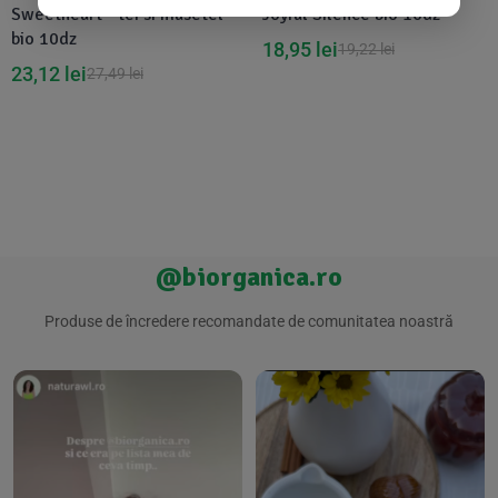
Sweetheart - tei si musetel
Joyful Silence bio 16dz
bio 10dz
18,95
lei
19,22
lei
23,12
lei
27,49
lei
@biorganica.ro
Produse de încredere recomandate de comunitatea noastră