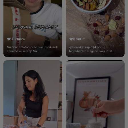
312
24
87
12
Nu doar călătorilor le plac produsele
🥣Porridge rapid (4 portii)
sănătoase, nu? 🥹 Nu ...
Ingrediente: Fulgi de ovaz -160...