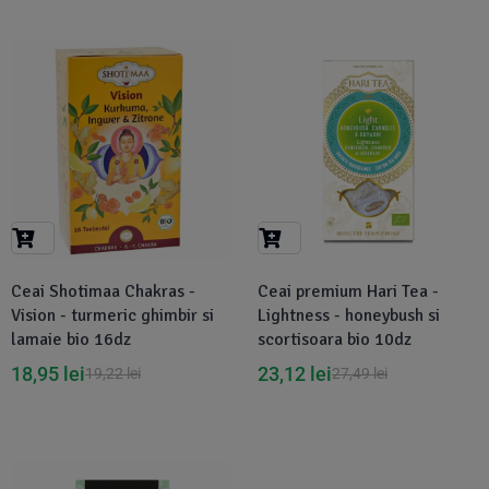
-1%
-16%
Ceai Shotimaa Chakras -
Ceai premium Hari Tea -
Vision - turmeric ghimbir si
Lightness - honeybush si
lamaie bio 16dz
scortisoara bio 10dz
18,95
lei
23,12
lei
19,22
lei
27,49
lei
Disponibil in 1-2 zile
-16%