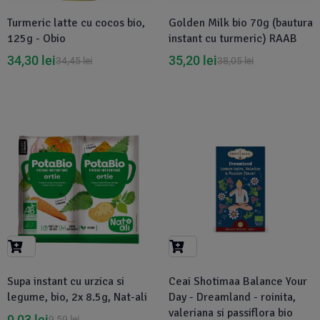
Turmeric latte cu cocos bio,
Golden Milk bio 70g (bautura
125g - Obio
instant cu turmeric) RAAB
34,30
lei
35,20
lei
34,45
lei
38,05
lei
-6%
-1%
Supa instant cu urzica si
Ceai Shotimaa Balance Your
legume, bio, 2x 8.5g, Nat-ali
Day - Dreamland - roinita,
valeriana si passiflora bio
9,03
lei
9,59
lei