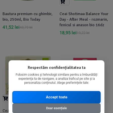
Bautura premium cu ghimbir,
Ceai Shotimaa Balance Your
bio, 250ml, Bio Today
Day - After Meal - rozmarin,
fenicul si anason bio 16dz
41,52
lei
43,70
lei
18,95
lei
19,22
lei
-16%
-1%
Respectăm confidențialitatea ta
Folosim cookies și tehnologii similare pentru a îmbunătăți
experiența ta de navigare, a analiza traficul pe site și a
personaliza conținutul. Alege preferințele tale:
Accept toate
Doar esențiale
Ceai premium Hari Tea -
Ceai Shotimaa Elements -