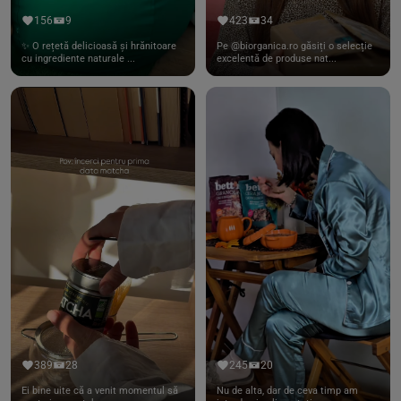
156
9
423
34
✨ O rețetă delicioasă și hrănitoare
Pe @biorganica.ro găsiți o selecție
cu ingrediente naturale ...
excelentă de produse nat...
389
28
245
20
Ei bine uite că a venit momentul să
Nu de alta, dar de ceva timp am