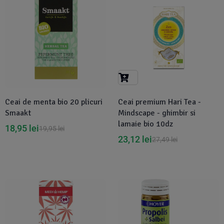
Ceai de menta bio 20 plicuri
Ceai premium Hari Tea -
Smaakt
Mindscape - ghimbir si
lamaie bio 10dz
18,95
lei
19,95
lei
23,12
lei
27,49
lei
Disponibil in 1-2 zile
-5%