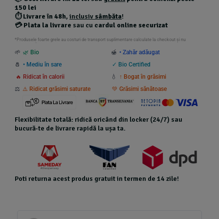
150 lei
⏱️
Livrare în 48h
,
inclusiv
sâmbăta
!
💳
Plata la livrare
sau cu
cardul online securizat
*Produsele foarte grele au costuri de transport suplimentare calculate la checkout și nu
beneficiază de transport gratuit.
🌱
🌿 Bio
🍯
• Zahăr adăugat
🧂
• Mediu în sare
✓ Bio Certified
🔥 Ridicat în calorii
💧
↑ Bogat în grăsimi
⚖️
⚠️ Ridicat grăsimi saturate
💚 Grăsimi sănătoase
Flexibilitate totală: ridică oricând din locker (24/7) sau
bucură-te de livrare rapidă la ușa ta.
Poti returna acest produs gratuit in termen de 14 zile!