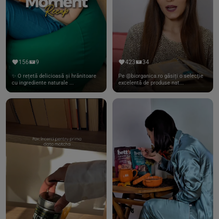
156
9
423
34
✨ O rețetă delicioasă și hrănitoare
Pe @biorganica.ro găsiți o selecție
cu ingrediente naturale ...
excelentă de produse nat...