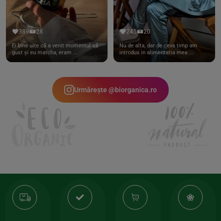
389
28
245
20
Ei bine uite că a venit momentul să
Nu de alta, dar de ceva timp am
gust și eu matcha, eram ...
introdus in alimentatia mea ...
Urmărește @biorganica.ro
Transport
Produse
-35%
10
gratuit
de
la
Or
calitate
prima
valoarea
Cert