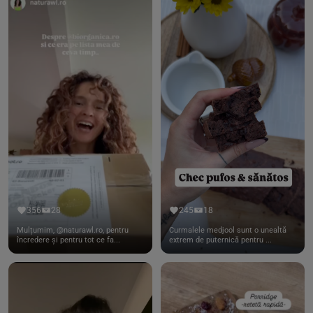
356
28
245
18
Mulțumim, @naturawl.ro, pentru
Curmalele medjool sunt o unealtă
încredere și pentru tot ce fa...
extrem de puternică pentru ...