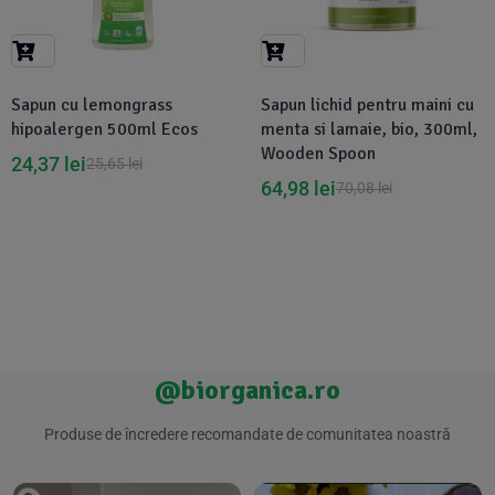
Suplimente Vegetale
(45)
›
👶 Îngrijire Bebe & Copii
Măsline
(14)
(2)
Vitamine & Minerale
(30)
Sapun cu lemongrass
Sapun lichid pentru maini cu
Oțet & Fermentație
›
🧴 Îngrijire Personală
(36)
(411)
hipoalergen 500ml Ecos
menta si lamaie, bio, 300ml,
Wooden Spoon
24,37
lei
25,65
lei
Super Alimente
›
🐕 Animale de Companie
(5)
(6)
64,98
lei
70,08
lei
›
🏠 Casa & Lifestyle
(340)
@biorganica.ro
Produse de încredere recomandate de comunitatea noastră