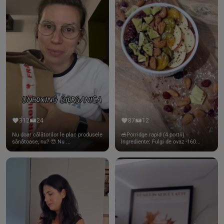
312
24
87
12
Nu doar călătorilor le plac produsele
🥣Porridge rapid (4 portii)
sănătoase, nu? 🥹 Nu ...
Ingrediente: Fulgi de ovaz -160...