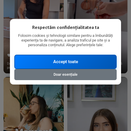
Respectăm confidențialitatea ta
Folosim cookies și tehnologii similare pentru a îmbunătăți
experiența ta de navigare, a analiza traficul pe site și a
personaliza conținutul. Alege preferințele tale:
267
15
198
21
Accept toate
Dacă consumi produse fără gluten,
✨ Am pregătit o budincă delicioasă
pe @biorganica.ro găsești ...
de ovăz și chia cu banane...
Doar esențiale