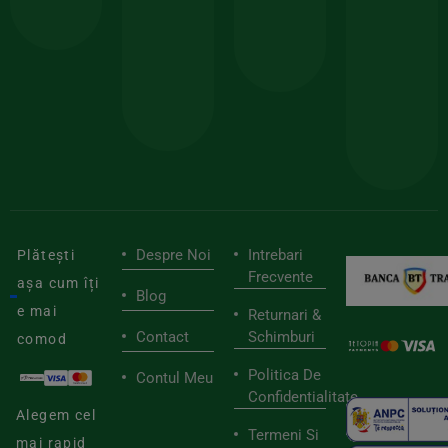
comanda
minima
și
Lucrăm
150lei
ate
doar
Foloseste
sele
cu
codul
pen
cei
BIOSTART
stilu
mai
tău
buni
de
furnizori
viaț
săn
Despre Noi
Intrebari
Plătești
Frecvente
așa cum îți
Blog
e mai
Returnari &
Contact
Schimburi
comod
Politica De
Contul Meu
Confidentialitate
Alegem cel
Termeni Si
mai rapid