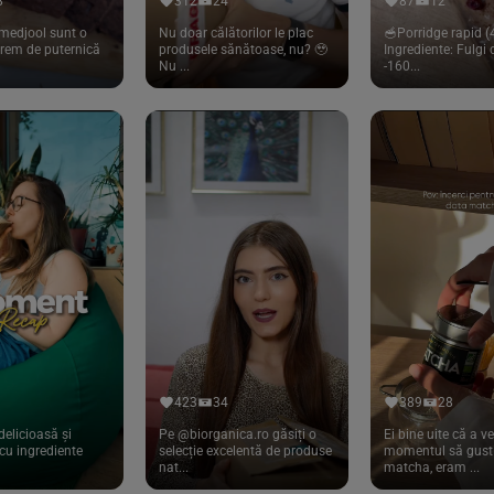
8
312
24
87
12
medjool sunt o
Nu doar călătorilor le plac
🥣Porridge rapid (4
trem de puternică
produsele sănătoase, nu? 🥹
Ingrediente: Fulgi
Nu ...
-160...
423
34
389
28
delicioasă și
Pe @biorganica.ro găsiți o
Ei bine uite că a ve
cu ingrediente
selecție excelentă de produse
momentul să gust 
nat...
matcha, eram ...