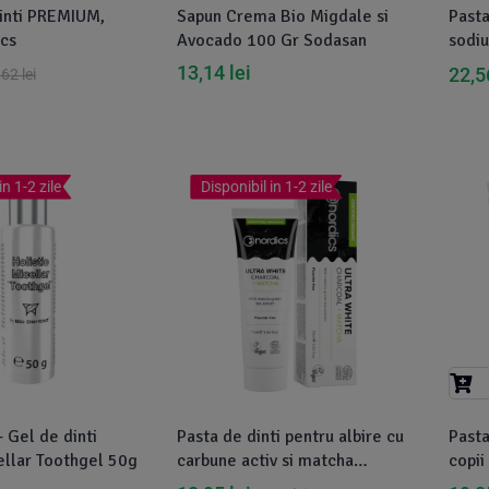
dinti PREMIUM,
Sapun Crema Bio Migdale si
Pasta
ics
Avocado 100 Gr Sodasan
sodiu
13,14
lei
22,
,62
lei
in 1-2 zile
Disponibil in 1-2 zile
– Gel de dinti
Pasta de dinti pentru albire cu
Pasta
ellar Toothgel 50g
carbune activ si matcha
copii
ecologica 75ml Nordics
50ml