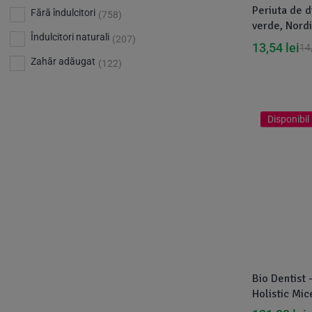
Bio Planete
(13)
Periuta de 
Vitamina D
Fără îndulcitori
(5)
(758)
verde, Nord
Bio Today
(21)
Îndulcitori naturali
(207)
13,54
lei
14
Bioca
(4)
Zahăr adăugat
(122)
Bioenergie
(6)
Biolu
(59)
RESETEAZA FILTRELE
Disponibil 
Biona
(201)
Biopuro
(25)
Biorganik
(8)
Birkengold
(34)
Bonsan
(1)
Chicza
(4)
Clarification
(5)
Bio Dentist 
Holistic Mic
Cloud Nine Factory
(5)