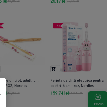
85
lei
26,17
lei
19,86
lei
27,55
lei
%
-5%
ta de dinti pt. adulti din
Periuta de dinti electrica pentru
us, ROZ, Nordics
copii 1-8 ani - roz, Nordics
34
lei
159,74
lei
15,89
lei
168,15
lei
e
Produs
0