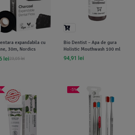
entara expandabila cu
Bio Dentist – Apa de gura
ne, 30m, Nordics
Holistic Mouthwash 100 ml
94,91
lei
66
lei
23,05
lei
%
-5%