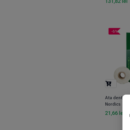
131,82
lei
Cook
(83)
Davert
(15)
Dennree
(77)
-6%
Dr. Goerg
(19)
Dr.Soda
(13)
Dragon Superfoods
(75)
ECOS
(13)
Eliah Sahil
(41)
Florasca
(1)
Frudada
(4)
Ata dentara
Nordics
Germline
(37)
21,66
lei
23
Green Bliss
(23)
GreenOrganics
(17)