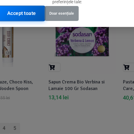
preferințele tale:
Accept toate
Doar esențiale
-5
uze, Choco Kiss,
Sapun Crema Bio Verbina si
Pasta
 Wooden Spoon
Lamaie 100 Gr Sodasan
Care,
Spoo
13,14
lei
40,
,55
lei
4
5