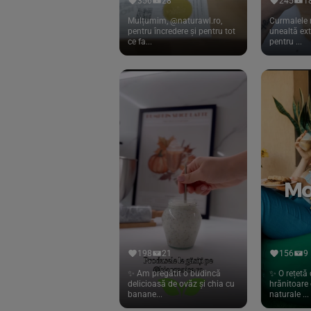
356
28
245
1
Naturmind
Mulțumim, @naturawl.ro,
Curmalele 
(10)
pentru încredere și pentru tot
unealtă ex
ce fa...
pentru ...
Nordics
(59)
Nutracentis
(4)
Nutriscript
(2)
Obio
(181)
Oligocean
(3)
Pasta Natura
(19)
Phenalex
(24)
Profusion
(6)
Raab Vitalfood
(28)
198
21
156
9
Raw Health
(2)
✨ Am pregătit o budincă
✨ O rețetă 
delicioasă de ovăz și chia cu
hrănitoare 
Raw Organic Food
(1)
banane...
naturale ...