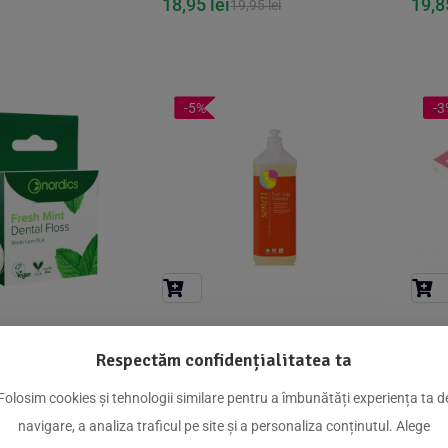
18,95
lei
19,
19,95
lei
-5%
-3
 cu menta, 30m,
Sapun lichid - gel de dus
Periu
Respectăm confidențialitatea ta
ecologic spumant cu galbenele
bamb
pt. copii 1L, Sonett
47,83
lei
15,
,05
lei
50,35
lei
Folosim cookies și tehnologii similare pentru a îmbunătăți experiența ta d
navigare, a analiza traficul pe site și a personaliza conținutul. Alege