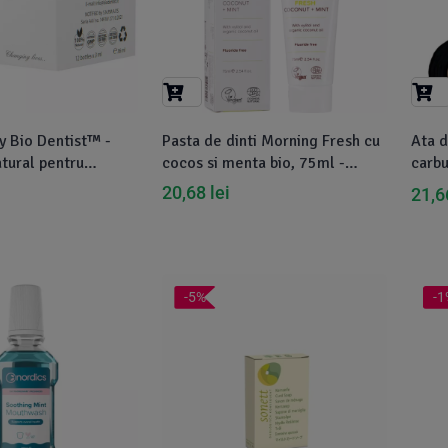
y Bio Dentist™ -
Pasta de dinti Morning Fresh cu
Ata d
tural pentru
cocos si menta bio, 75ml -
carbu
rodontoza si igiena
Nordics
20,68
lei
21,
ze
-5%
-1