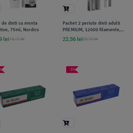
 de dinti cu menta
Pachet 2 periute dinti adulti
tive, 75ml, Nordics
PREMIUM, 12000 filamente,
super moale, alb/argintiu,
89
lei
22,56
lei
16,12
lei
23,75
lei
Nordics
%
-5%