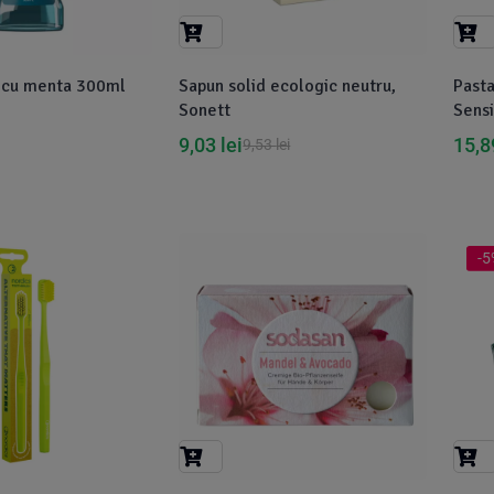
 cu menta 300ml
Sapun solid ecologic neutru,
Pasta
Sonett
Sensi
9,03
lei
15,
9,53
lei
-5