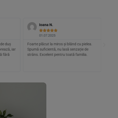
Ioana N.





01.07.2025
 de duș
Foarte plăcut la miros și blând cu pielea.
Wow, s
rează, iar
Spumă suficientă, nu lasă senzație de
spălar
tă fără
strâns. Excelent pentru toată familia.
de roz
fost r