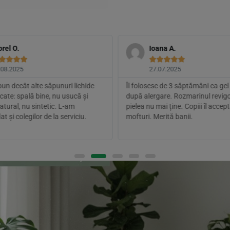
orel O.
Ioana A.









.08.2025
27.07.2025
un decât alte săpunuri lichide
Îl folosesc de 3 săptămâni ca gel
rcate: spală bine, nu usucă și
după alergare. Rozmarinul revigo
tural, nu sintetic. L-am
pielea nu mai ține. Copiii îl accep
 și colegilor de la serviciu.
mofturi. Merită banii.