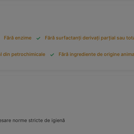
Fără enzime
Fără surfactanți derivați parțial sau to
al din petrochimicale
Fără ingrediente de origine anima
esare norme stricte de igienă