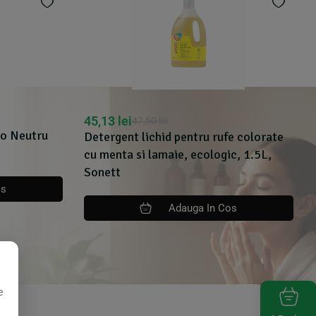
45,13
lei
47,50
lei
io Neutru
Detergent lichid pentru rufe colorate
cu menta si lamaie, ecologic, 1.5L,
Sonett
os
Adauga In Cos
e