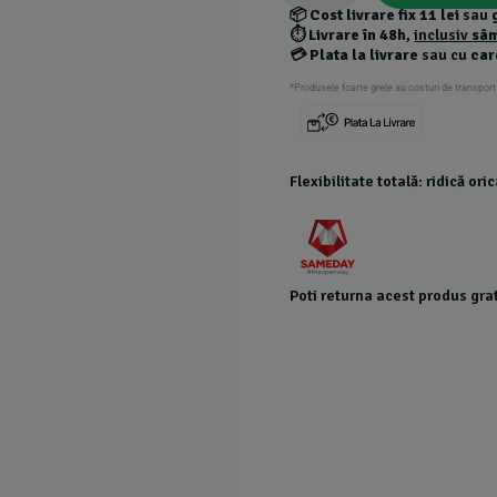
📦
Cost livrare fix 11 lei
sau
⏱️
Livrare în 48h
,
inclusiv
sâ
💳
Plata la livrare
sau cu
car
*Produsele foarte grele au costuri de transport
Flexibilitate totală: ridică or
Poti returna acest produs grat