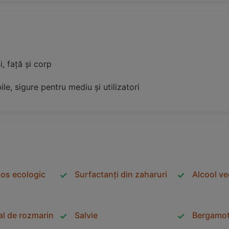
, față și corp
e, sigure pentru mediu și utilizatori
cos ecologic
Surfactanți din zaharuri
Alcool ve
al de rozmarin
Salvie
Bergamo