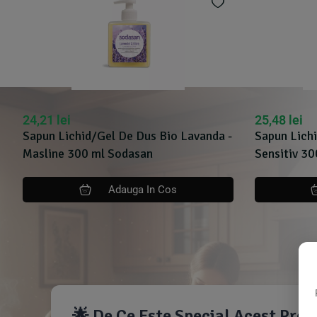
24,21
lei
25,48
lei
Sapun Lichid/Gel De Dus Bio Lavanda -
Sapun Lich
Masline 300 ml Sodasan
Sensitiv 3
Adauga In Cos
🌟 De Ce Este Special Acest Pro