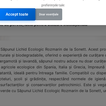
preferințele tale:
ediente de proveniență etică
Accept toate
Doar esențiale
 de perete, ideal pentru utilizare instituțională
 cu Săpunul Lichid Ecologic Rozmarin de la Sonett. Acest pr
urale și biodegradabile, oferind o experiență de curățare de
 bergamotă și lavandă, săpunul nostru aduce nu doar curățeni
 agricole ecologice din Spania, Italia și Grecia, împreun
tantă, ideală pentru întreaga familie. Compatibil cu disp
hoteluri, școli și grădinițe, respectând normele de igien
urfactanților și conservanților petrochimici. Este și veg
ai verde cu Săpunul Lichid Ecologic Rozmarin de la Sonett, 