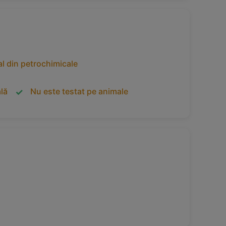
tal din petrochimicale
lă
Nu este testat pe animale