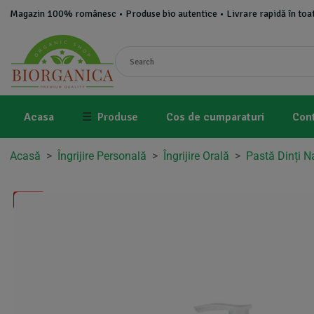
Magazin 100% românesc • Produse bio autentice • Livrare rapidă în toat
Acasa
☰
Produse
Cos de cumparaturi
Con
Acasă
>
Îngrijire Personală
>
Îngrijire Orală
>
Pastă Dinți N
-7%