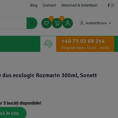
Blog
Contact
Returnari & Schimburi
0
0
Autentificare
+40 75 02 68 214
Program zilnic: 10:00 – 20:00
de dus ecologic Rozmarin 300ml, Sonett
ar
5
bucăți disponibile!
GĂ ÎN COȘ