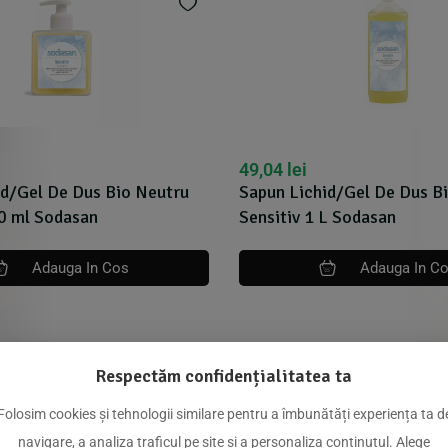
49,04
lei
id/Gel De Dus Bio Neutru
Sapun Lichid/Gel De Dus B
00 ml Sodasan
Sensitiv 1 L Sodasan
Adauga In Cos
Adauga In C
Respectăm confidențialitatea ta
Folosim cookies și tehnologii similare pentru a îmbunătăți experiența ta d
dus
navigare, a analiza traficul pe site și a personaliza conținutul. Alege