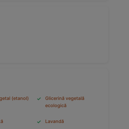
getal (etanol)
Glicerină vegetală
ecologică
tă
Lavandă