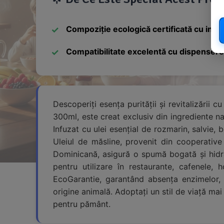
Compoziție ecologică certificată cu ingr
Compatibilitate excelentă cu dispenserele
Descoperiți esența purității și revitalizării
300ml, este creat exclusiv din ingrediente nat
Infuzat cu ulei esențial de rozmarin, salvie,
Uleiul de măsline, provenit din cooperative
Dominicană, asigură o spumă bogată și hidra
pentru utilizare în restaurante, cafenele, 
EcoGarantie, garantând absența enzimelor, s
origine animală. Adoptați un stil de viață m
pentru pământ.