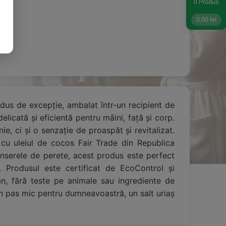
Produs
0
0,00
lei
odus de excepție, ambalat într-un recipient de
licată și eficientă pentru mâini, față și corp.
e, ci și o senzație de proaspăt și revitalizat.
ă cu uleiul de cocos Fair Trade din Republica
enserele de perete, acest produs este perfect
ă. Produsul este certificat de EcoControl și
an, fără teste pe animale sau ingrediente de
un pas mic pentru dumneavoastră, un salt uriaș