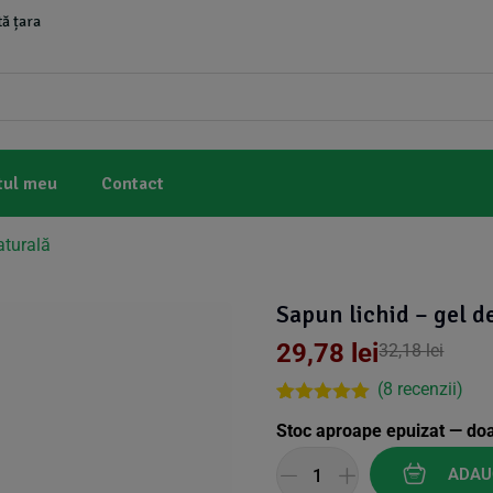
ă țara
tul meu
Contact
aturală
Sapun lichid – gel 
29,78
lei
32,18
lei
(
8
recenzii)
Rated
2
5.00
Stoc aproape epuizat — do
out of 5
based on
customer
ADAU
ratings