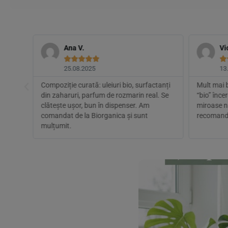
Ana V.
Vi






25.08.2025
13
Compoziție curată: uleiuri bio, surfactanți
Mult mai b
roma
din zaharuri, parfum de rozmarin real. Se
“bio” înce
area a
clătește ușor, bun în dispenser. Am
miroase na
comandat de la Biorganica și sunt
recomandat
mulțumit.