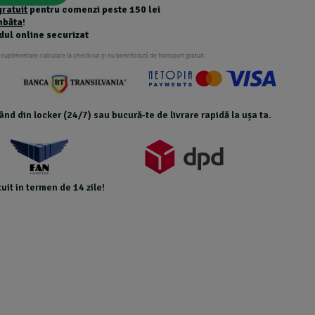
gratuit
pentru comenzi peste 150 lei
mbăta
!
dul online securizat
 suplimentare calculate la checkout și nu beneficiază de transport gratuit.
icând din locker (24/7) sau bucură-te de livrare rapidă la ușa ta.
uit in termen de 14 zile!