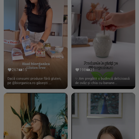
267
15
198
21
Dacă consumi produse fără gluten,
✨ Am pregătit o budincă delicioasă
pe @biorganica.ro găsești ...
de ovăz și chia cu banane...