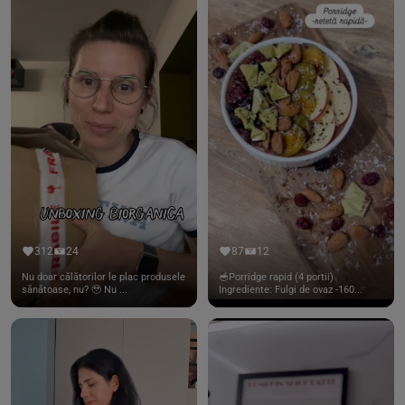
312
24
87
12
Nu doar călătorilor le plac produsele
🥣Porridge rapid (4 portii)
sănătoase, nu? 🥹 Nu ...
Ingrediente: Fulgi de ovaz -160...