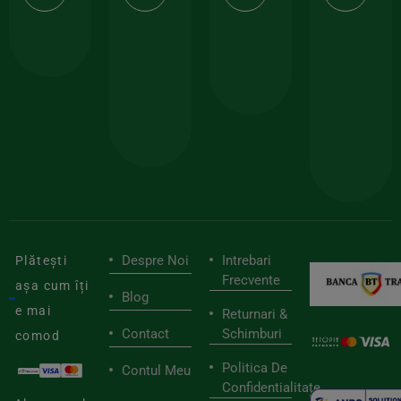
calitate
prima
valoarea
Cert
comanda
minima
și
Lucrăm
150lei
ate
doar
Foloseste
sele
cu
codul
pen
cei
BIOSTART
stilu
mai
tău
buni
de
furnizori
viaț
săn
Despre Noi
Intrebari
Plătești
Frecvente
așa cum îți
Blog
e mai
Returnari &
Contact
Schimburi
comod
Politica De
Contul Meu
Confidentialitate