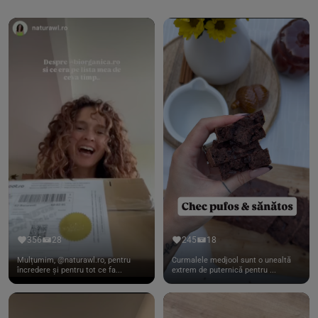
356
28
245
18
Mulțumim, @naturawl.ro, pentru
Curmalele medjool sunt o unealtă
încredere și pentru tot ce fa...
extrem de puternică pentru ...