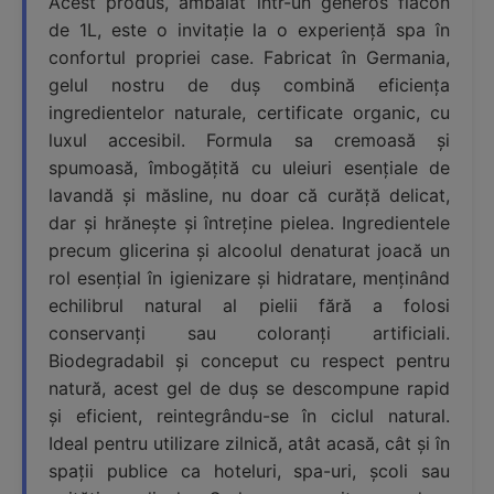
Acest produs, ambalat într-un generos flacon
de 1L, este o invitație la o experiență spa în
confortul propriei case. Fabricat în Germania,
gelul nostru de duș combină eficiența
ingredientelor naturale, certificate organic, cu
luxul accesibil. Formula sa cremoasă și
spumoasă, îmbogățită cu uleiuri esențiale de
lavandă și măsline, nu doar că curăță delicat,
dar și hrănește și întreține pielea. Ingredientele
precum glicerina și alcoolul denaturat joacă un
rol esențial în igienizare și hidratare, menținând
echilibrul natural al pielii fără a folosi
conservanți sau coloranți artificiali.
Biodegradabil și conceput cu respect pentru
natură, acest gel de duș se descompune rapid
și eficient, reintegrându-se în ciclul natural.
Ideal pentru utilizare zilnică, atât acasă, cât și în
spații publice ca hoteluri, spa-uri, școli sau