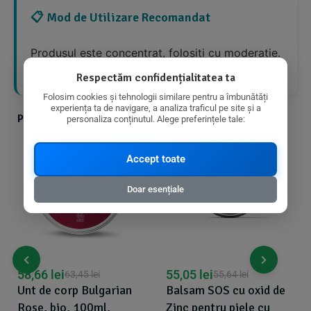
📋 Mod de Utilizare Recomandat
Produsul este concentrat, folosiți cu moderație.
Folosiți fără nici o reținere pentru duș și baie.
Respectăm confidențialitatea ta
Folosim cookies și tehnologii similare pentru a îmbunătăți
experiența ta de navigare, a analiza traficul pe site și a
Produse din aceeasi categorie cu produsul ales
personaliza conținutul. Alege preferințele tale:
Accept toate
Doar esențiale
58,66
lei
55,05
lei
63,45
lei
55,64
lei
Unt de corp Bulgarian
Balsam SOS cu oxid de
Rose, bio, 100ml,
Zinc pentru piele cu