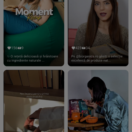
156
9
423
34
✨ O rețetă delicioasă și hrănitoare
Pe @biorganica.ro găsiți o selecție
cu ingrediente naturale ...
excelentă de produse nat...