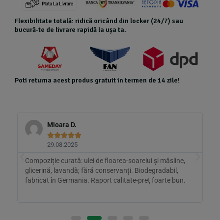
Flexibilitate totală: ridică oricând din locker (24/7) sau
bucură-te de livrare rapidă la ușa ta.
Poti returna acest produs gratuit in termen de 14 zile!
Mioara D.





29.08.2025
Compoziție curată: ulei de floarea-soarelui și măsline,
M
glicerină, lavandă; fără conservanți. Biodegradabil,
c
fabricat în Germania. Raport calitate-preț foarte bun.
p