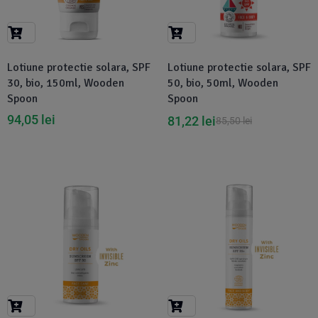
Suplimente Vegetale
(45)
›
👶 Îngrijire Bebe & Copii
Măsline
(14)
(2)
Vitamine & Minerale
(30)
Lotiune protectie solara, SPF
Lotiune protectie solara, SPF
Oțet & Fermentație
›
🧴 Îngrijire Personală
(36)
(411)
30, bio, 150ml, Wooden
50, bio, 50ml, Wooden
Spoon
Spoon
Super Alimente
›
🐕 Animale de Companie
(5)
(6)
94,05
lei
81,22
lei
85,50
lei
›
🏠 Casa & Lifestyle
(340)
-1%
-1%