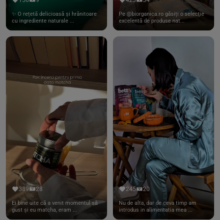
✨ O rețetă delicioasă și hrănitoare
Pe @biorganica.ro găsiți o selecție
cu ingrediente naturale ...
excelentă de produse nat...
389
28
245
20
Ei bine uite că a venit momentul să
Nu de alta, dar de ceva timp am
gust și eu matcha, eram ...
introdus in alimentatia mea ...