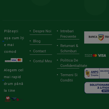
viaț
săn
Despre Noi
Intrebari
Plătești
Frecvente
așa cum îți
Blog
e mai
Returnari &
Contact
Schimburi
comod
Politica De
Contul Meu
Confidentialitate
Alegem cel
Termeni Si
mai rapid
Conditii
drum până
la tine