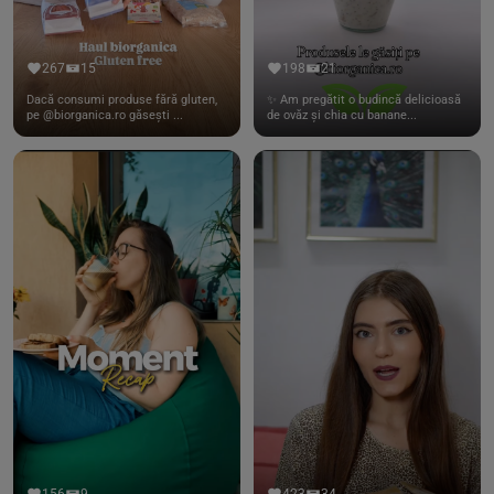
267
15
198
21
Dacă consumi produse fără gluten,
✨ Am pregătit o budincă delicioasă
pe @biorganica.ro găsești ...
de ovăz și chia cu banane...
156
9
423
34