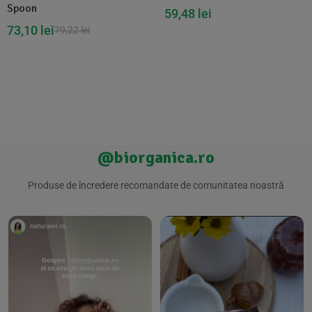
Spoon
59,48
lei
73,10
lei
79,22
lei
@biorganica.ro
Produse de încredere recomandate de comunitatea noastră