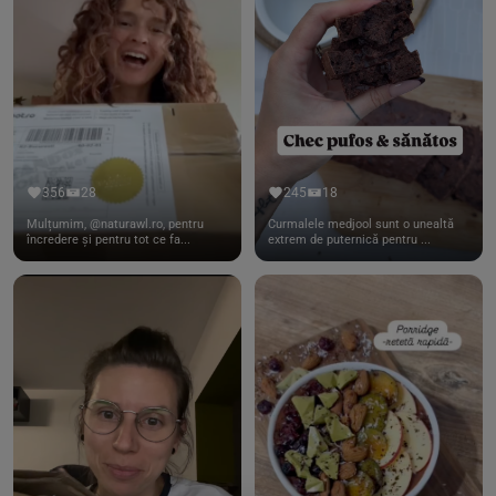
356
28
245
18
Mulțumim, @naturawl.ro, pentru
Curmalele medjool sunt o unealtă
încredere și pentru tot ce fa...
extrem de puternică pentru ...