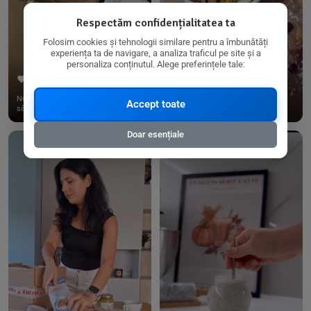
Respectăm confidențialitatea ta
Folosim cookies și tehnologii similare pentru a îmbunătăți
experiența ta de navigare, a analiza traficul pe site și a
personaliza conținutul. Alege preferințele tale:
312
24
87
12
Nu doar călătorilor le plac produsele
🥣Porridge rapid (4 portii)
Accept toate
sănătoase, nu? 🥹 Nu ...
Ingrediente: Fulgi de ovaz -160...
Doar esențiale