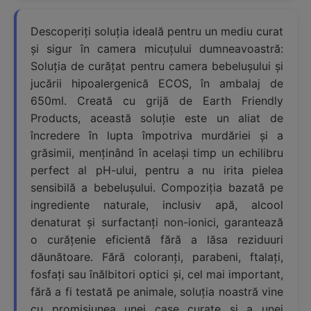
Descoperiți soluția ideală pentru un mediu curat
și sigur în camera micuțului dumneavoastră:
Soluția de curățat pentru camera bebelușului și
jucării hipoalergenică ECOS, în ambalaj de
650ml. Creată cu grijă de Earth Friendly
Products, această soluție este un aliat de
încredere în lupta împotriva murdăriei și a
grăsimii, menținând în același timp un echilibru
perfect al pH-ului, pentru a nu irita pielea
sensibilă a bebelușului. Compoziția bazată pe
ingrediente naturale, inclusiv apă, alcool
denaturat și surfactanți non-ionici, garantează
o curățenie eficientă fără a lăsa reziduuri
dăunătoare. Fără coloranți, parabeni, ftalați,
fosfați sau înălbitori optici și, cel mai important,
fără a fi testată pe animale, soluția noastră vine
cu promisiunea unei case curate și a unei