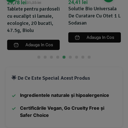
24,41
lei
29,78
lei
31,35
lei
Solutie Bio Universala
Tablete pentru pardoseli
De Curatare Cu Otet 1 L
cu eucalipt si lamaie,
Sodasan
ecologice, 20 bucati,
47.5g, Biolu
Adauga In Cos
Adauga In Cos
🌟 De Ce Este Special Acest Produs
Ingredientele naturale și hipoalergenice
Certificările Vegan, Go Cruelty Free și
Safer Choice