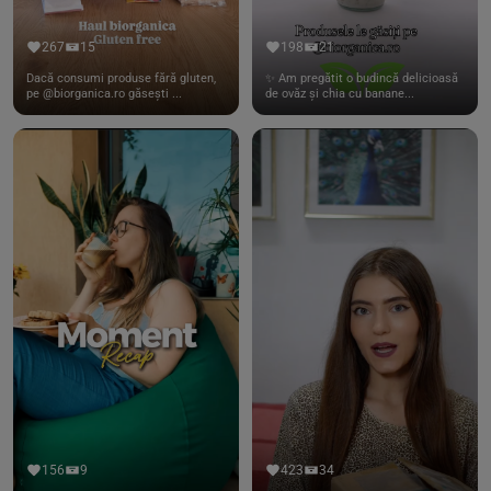
267
15
198
21
Dacă consumi produse fără gluten,
✨ Am pregătit o budincă delicioasă
pe @biorganica.ro găsești ...
de ovăz și chia cu banane...
156
9
423
34