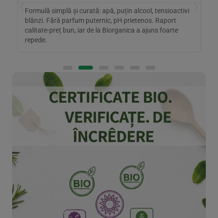
Formulă simplă și curată: apă, puțin alcool, tensioactivi
B
blânzi. Fără parfum puternic, pH prietenos. Raport
t
calitate-preț bun, iar de la Biorganica a ajuns foarte
a
repede.