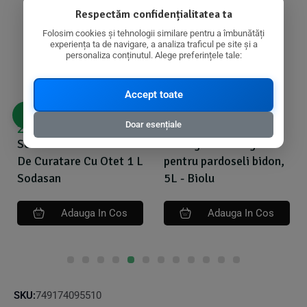
Respectăm confidențialitatea ta
Folosim cookies și tehnologii similare pentru a îmbunătăți
experiența ta de navigare, a analiza traficul pe site și a
personaliza conținutul. Alege preferințele tale:
Accept toate
Doar esențiale
24,41
lei
94,00
lei
Solutie Bio Universala
Detergent ecologic
De Curatare Cu Otet 1 L
pentru pardoseli bidon,
Sodasan
5L - Biolu
Adauga In Cos
Adauga In Cos
SKU:
749174095510