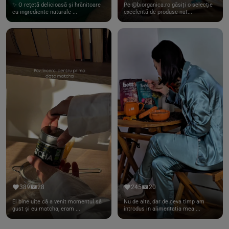
✨ O rețetă delicioasă și hrănitoare
Pe @biorganica.ro găsiți o selecție
cu ingrediente naturale ...
excelentă de produse nat...
389
28
245
20
Ei bine uite că a venit momentul să
Nu de alta, dar de ceva timp am
gust și eu matcha, eram ...
introdus in alimentatia mea ...