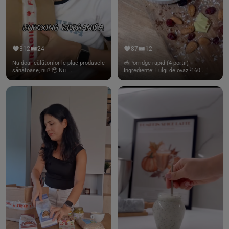
312
24
87
12
Nu doar călătorilor le plac produsele
🥣Porridge rapid (4 portii)
sănătoase, nu? 🥹 Nu ...
Ingrediente: Fulgi de ovaz -160...