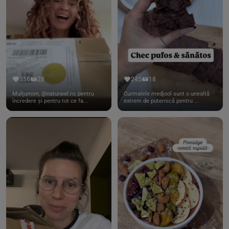
356
28
245
18
Mulțumim, @naturawl.ro, pentru
Curmalele medjool sunt o unealtă
încredere și pentru tot ce fa...
extrem de puternică pentru ...