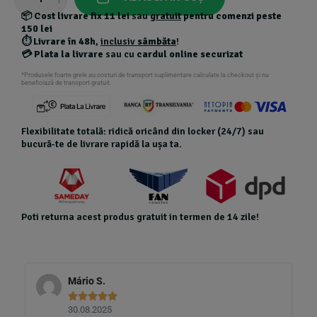
ratings
📦
Cost livrare fix 11 lei
sau
gratuit
pentru comenzi peste
150 lei
⏱️
Livrare în 48h
,
inclusiv
sâmbăta
!
💳
Plata la livrare
sau cu
cardul online securizat
*Produsele foarte grele au costuri de transport suplimentare calculate la checkout și nu
beneficiază de transport gratuit.
Flexibilitate totală: ridică oricând din locker (24/7) sau
bucură-te de livrare rapidă la ușa ta.
Poti returna acest produs gratuit in termen de 14 zile!
Mário S.





30.08.2025