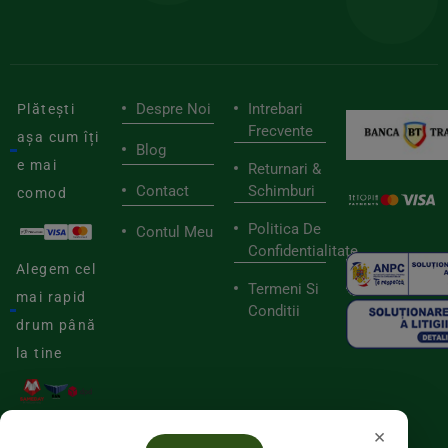
săn
Despre Noi
Intrebari
Plătești
Frecvente
așa cum îți
Blog
e mai
Returnari &
Contact
Schimburi
comod
Politica De
Contul Meu
Confidentialitate
Alegem cel
Termeni Si
mai rapid
Conditii
drum până
la tine
×