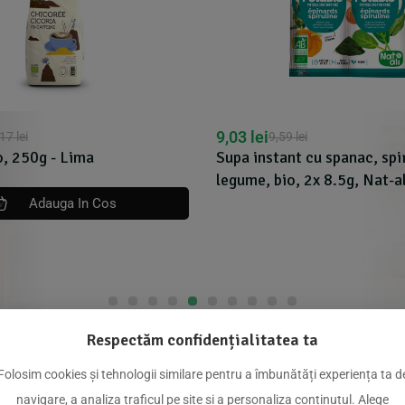
9,03
lei
,17
lei
9,59
lei
, 250g - Lima
Supa instant cu spanac, spir
legume, bio, 2x 8.5g, Nat-al
Adauga In Cos
Respectăm confidențialitatea ta
dus
Folosim cookies și tehnologii similare pentru a îmbunătăți experiența ta d
navigare, a analiza traficul pe site și a personaliza conținutul. Alege