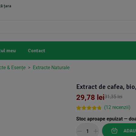
ă țara
tul meu
Contact
cte & Esențe
>
Extracte Naturale
Extract de cafea, bio
29,78
lei
31,35
lei
(
12
recenzii)
Rated
9
4.67
Stoc aproape epuizat — do
out of 5
based on
customer
ADAU
ratings