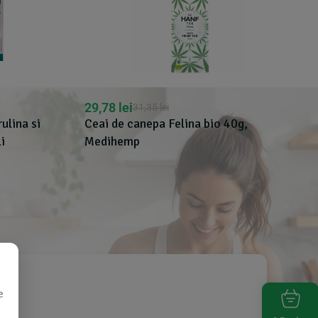
29,78
lei
31,35
lei
ulina si
Ceai de canepa Felina bio 40g,
i
Medihemp
e