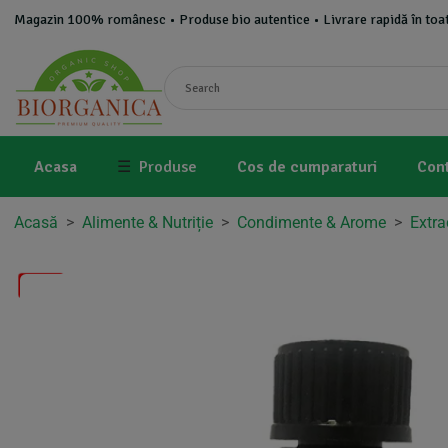
Magazin 100% românesc • Produse bio autentice • Livrare rapidă în toat
Acasa
☰
Produse
Cos de cumparaturi
Con
Acasă
>
Alimente & Nutriție
>
Condimente & Arome
>
Extra
-5%