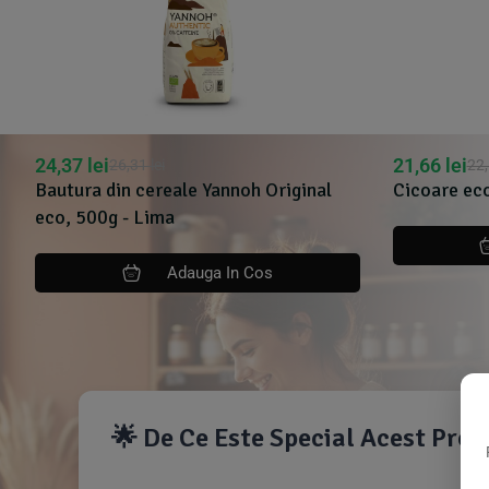
24,37
lei
21,66
lei
26,31
lei
22
,
Bautura din cereale Yannoh Original
Cicoare eco
eco, 500g - Lima
Adauga In Cos
🌟 De Ce Este Special Acest Pro