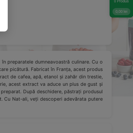
Produs
0
0,00
lei
ei în preparatele dumneavoastră culinare. Cu o
are picătură. Fabricat în Franța, acest produs
ract de cafea, apă, etanol și zahăr din trestie,
erie, acest extract va aduce un plus de gust și
e preparat. După deschidere, păstrați produsul
t. Cu Nat-ali, veți descoperi adevărata putere