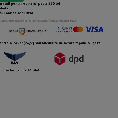
gratuit
pentru comenzi peste 150 lei
mbăta
!
dul online securizat
 suplimentare calculate la checkout și nu beneficiază de transport gratuit.
icând din locker (24/7) sau bucură-te de livrare rapidă la ușa ta.
uit in termen de 14 zile!