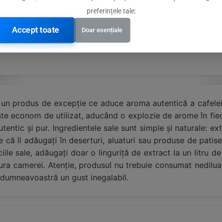
preferințele tale:
Accept toate
Doar esențiale
li, un produs de excepție ce aduce aroma autentică a cafel
ste econom de utilizat, aducând o explozie de arome în fiec
tentic și pur. Ingredientele sale sunt simple și naturale: ext
e că îl adăugați în deserturi, aluaturi sau produse de patis
ile sale, adăugați doar o linguriță de extract la un litru d
atura camerei. Atenție, produsul nu trebuie consumat nedilua
r dumneavoastră un gust inegalabil.