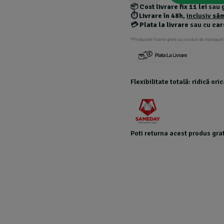
📦
Cost livrare fix 11 lei
sau
⏱️
Livrare în 48h
,
inclusiv
sâ
💳
Plata la livrare
sau cu
car
*Produsele foarte grele au costuri de transport
Flexibilitate totală: ridică or
Poti returna acest produs grat