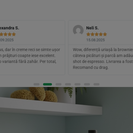
exandra S.
Neli S.









.09.2025
15.08.2025
, dar în creme reci se simte ușor
Wow, diferență uriașă la browni
În prăjituri coapte iese excelent.
câteva picături și parcă am adă
 o variantă fără zahăr. Per total,
shot de espresso. Livrarea a fost
Recomand cu drag.