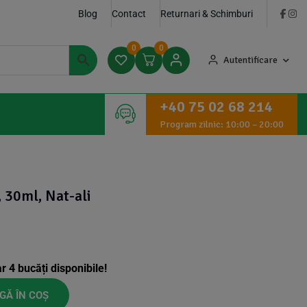
Blog
Contact
Returnari & Schimburi
0
0
Autentificare
+40 75 02 68 214
Program zilnic: 10:00 – 20:00
, 30ml, Nat-ali
ar
4
bucăți disponibile!
GĂ ÎN COȘ