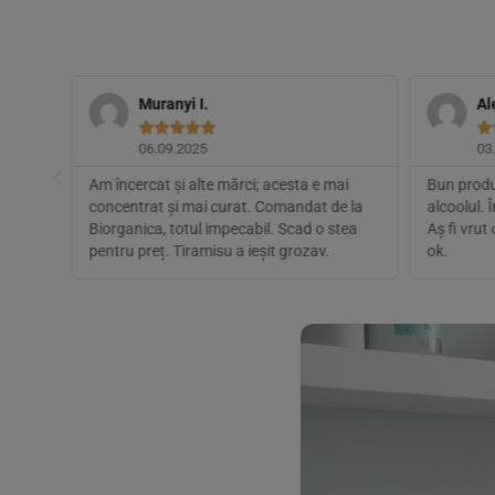
Muranyi I.
Al






06.09.2025
03
Am încercat și alte mărci; acesta e mai
Bun produs
andat
concentrat și mai curat. Comandat de la
alcoolul. 
Biorganica, totul impecabil. Scad o stea
Aș fi vrut
pentru preț. Tiramisu a ieșit grozav.
ok.