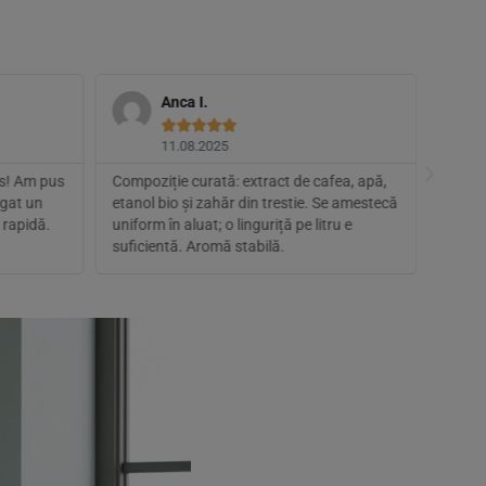
Anca I.





11.08.2025
es! Am pus
Compoziție curată: extract de cafea, apă,
Raport
ugat un
etanol bio și zahăr din trestie. Se amestecă
dar fo
 rapidă.
uniform în aluat; o linguriță pe litru e
pipetă
suficientă. Aromă stabilă.
autent