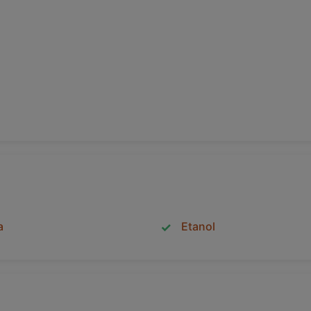
a
Etanol