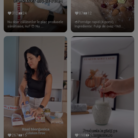
312
24
87
12
Nu doar călătorilor le plac produsele
🥣Porridge rapid (4 portii)
sănătoase, nu? 🥹 Nu ...
Ingrediente: Fulgi de ovaz -160...
267
15
198
21