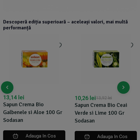
Descoperă ediția superioară – aceleași valori, mai multă
performanță
13,14
lei
10,26
lei
13,92
lei
Sapun Crema Bio
Sapun Crema Bio Ceai
Lemongrass si Ghimbir
Verde si Lime 100 Gr
100 Gr Sodasan
Sodasan
Adauga In Cos
Adauga In Cos