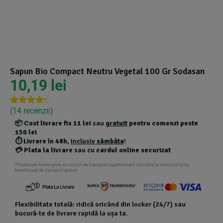
Suplimente Vegetale
(45)
›
👶 Îngrijire Bebe & Copii
Măsline
(14)
(2)
Vitamine & Minerale
(30)
Oțet & Fermentație
›
🧴 Îngrijire Personală
(36)
(411)
Sapun Bio Compact Neutru Vegetal 100 Gr Sodasan
Super Alimente
›
🐕 Animale de Companie
10,19
lei
(5)
(6)
›
🏠 Casa & Lifestyle
(340)
(
14
recenzii)
Rated
13
4.15
out
📦
Cost livrare fix 11 lei
sau
gratuit
pentru comenzi peste
of 5
150 lei
based on
⏱️
Livrare în 48h
,
inclusiv
sâmbăta
!
customer
💳
Plata la livrare
sau cu
cardul online securizat
ratings
*Produsele foarte grele au costuri de transport suplimentare calculate la checkout și nu
beneficiază de transport gratuit.
Flexibilitate totală: ridică oricând din locker (24/7) sau
bucură-te de livrare rapidă la ușa ta.