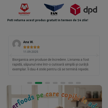
Poti returna acest produs gratuit in termen de 14 zile!
Ana W.





11.09.2025
Biorganica are produse de încredere. Livrarea a fost
C
rapidă, săpunul vine într-o cutioară simplă și curăță
k
exemplar. Îi dau 4 stele pentru că se termină repede.
t