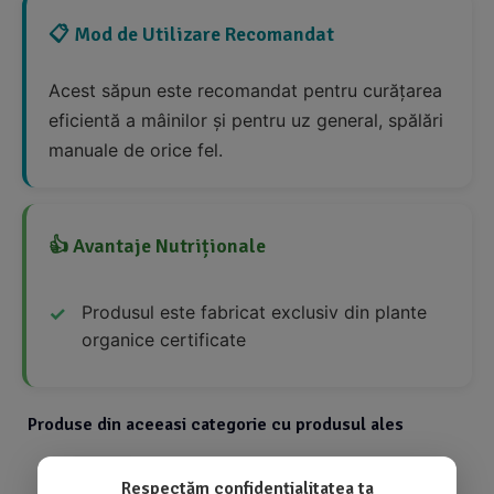
📋 Mod de Utilizare Recomandat
Acest săpun este recomandat pentru curățarea
eficientă a mâinilor și pentru uz general, spălări
manuale de orice fel.
👍 Avantaje Nutriționale
Produsul este fabricat exclusiv din plante
organice certificate
Produse din aceeasi categorie cu produsul ales
Respectăm confidențialitatea ta