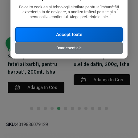
Folosim cookies și tehnologii similare pentru a îmbunătăți
experiența ta de navigare, a analiza traficul pe site și a
personaliza conținutul. Alege preferințele tale:
Accept toate
Doar esențiale
47,83
lei
22,56
lei
50,35
lei
23,75
lei
Sapun de alep cu 40%
Pasta de dinti cu
ulei de dafin, 200g, Isha
bicarbonat de sodiu
Pure Mint, 100ml,
Dr.Soda
Adauga In Cos
Adauga In Cos
SKU:
4019886079129