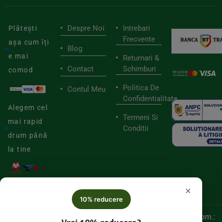
Despre Noi
Intrebari
Plătești
Frecvente
așa cum îți
Blog
e mai
Returnari &
Contact
Schimburi
comod
Politica De
Contul Meu
Confidentialitate
Alegem cel
Termeni Si
mai rapid
Conditii
drum până
la tine
×
10% reducere
© 2025
Biorganica RETAIL SRL,
CUI:
52060536, Reg. Com
.: