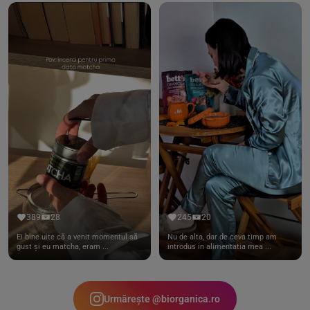
389
28
245
20
Ei bine uite că a venit momentul să
Nu de alta, dar de ceva timp am
gust și eu matcha, eram ...
introdus in alimentatia mea ...
Urmărește @biorganica.ro