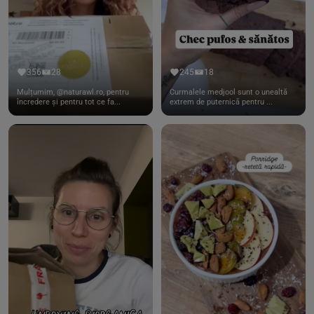
356
28
245
18
Mulțumim, @naturawl.ro, pentru
Curmalele medjool sunt o unealtă
încredere și pentru tot ce fa...
extrem de puternică pentru ...