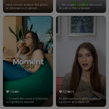
Dacă consumi produse fără gluten,
✨ Am pregătit o budincă delicioasă
pe @biorganica.ro găsești ...
de ovăz și chia cu banane...
156
9
423
34
✨ O rețetă delicioasă și hrănitoare
Pe @biorganica.ro găsiți o selecție
cu ingrediente naturale ...
excelentă de produse nat...