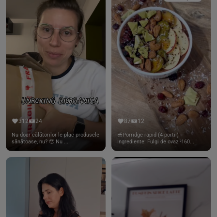
312
24
87
12
Nu doar călătorilor le plac produsele
🥣Porridge rapid (4 portii)
sănătoase, nu? 🥹 Nu ...
Ingrediente: Fulgi de ovaz -160...