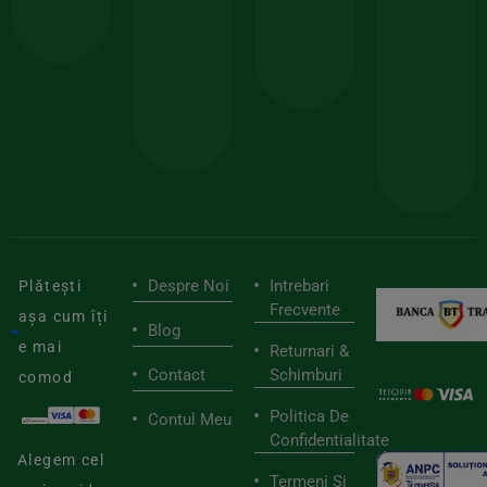
comanda
minima
și
Lucrăm
150lei
ate
doar
Foloseste
sele
cu
codul
pen
cei
BIOSTART
stilu
mai
tău
buni
de
furnizori
viaț
săn
Despre Noi
Intrebari
Plătești
Frecvente
așa cum îți
Blog
e mai
Returnari &
Contact
Schimburi
comod
Politica De
Contul Meu
Confidentialitate
Alegem cel
Termeni Si