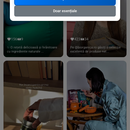
Doar esențiale
156
9
423
34
✨ O rețetă delicioasă și hrănitoare
Pe @biorganica.ro găsiți o selecție
cu ingrediente naturale ...
excelentă de produse nat...