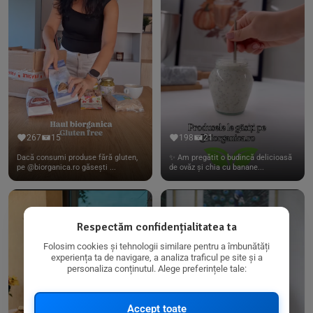
267
15
198
21
Dacă consumi produse fără gluten,
✨ Am pregătit o budincă delicioasă
pe @biorganica.ro găsești ...
de ovăz și chia cu banane...
Respectăm confidențialitatea ta
Folosim cookies și tehnologii similare pentru a îmbunătăți
experiența ta de navigare, a analiza traficul pe site și a
personaliza conținutul. Alege preferințele tale:
Accept toate