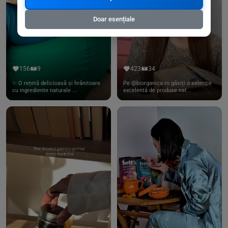
Doar esențiale
156
9
423
34
✨ O rețetă delicioasă și hrănitoare
Pe @biorganica.ro găsiți o selecție
cu ingrediente naturale ...
excelentă de produse nat...