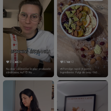
312
24
87
12
Nu doar călătorilor le plac produsele
🥣Porridge rapid (4 portii)
sănătoase, nu? 🥹 Nu ...
Ingrediente: Fulgi de ovaz -160...