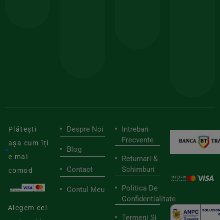
comanda
minima
și
Lucrăm
150lei
ate
doar
Foloseste
sele
cu
codul
pen
cei
BIOSTART
stilu
mai
tău
buni
de
furnizori
viaț
săn
Despre Noi
Intrebari
Plătești
Frecvente
așa cum îți
Blog
e mai
Returnari &
Contact
Schimburi
comod
Politica De
Contul Meu
Confidentialitate
Alegem cel
Termeni Si