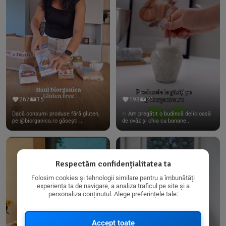
267
15
198
21
Dacă consumi produse fără gluten,
✨ Am pregătit o budincă delicioasă
pe @biorganica.ro găsești ...
de ovăz și chia cu banane...
Respectăm confidențialitatea ta
Folosim cookies și tehnologii similare pentru a îmbunătăți
experiența ta de navigare, a analiza traficul pe site și a
personaliza conținutul. Alege preferințele tale:
Accept toate