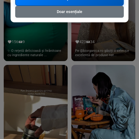
Doar esențiale
156
9
423
34
✨ O rețetă delicioasă și hrănitoare
Pe @biorganica.ro găsiți o selecție
cu ingrediente naturale ...
excelentă de produse nat...