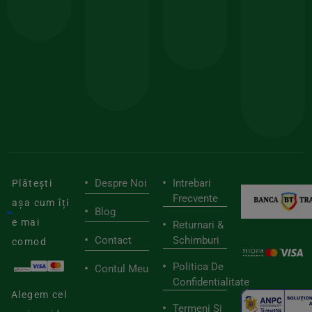
comanda
minima
și
Lucrăm
150lei
ate
doar
Foloseste
sele
cu
codul
pen
cei
BIOSTART
stilu
mai
tău
buni
de
furnizori
viaț
săn
Despre Noi
Intrebari
Plătești
Frecvente
așa cum îți
Blog
e mai
Returnari &
Contact
Schimburi
comod
Politica De
Contul Meu
Confidentialitate
Alegem cel
Termeni Si