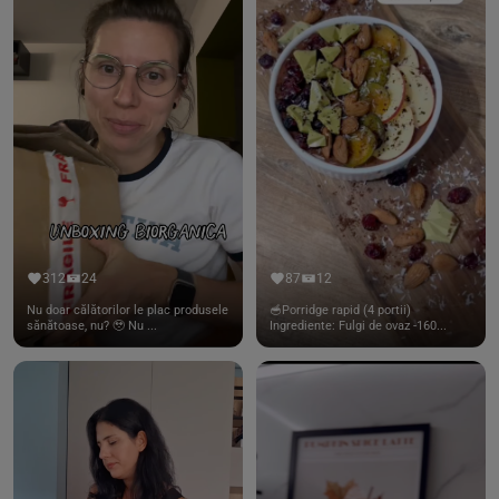
312
24
87
12
Nu doar călătorilor le plac produsele
🥣Porridge rapid (4 portii)
sănătoase, nu? 🥹 Nu ...
Ingrediente: Fulgi de ovaz -160...