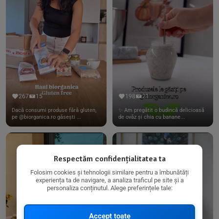
267
15
198
21
Dacă consumi produse fără gluten,
✨ Am pregătit o budincă delicioasă
pe @biorganica.ro găsești ...
de ovăz și chia cu banane...
Respectăm confidențialitatea ta
Folosim cookies și tehnologii similare pentru a îmbunătăți
experiența ta de navigare, a analiza traficul pe site și a
personaliza conținutul. Alege preferințele tale:
Accept toate