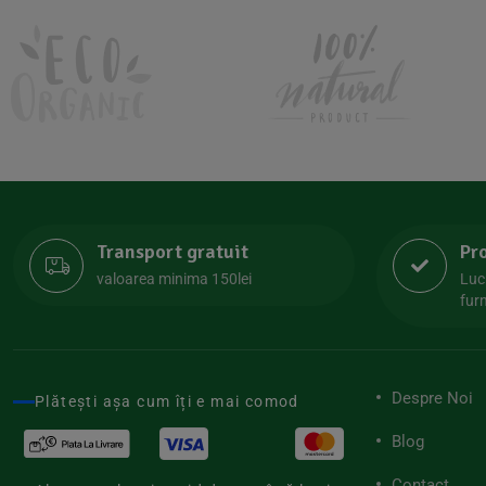
Kombucha Life
(8)
Kookie Cat
(13)
Kulau
(4)
Lexen
(1)
Lifefood
(39)
Lima
(69)
Transport gratuit
Pr
Lipolife
(13)
valoarea minima 150lei
Luc
Lotao
furn
(13)
Mamuko
(24)
Marchesato
(19)
Despre Noi
Plătești așa cum îți e mai comod
Me Luna
(4)
Blog
Medihemp
(16)
Contact