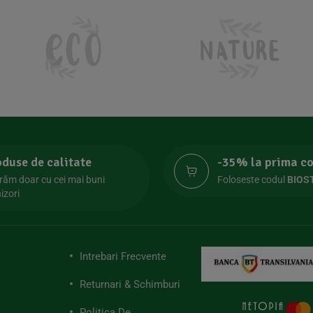
oduse de calitate
-35% la prima 
răm doar cu cei mai buni
Foloseste codul
BIOS
izori
Intrebari Frecvente
Returnari & Schimburi
Politica De