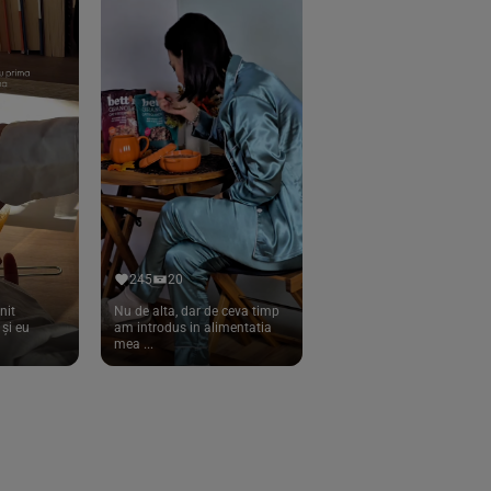
245
20
nit
Nu de alta, dar de ceva timp
și eu
am introdus in alimentatia
mea ...