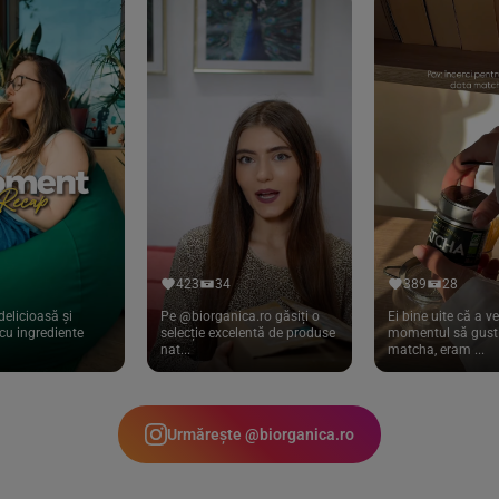
423
34
389
28
delicioasă și
Pe @biorganica.ro găsiți o
Ei bine uite că a ve
cu ingrediente
selecție excelentă de produse
momentul să gust 
nat...
matcha, eram ...
Urmărește @biorganica.ro