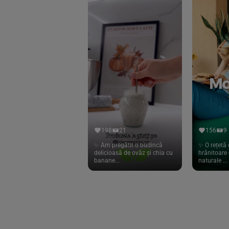
Eliah Sahil
(41)
Florasca
(1)
Frudada
(4)
Germline
(37)
Green Bliss
(23)
GreenOrganics
(17)
Hari Tea
(9)
198
21
156
9
Higher Living
(10)
✨ Am pregătit o budincă
✨ O rețetă 
delicioasă de ovăz și chia cu
hrănitoare 
Hoyer
(20)
banane...
naturale ...
If You Care
(27)
Isha
(56)
Kanne Brottrunk
(1)
Kluuk
(6)