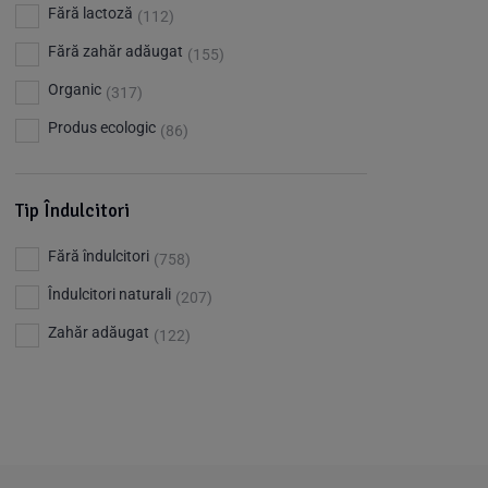
Barkleys
(1)
Fără lactoză
(112)
Benjamissimo
(25)
Fără zahăr adăugat
(155)
Bettr
(80)
Organic
(317)
Big Nature
(23)
Produs ecologic
(86)
Bio Dentist - by dr. Daniel Iordachescu
(3)
Bio Nature
(1)
Tip Îndulcitori
Bio Planete
(13)
Fără îndulcitori
(758)
Bio Today
(21)
Îndulcitori naturali
(207)
Bioca
(4)
Zahăr adăugat
(122)
Bioenergie
(6)
Biolu
(59)
RESETEAZA FILTRELE
Biona
(201)
Biopuro
(25)