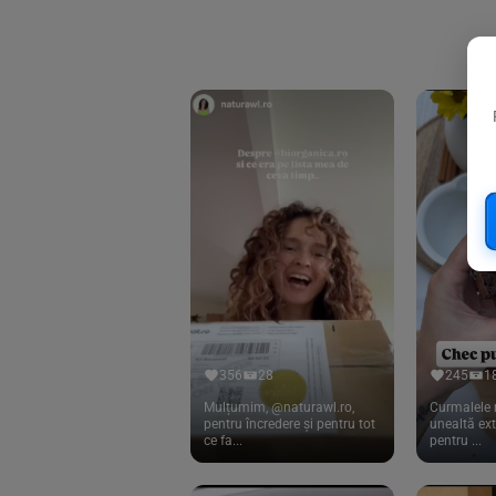
Biorganik
(8)
Birkengold
(34)
Bonsan
(1)
Chicza
(4)
Clarification
(5)
Cloud Nine Factory
(5)
Cook
(83)
Davert
(15)
Dennree
(77)
Dr. Goerg
(19)
356
28
245
1
Dr.Soda
(13)
Mulțumim, @naturawl.ro,
Curmalele 
pentru încredere și pentru tot
unealtă ex
ce fa...
pentru ...
Dragon Superfoods
(75)
ECOS
(13)