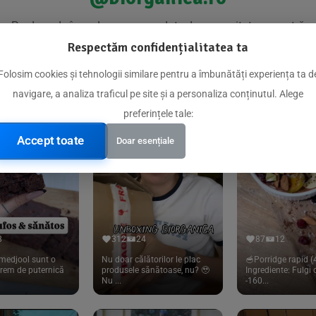
Produse de încredere recomandate de comunitatea noastră
Respectăm confidențialitatea ta
Folosim cookies și tehnologii similare pentru a îmbunătăți experiența ta d
navigare, a analiza traficul pe site și a personaliza conținutul. Alege
preferințele tale:
Accept toate
Doar esențiale
8
312
24
87
12
medjool sunt o
Nu doar călătorilor le plac
🥣Porridge rapid (4
trem de puternică
produsele sănătoase, nu? 🥹
Ingrediente: Fulgi
Nu ...
-160...