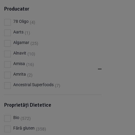
Producator
78 Oligo
(4)
Aarts
(1)
Algamar
(25)
Alnavit
(10)
Amisa
(16)
Amrita
(2)
Ancestral Superfoods
(7)
Apiland
(1)
Proprietăți Dietetice
Argileo
(3)
Aries
(3)
Bio
(572)
Aromandise
(83)
Fără gluten
(358)