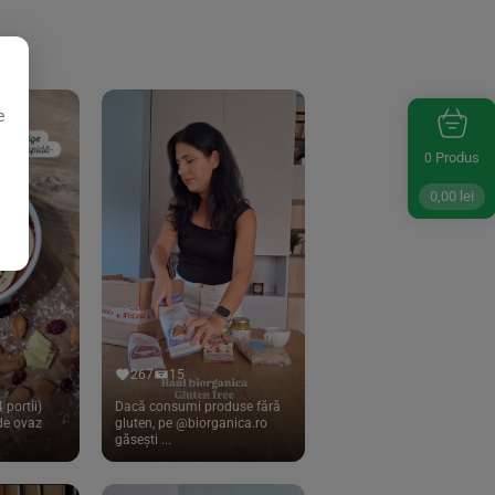
e
Produs
0
0,00
lei
267
15
 portii)
Dacă consumi produse fără
 de ovaz
gluten, pe @biorganica.ro
găsești ...