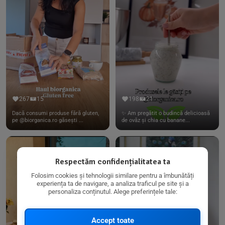
267
15
198
21
Dacă consumi produse fără gluten,
✨ Am pregătit o budincă delicioasă
pe @biorganica.ro găsești ...
de ovăz și chia cu banane...
Respectăm confidențialitatea ta
Folosim cookies și tehnologii similare pentru a îmbunătăți
experiența ta de navigare, a analiza traficul pe site și a
personaliza conținutul. Alege preferințele tale:
Accept toate