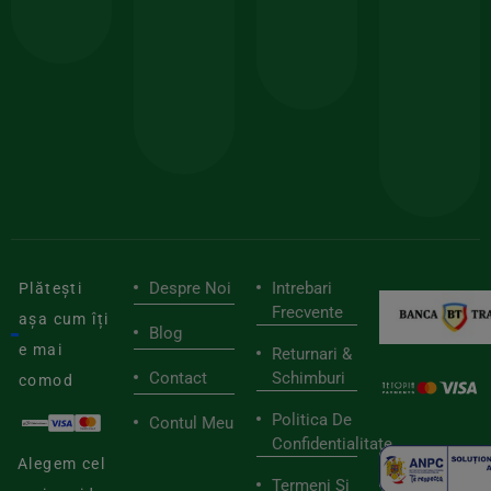
comanda
minima
și
Lucrăm
150lei
ate
doar
Foloseste
sele
cu
codul
pen
cei
BIOSTART
stilu
mai
tău
buni
de
furnizori
viaț
săn
Despre Noi
Intrebari
Plătești
Frecvente
așa cum îți
Blog
e mai
Returnari &
Contact
Schimburi
comod
Politica De
Contul Meu
Confidentialitate
Alegem cel
Termeni Si