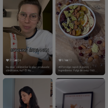
312
24
87
12
Nu doar călătorilor le plac produsele
🥣Porridge rapid (4 portii)
sănătoase, nu? 🥹 Nu ...
Ingrediente: Fulgi de ovaz -160...