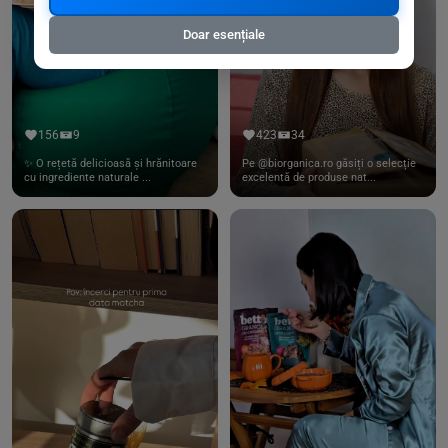
Doar esențiale
156
9
423
34
✨ O rețetă delicioasă și hrănitoare
Pe @biorganica.ro găsiți o selecție
cu ingrediente naturale ...
excelentă de produse nat...