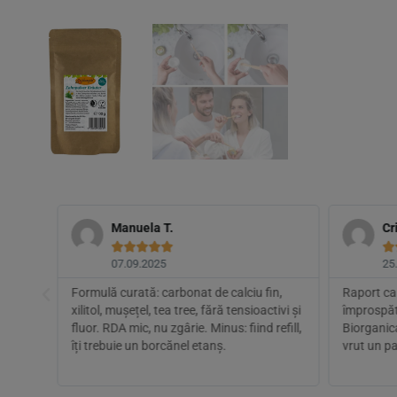
Manuela T.
Cr






07.09.2025
25
 ceai
Formulă curată: carbonat de calciu fin,
Raport cal
umei
xilitol, mușețel, tea tree, fără tensioactivi și
împrospăt
 m-a
fluor. RDA mic, nu zgârie. Minus: fiind refill,
Biorganica
îți trebuie un borcănel etanș.
vrut un p