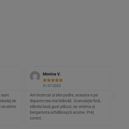
Monica V.





31.07.2025
 sunt
Am încercat și alte pudre, aceasta e pe
O folo
mbalaj ok.
departe cea mai blândă. Granulație fină,
seara.
i se simte
xilitolul lasă gust plăcut, iar smirna și
după d
bergamota echilibrează aroma. Preț
spumei
corect.