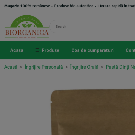
Magazin 100% românesc • Produse bio autentice • Livrare rapidă în toat
Acasa
☰
Produse
Cos de cumparaturi
Con
Acasă
>
Îngrijire Personală
>
Îngrijire Orală
>
Pastă Dinți N