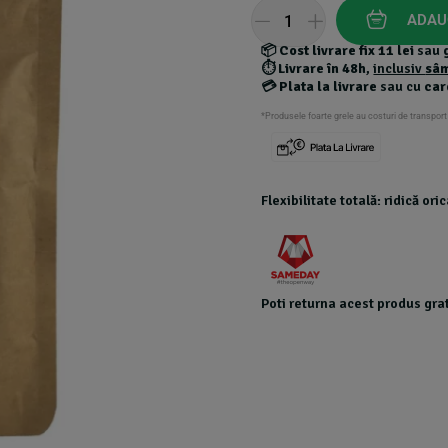
customer
ADAU
ratings
📦
Cost livrare fix 11 lei
sau
⏱️
Livrare în 48h
,
inclusiv
sâ
💳
Plata la livrare
sau cu
car
*Produsele foarte grele au costuri de transport
Flexibilitate totală: ridică or
Poti returna acest produs grat