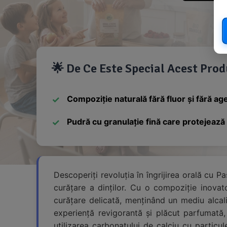
🌟 De Ce Este Special Acest Pro
Compoziție naturală fără fluor și fără age
Pudră cu granulație fină care protejează 
Descoperiți revoluția în îngrijirea orală cu P
curățare a dinților. Cu o compoziție inovat
curățare delicată, menținând un mediu alcalin
experiență revigorantă și plăcut parfumată, c
utilizarea carbonatului de calciu cu particu