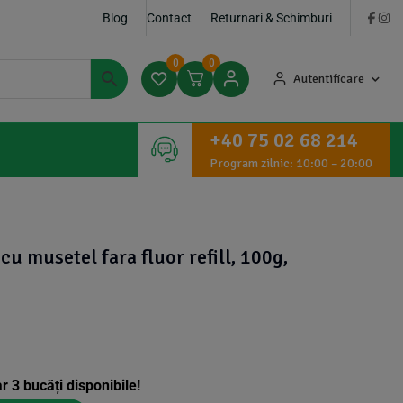
Blog
Contact
Returnari & Schimburi
0
0
Autentificare
+40 75 02 68 214
Program zilnic: 10:00 – 20:00
cu musetel fara fluor refill, 100g,
ar
3
bucăți disponibile!