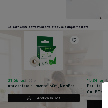
Se potrivește perfect cu alte produse complementare
21,66
lei
15,34
lei
23,05
lei
15
Ata dentara cu menta, 30m, Nordics
Periuta de d
GALBENA, 
Adauga In Cos