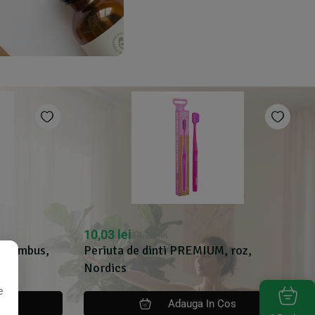
10,03
lei
14,25
lei
in bambus,
Periuta de dinti PREMIUM, roz,
Nordics
e
os
Adauga In Cos