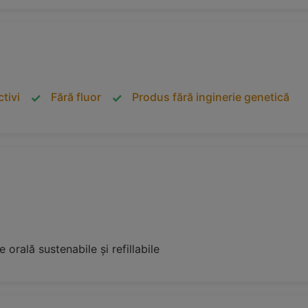
tivi
Fără fluor
Produs fără inginerie genetică
orală sustenabile și refillabile