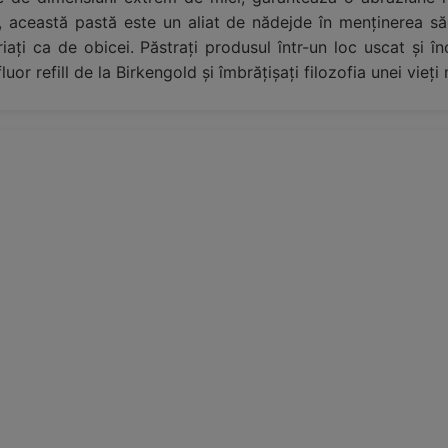
or, această pastă este un aliat de nădejde în menținerea săn
ați ca de obicei. Păstrați produsul într-un loc uscat și î
uor refill de la Birkengold și îmbrățișați filozofia unei vieți