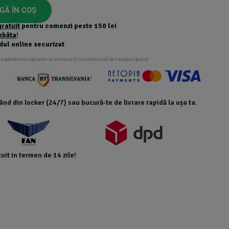
GĂ ÎN COȘ
gratuit
pentru comenzi peste 150 lei
mbăta
!
dul online securizat
 suplimentare calculate la checkout și nu beneficiază de transport gratuit.
icând din locker (24/7) sau bucură-te de livrare rapidă la ușa ta.
uit in termen de 14 zile!