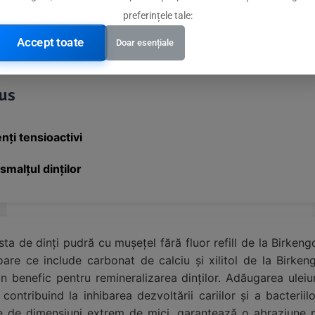
preferințele tale:
Accept toate
Doar esențiale
dus
nți tensioactivi
smalțul dinților
asta de dinți pudră cu mușețel fără fluor refill de la Birkeng
oare ce include carbonat de calciu și xilitol de la Birke
 benefic pentru remineralizarea dinților. Adăugarea uleiuri
ontribuind la inhibarea dezvoltării cariilor și a bacteriil
le de dimensiuni extrem de mici, garantează o abraziune mi