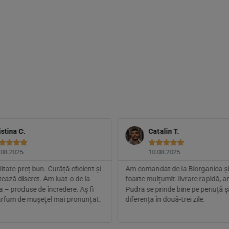
istina C.
Catalin T.









.08.2025
10.08.2025
itate-preț bun. Curăță eficient și
Am comandat de la Biorganica și
ează discret. Am luat-o de la
foarte mulțumit: livrare rapidă, a
 – produse de încredere. Aș fi
Pudra se prinde bine pe periuță ș
arfum de mușețel mai pronunțat.
diferența în două-trei zile.