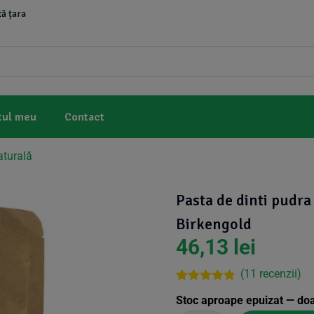
ă țara
tul meu
Contact
aturală
Pasta de dinti pudra 
Birkengold
46,13
lei
(
11
recenzii)
Rated
10
4.70
Stoc aproape epuizat — do
out of 5
based on