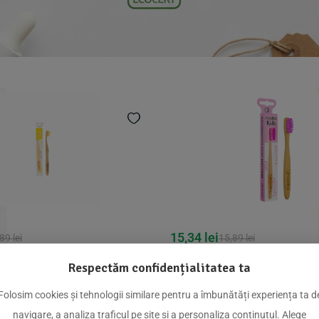
15,34
lei
,89
lei
15,89
lei
inti pt. adulti din bambus,
Periuta de dinti pt. copii d
Respectăm confidențialitatea ta
Nordics
ROZ, Nordics
Folosim cookies și tehnologii similare pentru a îmbunătăți experiența ta d
Adauga In Cos
Adauga In C
navigare, a analiza traficul pe site și a personaliza conținutul. Alege