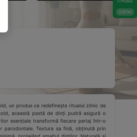
Produs
0
0,00
lei
old, un produs ce redefinește ritualul zilnic de
ngold, această pastă de dinți pudră asigură o
lor esențiale transformă fiecare periaj într-o
or parodontale. Textura sa fină, obținută prin
nimă, protejând smalțul dinților. Naturală și