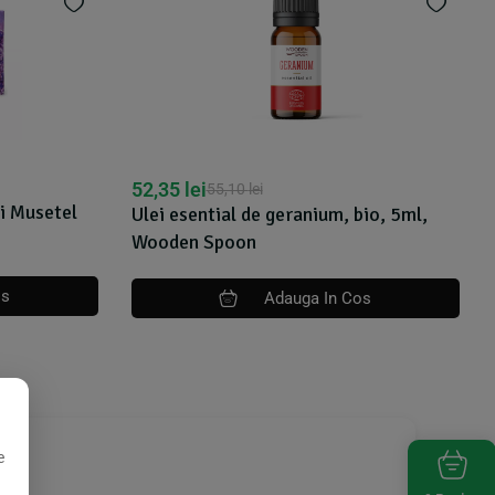
52,35
lei
55,10
lei
i Musetel
Ulei esential de geranium, bio, 5ml,
Wooden Spoon
os
Adauga In Cos
e