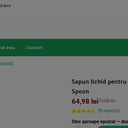
ă țara
tul meu
Contact
aturală
Sapun lichid pentru
Spoon
64,98
lei
70,08
lei
(
8
recenzii)
Rated
7
4.43
Stoc aproape epuizat — do
out of 5
based on