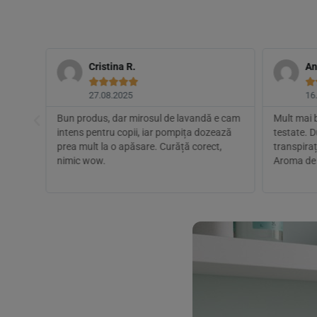
Cristina R.
An






27.08.2025
16
nt
Bun produs, dar mirosul de lavandă e cam
Mult mai 
intens pentru copii, iar pompița dozează
testate. 
prea mult la o apăsare. Curăță corect,
transpiraț
bil
nimic wow.
Aroma de 