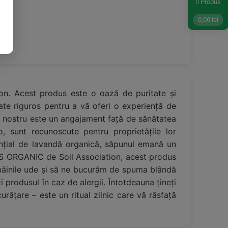
Produs
0
0,00
lei
on. Acest produs este o oază de puritate și
ate riguros pentru a vă oferi o experiență de
ul nostru este un angajament față de sănătatea
o, sunt recunoscute pentru proprietățile lor
ențial de lavandă organică, săpunul emană un
OS ORGANIC de Soil Association, acest produs
e mâinile ude și să ne bucurăm de spuma blândă
ți produsul în caz de alergii. Întotdeauna țineți
rățare – este un ritual zilnic care vă răsfață