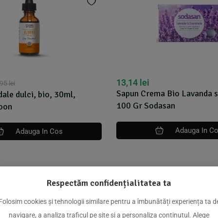
13,14
lei
,95
lei
Sapun Crema Bio Lavanda s
ale dulci, bio, 30ml,
100 Gr Sodasan
oon
Adauga In C
Adauga In Cos
Respectăm confidențialitatea ta
dus
Folosim cookies și tehnologii similare pentru a îmbunătăți experiența ta d
navigare, a analiza traficul pe site și a personaliza conținutul. Alege