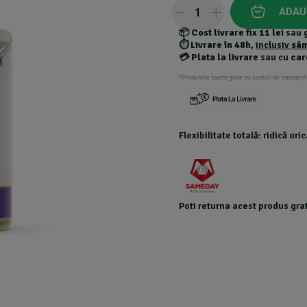
customer
ADAU
ratings
📦
Cost livrare fix 11 lei
sau
⏱️
Livrare în 48h
,
inclusiv
sâ
💳
Plata la livrare
sau cu
car
*Produsele foarte grele au costuri de transport
Flexibilitate totală: ridică or
Poti returna acest produs grat