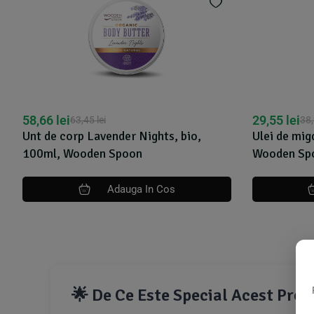
58,66
lei
29,55
lei
63,45
lei
38
Unt de corp Lavender Nights, bio,
Ulei de migd
100ml, Wooden Spoon
Wooden Sp
Adauga In Cos
🌟 De Ce Este Special Acest Pro