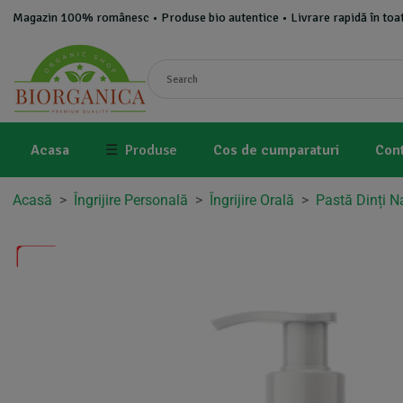
Magazin 100% românesc • Produse bio autentice • Livrare rapidă în toat
Acasa
☰
Produse
Cos de cumparaturi
Con
Acasă
>
Îngrijire Personală
>
Îngrijire Orală
>
Pastă Dinți N
-7%