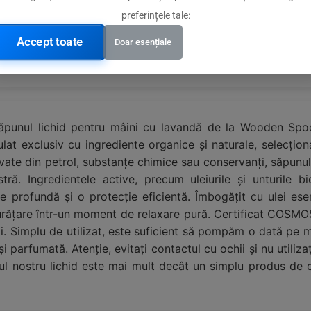
preferințele tale:
Accept toate
Doar esențiale
ssociation
 Săpunul lichid pentru mâini cu lavandă de la Wooden Spo
at exclusiv cu ingrediente organice și naturale, selecțion
rivate din petrol, substanțe chimice sau conservanți, săpun
ră. Ingredientele active, precum uleiurile și unturile bi
e profundă și o protecție eficientă. Îmbogățit cu ulei es
urățare într-un moment de relaxare pură. Certificat COSM
tății. Simplu de utilizat, este suficient să pompăm o dată p
i parfumată. Atenție, evitați contactul cu ochii și nu utiliza
l nostru lichid este mai mult decât un simplu produs de cu