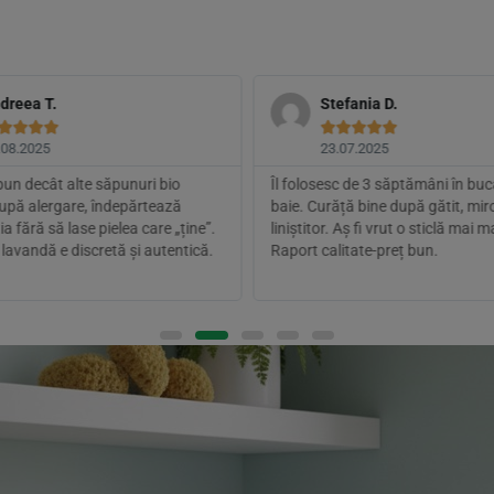
dreea T.
Stefania D.









.08.2025
23.07.2025
bun decât alte săpunuri bio
Îl folosesc de 3 săptămâni în bucă
După alergare, îndepărtează
baie. Curăță bine după gătit, mir
ia fără să lase pielea care „ține”.
liniștitor. Aș fi vrut o sticlă mai m
lavandă e discretă și autentică.
Raport calitate-preț bun.