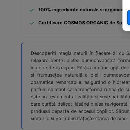
100% ingrediente naturale și organice
Certificare COSMOS ORGANIC de Soil A
Descoperiți magia naturii în fiecare zi cu
relaxare pentru pielea dumneavoastră, formul
îngrijire de excepție. Fără a conține apă, de
și frumusețea naturală a pielii dumneavoast
cosmetice remarcabile, asigurând o hidratar
parfum calmant care transformă rutina de c
este un testament al calității și sustenabili
care curăță delicat, lăsând pielea revigorată ș
produsul departe de accesul copiilor. Săpunu
simțurile și vă îmbunătățește starea de bine.