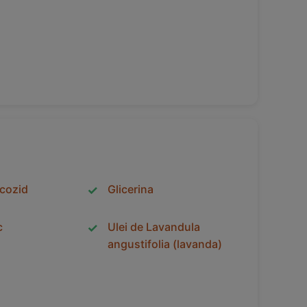
ucozid
Glicerina
c
Ulei de Lavandula
angustifolia (lavanda)