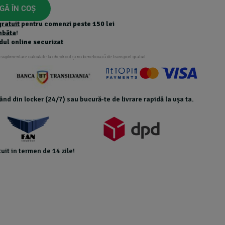
GĂ ÎN COȘ
gratuit
pentru comenzi peste 150 lei
mbăta
!
dul online securizat
 suplimentare calculate la checkout și nu beneficiază de transport gratuit.
icând din locker (24/7) sau bucură-te de livrare rapidă la ușa ta.
uit in termen de 14 zile!