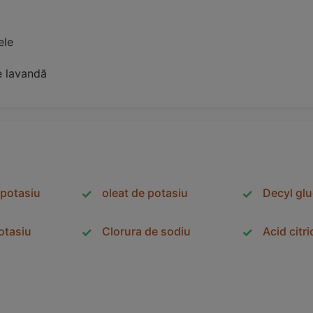
ele
e lavandă
 potasiu
oleat de potasiu
Decyl gl
potasiu
Clorura de sodiu
Acid citri