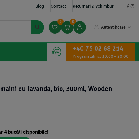
Blog
Contact
Returnari & Schimburi
0
0
Autentificare
+40 75 02 68 214
Program zilnic: 10:00 – 20:00
 maini cu lavanda, bio, 300ml, Wooden
ar
4
bucăți disponibile!