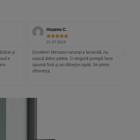
Hușanu C.





01.07.2025
tărie și
Excelent! Miroase natural a lavandă, nu
Am co
osul e
usucă deloc pielea. O singură pompă face
foarte
are.
spumă fină și se clătește rapid. Se simte
compoz
diferența.
glicer
mai m