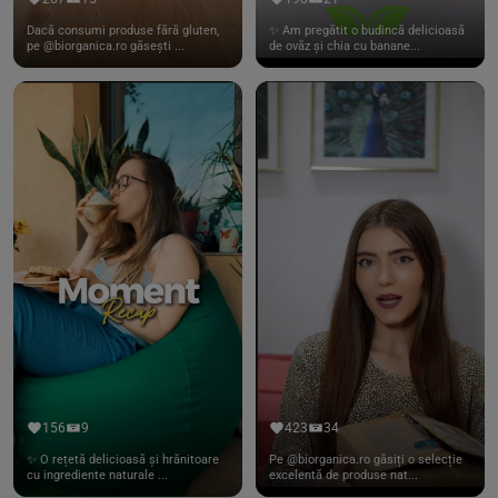
Dacă consumi produse fără gluten,
✨ Am pregătit o budincă delicioasă
pe @biorganica.ro găsești ...
de ovăz și chia cu banane...
156
9
423
34
✨ O rețetă delicioasă și hrănitoare
Pe @biorganica.ro găsiți o selecție
cu ingrediente naturale ...
excelentă de produse nat...