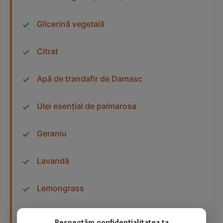
Glicerină vegetală
Citrat
Apă de trandafir de Damasc
Ulei esențial de palmarosa
Geraniu
Lavandă
Lemongrass
Aditivi balsamici
Respectăm confidențialitatea ta