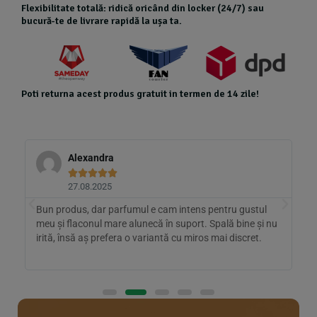
Flexibilitate totală: ridică oricând din locker (24/7) sau
bucură-te de livrare rapidă la ușa ta.
Poti returna acest produs gratuit in termen de 14 zile!
Alexandra





27.08.2025
Bun produs, dar parfumul e cam intens pentru gustul
A
meu și flaconul mare alunecă în suport. Spală bine și nu
u
ă
irită, însă aș prefera o variantă cu miros mai discret.
f
d