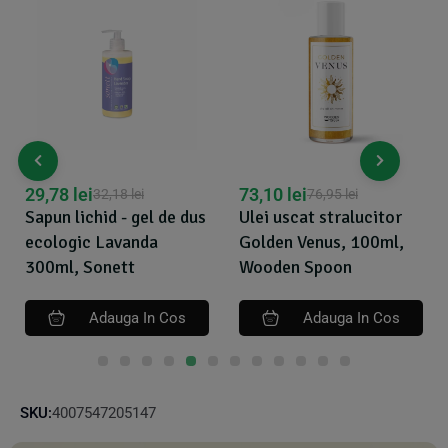
29,78
lei
73,10
lei
32,18
lei
76,95
lei
Sapun lichid - gel de dus
Ulei uscat stralucitor
ecologic Lavanda
Golden Venus, 100ml,
300ml, Sonett
Wooden Spoon
Adauga In Cos
Adauga In Cos
SKU:
4007547205147