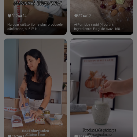
312
24
87
12
Nu doar călătorilor le plac produsele
🥣Porridge rapid (4 portii)
sănătoase, nu? 🥹 Nu ...
Ingrediente: Fulgi de ovaz -160...
267
15
198
21