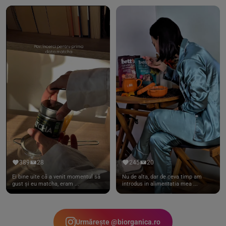
389
28
245
20
Ei bine uite că a venit momentul să
Nu de alta, dar de ceva timp am
gust și eu matcha, eram ...
introdus in alimentatia mea ...
Urmărește @biorganica.ro