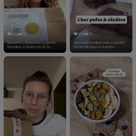
356
28
245
18
Mulțumim, @naturawl.ro, pentru
Curmalele medjool sunt o unealtă
încredere și pentru tot ce fa...
extrem de puternică pentru ...