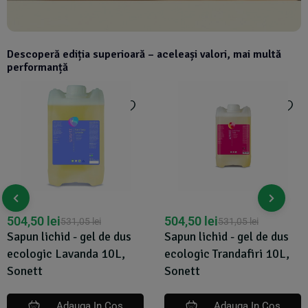
Descoperă ediția superioară – aceleași valori, mai multă
performanță
504,50
lei
504,50
lei
531,05
lei
531,05
lei
Sapun lichid - gel de dus
Sapun lichid - gel de dus
ecologic Lavanda 10L,
ecologic Trandafiri 10L,
Sonett
Sonett
Adauga In Cos
Adauga In Cos