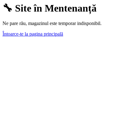
🔧 Site în Mentenanță
Ne pare rău, magazinul este temporar indisponibil.
Întoarce-te la pagina principală