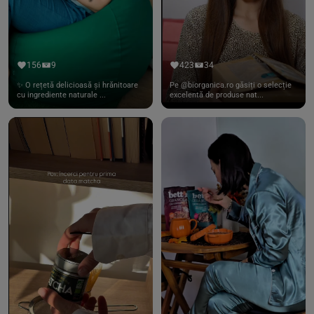
156
9
423
34
✨ O rețetă delicioasă și hrănitoare
Pe @biorganica.ro găsiți o selecție
cu ingrediente naturale ...
excelentă de produse nat...