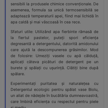
sensibili la produsele chimice convenționale. De
asemenea, formula sa unică termosensibilă se
adaptează temperaturii apei, fiind mai lichidă în
apa caldă și mai vâscoasă în cea rece.
Sfaturi utile: Utilizând apa fierbinte rămasă de
la fiertul pastelor, puteți spori eficiența
degresantă a detergentului, datorită amidonului
care ajută la descompunerea grăsimilor. Mod
de folosire: Umeziți vasele cu apă călduță,
aplicați câteva picături de detergent pe un
burete și spălați cu ușurință. Clătiți bine după
spălare.
Experimentați puritatea și naturalețea cu
Detergentul ecologic pentru spălat vase Biolu,
un aliat de nădejde în bucătăria dumneavoastră,
care îmbină eficiența cu respectul pentru piele
și mediu.