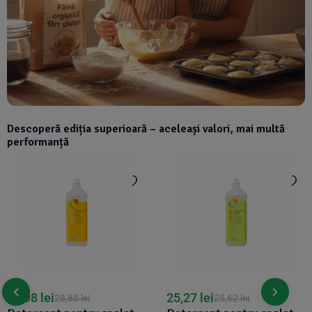
Descoperă ediția superioară – aceleași valori, mai multă
performanță
27,98
lei
25,27
lei
28,85
lei
25,62
lei