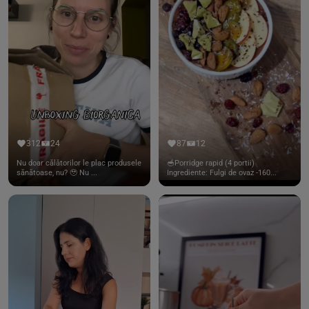
312
24
87
12
Nu doar călătorilor le plac produsele
🥣Porridge rapid (4 portii)
sănătoase, nu? 🥹 Nu ...
Ingrediente: Fulgi de ovaz -160...