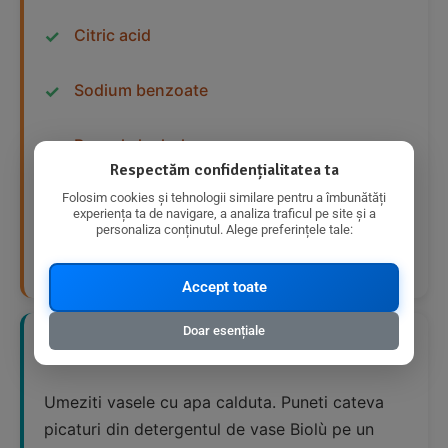
Citric acid
Sodium benzoate
Benzyl alcohol
Respectăm confidențialitatea ta
Folosim cookies și tehnologii similare pentru a îmbunătăți
Potassium sorbate
experiența ta de navigare, a analiza traficul pe site și a
personaliza conținutul. Alege preferințele tale:
Parfum
Accept toate
Doar esențiale
📋 Mod de Utilizare Recomandat
Umeziti vasele cu apa calduta. Puneti cateva
picaturi din detergentul de vase Biolù pe un