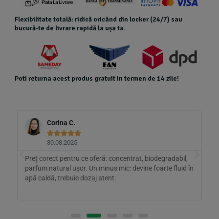
Flexibilitate totală: ridică oricând din locker (24/7) sau
bucură-te de livrare rapidă la ușa ta.
Poti returna acest produs gratuit in termen de 14 zile!
Corina C.





30.08.2025
Preț corect pentru ce oferă: concentrat, biodegradabil,
D
parfum natural ușor. Un minus mic: devine foarte fluid în
c
apă caldă, trebuie dozaj atent.
s