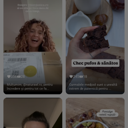
356
28
245
18
Mulțumim, @naturawl.ro, pentru
Curmalele medjool sunt o unealtă
încredere și pentru tot ce fa...
extrem de puternică pentru ...