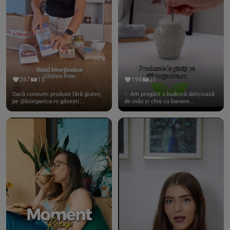
267
15
198
21
Dacă consumi produse fără gluten,
✨ Am pregătit o budincă delicioasă
pe @biorganica.ro găsești ...
de ovăz și chia cu banane...