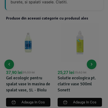
burete, si spalati vasele. Clatiti.
Produse din aceeasi categorie cu produsul ales
37,90
lei
25,27
lei
39,53
lei
25,62
lei
Gel ecologic pentru
Solutie ecologica pt.
spalat vase in masina de
clatire vase 500ml
spalat vase, 1L - Biolu
Sonett
Adauga In Cos
Adauga In Cos