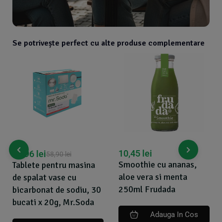
Se potrivește perfect cu alte produse complementare
10,45
lei
55,96
lei
58,90
lei
Smoothie cu ananas,
Tablete pentru masina
aloe vera si menta
de spalat vase cu
250ml Frudada
bicarbonat de sodiu, 30
bucati x 20g, Mr.Soda
Adauga In Cos