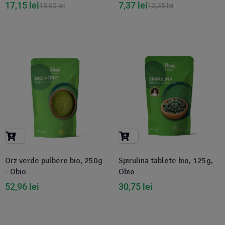
17,15
lei
7,37
lei
18,05
lei
12,35
lei
Orz verde pulbere bio, 250g
Spirulina tablete bio, 125g,
- Obio
Obio
52,96
lei
30,75
lei