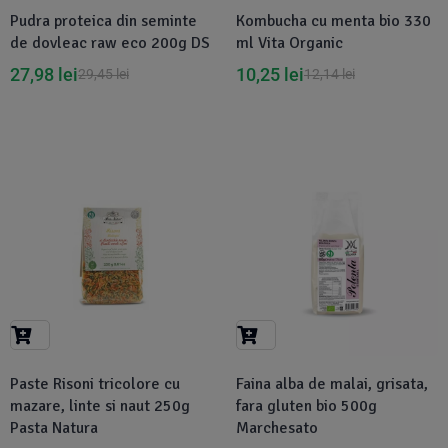
Pudra proteica din seminte
Kombucha cu menta bio 330
de dovleac raw eco 200g DS
ml Vita Organic
27,98
lei
10,25
lei
29,45
lei
12,14
lei
-5%
-40%
Paste Risoni tricolore cu
Faina alba de malai, grisata,
mazare, linte si naut 250g
fara gluten bio 500g
Pasta Natura
Marchesato