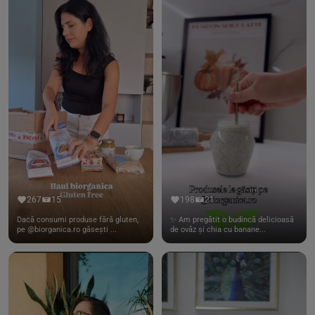
267
15
198
21
Dacă consumi produse fără gluten,
✨ Am pregătit o budincă delicioasă
pe @biorganica.ro găsești ...
de ovăz și chia cu banane...