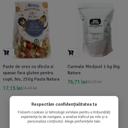
-7%
-5%
Paste de orez cu sfecla si
Curmale Medjool 1 kg Big
spanac fara gluten pentru
Nature
copii, bio, 250g Pasta Natura
76,71
lei
80,75
lei
17,15
lei
18,43
lei
Respectăm confidențialitatea ta
Folosim cookies și tehnologii similare pentru a îmbunătăți
experiența ta de navigare, a analiza traficul pe site și a
-5%
-16%
personaliza conținutul. Alege preferințele tale: