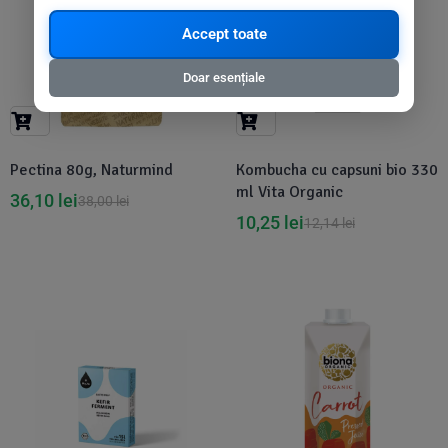
Accept toate
Doar esențiale
Pectina 80g, Naturmind
Kombucha cu capsuni bio 330
ml Vita Organic
36,10
lei
38,00
lei
10,25
lei
12,14
lei