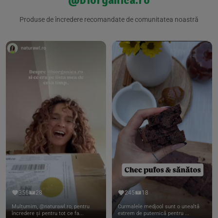
@biorganica.ro
Produse de încredere recomandate de comunitatea noastră
356
28
245
18
Mulțumim, @naturawl.ro, pentru
Curmalele medjool sunt o unealtă
încredere și pentru tot ce fa...
extrem de puternică pentru ...