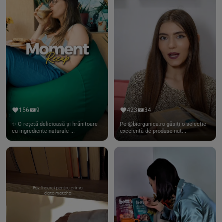
156
9
423
34
✨ O rețetă delicioasă și hrănitoare
Pe @biorganica.ro găsiți o selecție
cu ingrediente naturale ...
excelentă de produse nat...