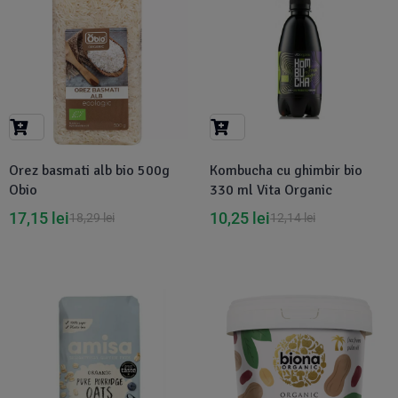
Orez basmati alb bio 500g
Kombucha cu ghimbir bio
Obio
330 ml Vita Organic
17,15
lei
10,25
lei
18,29
lei
12,14
lei
-1%