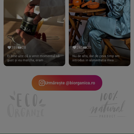
389
28
245
20
Ei bine uite că a venit momentul să
Nu de alta, dar de ceva timp am
gust și eu matcha, eram ...
introdus in alimentatia mea ...
Urmărește @biorganica.ro