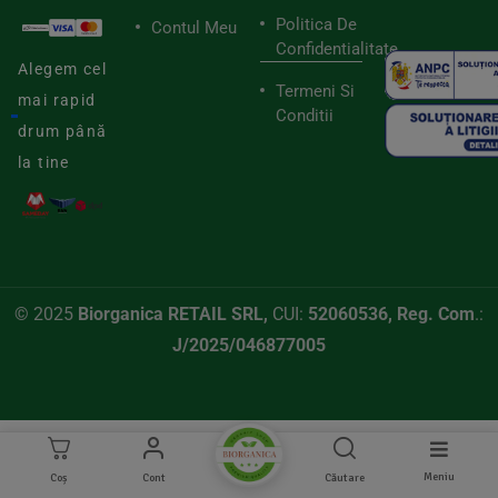
Politica De
Contul Meu
Confidentialitate
Alegem cel
Termeni Si
mai rapid
Conditii
drum până
la tine
© 2025
Biorganica RETAIL SRL,
CUI:
52060536, Reg. Com
.:
J/2025/046877005
Meniu
Coș
Cont
Căutare