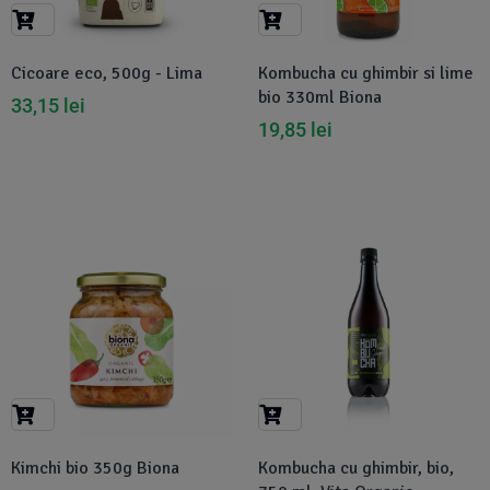
Suplimente Vegetale
(45)
›
👶 Îngrijire Bebe & Copii
Măsline
(14)
(2)
Cicoare eco, 500g - Lima
Kombucha cu ghimbir si lime
Vitamine & Minerale
(30)
bio 330ml Biona
33,15
lei
Oțet & Fermentație
›
🧴 Îngrijire Personală
(36)
(411)
19,85
lei
Super Alimente
›
🐕 Animale de Companie
(5)
(6)
›
🏠 Casa & Lifestyle
(340)
-15%
Kimchi bio 350g Biona
Kombucha cu ghimbir, bio,