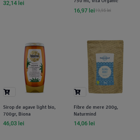
750 ml, Vita Organic
32,14
lei
16,97
lei
19,95
lei
Sirop de agave light bio,
Fibre de mere 200g,
700gr, Biona
Naturmind
46,03
lei
14,06
lei