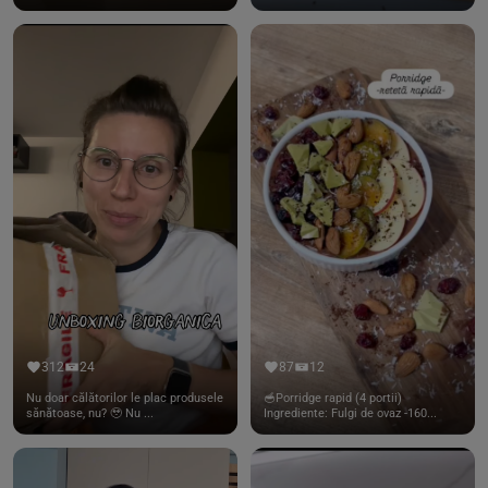
312
24
87
12
Nu doar călătorilor le plac produsele
🥣Porridge rapid (4 portii)
sănătoase, nu? 🥹 Nu ...
Ingrediente: Fulgi de ovaz -160...