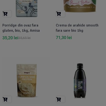
Porridge din ovaz fara
Crema de arahide smooth
gluten, bio, 1kg, Amisa
fara sare bio 1kg
71,30
lei
35,20
lei
35,65
lei
-5%
-16%