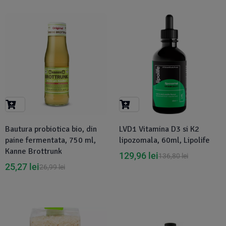
-6%
-5%
Bautura probiotica bio, din
LVD1 Vitamina D3 si K2
paine fermentata, 750 ml,
lipozomala, 60ml, Lipolife
Kanne Brottrunk
129,96
lei
136,80
lei
25,27
lei
26,99
lei
-6%
-16%