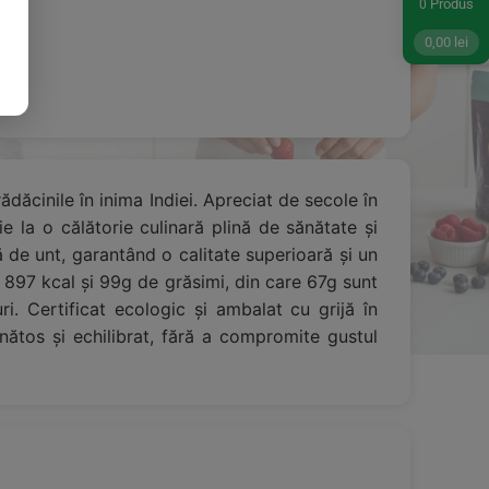
Produs
0
0,00
lei
ădăcinile în inima Indiei. Apreciat de secole în
e la o călătorie culinară plină de sănătate și
 de unt, garantând o calitate superioară și un
 897 kcal și 99g de grăsimi, din care 67g sunt
i. Certificat ecologic și ambalat cu grijă în
nătos și echilibrat, fără a compromite gustul