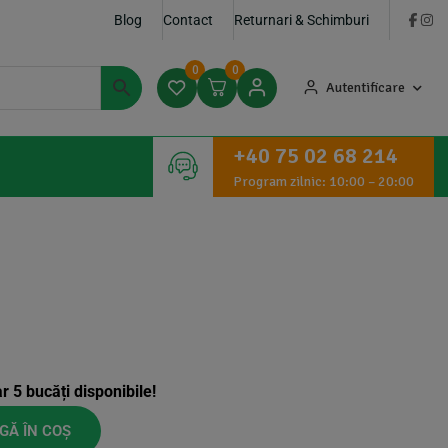
Blog
Contact
Returnari & Schimburi
0
0
Autentificare
+40 75 02 68 214
Program zilnic: 10:00 – 20:00
ar
5
bucăți disponibile!
GĂ ÎN COȘ