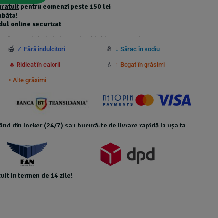
gratuit
pentru comenzi peste 150 lei
mbăta
!
dul online securizat
 suplimentare calculate la checkout și nu beneficiază de transport gratuit.
🍯
🧂
✓ Fără îndulcitori
↓ Sărac în sodiu
💧
🔥 Ridicat în calorii
↑ Bogat în grăsimi
• Alte grăsimi
icând din locker (24/7) sau bucură-te de livrare rapidă la ușa ta.
uit in termen de 14 zile!