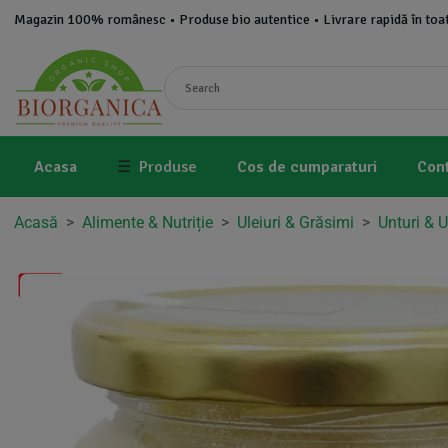
Magazin 100% românesc • Produse bio autentice • Livrare rapidă în toat
Acasa
☰
Produse
Cos de cumparaturi
Con
Acasă
>
Alimente & Nutriție
>
Uleiuri & Grăsimi
>
Unturi & U
-5%