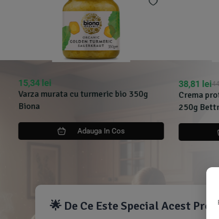
15,34
lei
38,81
lei
44
Varza murata cu turmeric bio 350g
Crema prote
Biona
250g Bettr
Adauga In Cos
🌟 De Ce Este Special Acest Pro