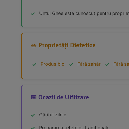
Untul Ghee este cunoscut pentru proprietăț
🥗 Proprietăți Dietetice
Produs bio
Fără zahăr
Fără s
📅 Ocazii de Utilizare
Gătitul zilnic
Prepararea rețetelor tradiționale