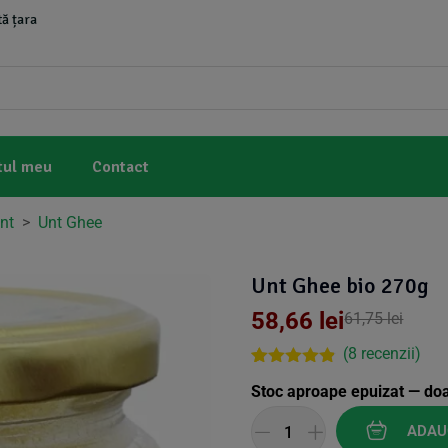
ă țara
tul meu
Contact
nt
>
Unt Ghee
Unt Ghee bio 270g
58,66
lei
61,75
lei
(
8
recenzii)
Rated
8
4.75
Stoc aproape epuizat — do
out of 5
based on
customer
ADAU
ratings