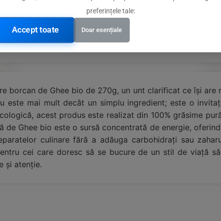
preferințele tale:
Accept toate
Doar esențiale
logică
are borcan de Ghee bio de 270g, un unt clarificat ce își are r
ru este mai mult decât un simplu ingredient; este o invitați
ecologică, acest produs este realizat din 100% grăsime pură
ră de Ghee bio este o sursă concentrată de energie, oferind
paratelor culinare fără a adăuga carbohidrați sau zaharur
entru cei care doresc să se bucure de un stil de viață să
 și atenție.