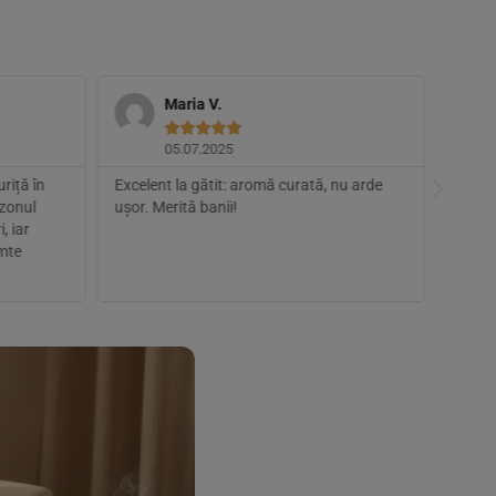
Maria V.





05.07.2025
riță în
Excelent la gătit: aromă curată, nu arde
Compoz
ezonul
ușor. Merită banii!
bio. P
, iar
ies au
imte
L-am 