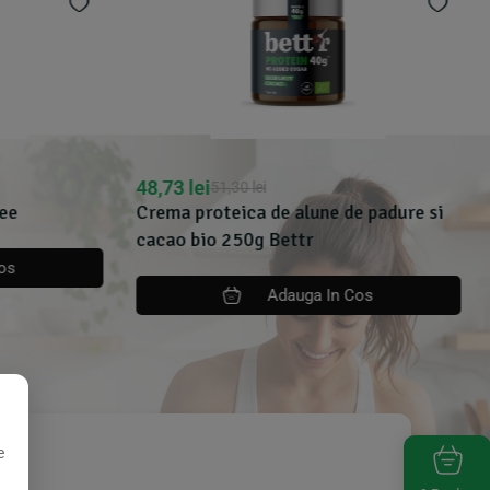
48,73
lei
51,30
lei
ee
Crema proteica de alune de padure si
cacao bio 250g Bettr
os
Adauga In Cos
e