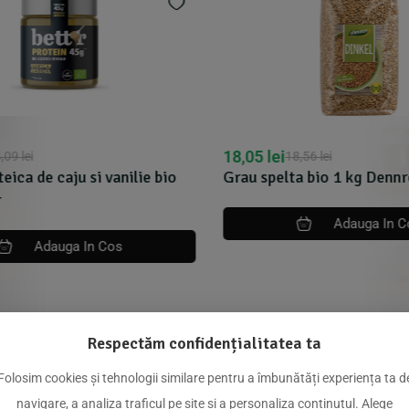
18,05
lei
,09
lei
18,56
lei
ica de caju si vanilie bio
Grau spelta bio 1 kg Dennr
Adauga In C
Adauga In Cos
Respectăm confidențialitatea ta
dus
Folosim cookies și tehnologii similare pentru a îmbunătăți experiența ta d
navigare, a analiza traficul pe site și a personaliza conținutul. Alege