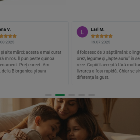
ena V.
Lari M.









.08.2025
19.07.2025
și alte mărci; acesta e mai curat
Îl folosesc de 3 săptămâni: o lingu
ără miros. Îl pun peste quinoa
orez, legume și „lapte auriu” în s
enament. Preț corect. Am
rece. Copiii îl acceptă fără mofturi
de la Biorganica și sunt
livrarea a fost rapidă. Chiar se s
diferența la gust.