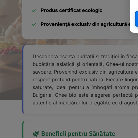
Produs certificat ecologic
Proveniență exclusiv din agricultură eco
Descoperă esența purității și tradiției în fiec
bucătăria asiatică și orientală, Ghee-ul nost
savoare. Provenind exclusiv din agricultura 
respect profund pentru natură. Fiecare lingu
saturate, ideal pentru a îmbogăți aroma pre
Bulgaria, Ghee bio este alegerea perfectă p
autentic al mâncărurilor pregătite cu dragoste
🌿 Beneficii pentru Sănătate