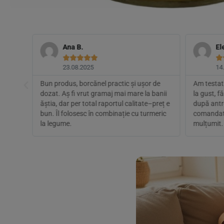
Ana B.
El






23.08.2025
14
lapte
Bun produs, borcănel practic și ușor de
Am testat 
gumele
dozat. Aș fi vrut gramaj mai mare la banii
la gust, f
iscret.
ăștia, dar per total raportul calitate–preț e
după antr
bun. Îl folosesc în combinație cu turmeric
comandat 
la legume.
mulțumit.