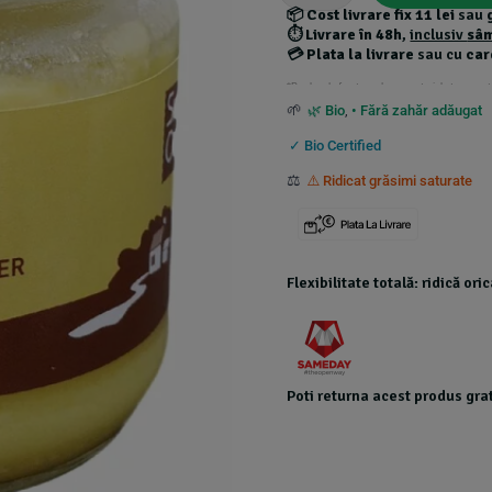
📦
Cost livrare fix 11 lei
sau
⏱️
Livrare în 48h
,
inclusiv
sâ
💳
Plata la livrare
sau cu
car
*Produsele foarte grele au costuri de transport
🌱
🌿 Bio
,
• Fără zahăr adăugat
✓ Bio Certified
⚖️
⚠️ Ridicat grăsimi saturate
Flexibilitate totală: ridică or
Poti returna acest produs grat