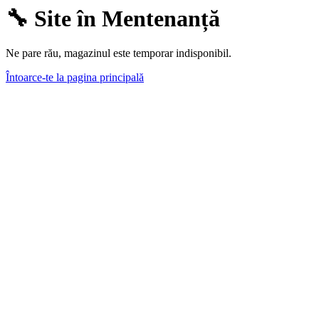
🔧 Site în Mentenanță
Ne pare rău, magazinul este temporar indisponibil.
Întoarce-te la pagina principală