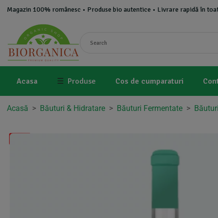
Magazin 100% românesc • Produse bio autentice • Livrare rapidă în toat
Acasa
☰
Produse
Cos de cumparaturi
Con
Acasă
>
Băuturi & Hidratare
>
Băuturi Fermentate
>
Băuturi
-8%