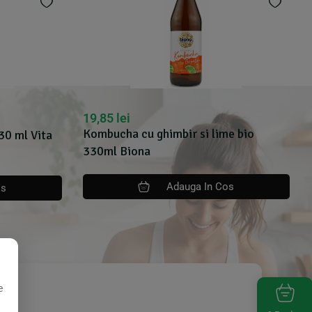
19,85
lei
Kombucha cu ghimbir si lime bio
30 ml Vita
330ml Biona
Adauga In Cos
os
e