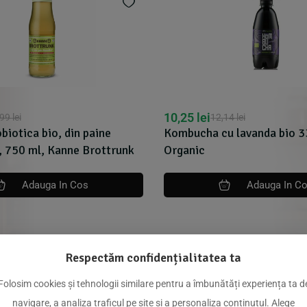
10,25
lei
,99
lei
12,14
lei
biotica bio, din paine
Kombucha cu lavanda bio 3
, 750 ml, Kanne Brottrunk
Organic
Adauga In Cos
Adauga In C
Respectăm confidențialitatea ta
dus
Folosim cookies și tehnologii similare pentru a îmbunătăți experiența ta d
navigare, a analiza traficul pe site și a personaliza conținutul. Alege