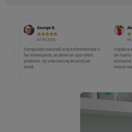
George B.
Al






07.09.2025
05
o iau
Compoziția naturală și lactofermentația o
Copilul a 
ziua
fac interesantă; se simte un ușor efect
țin foart
dere,
probiotic. Aș vrea marcaj de porții pe
stomacul g
sticlă.
tranzit ma