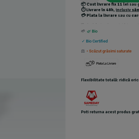
📦
Cost livrare fix 11 lei
sau
⏱️
Livrare în 48h
,
inclusiv
sâ
💳
Plata la livrare
sau cu
car
*Produsele foarte grele au costuri de transport
🌱
🌿 Bio
✓ Bio Certified
⚖️
• Scăzut grăsimi saturate
Flexibilitate totală: ridică or
Poti returna acest produs grat