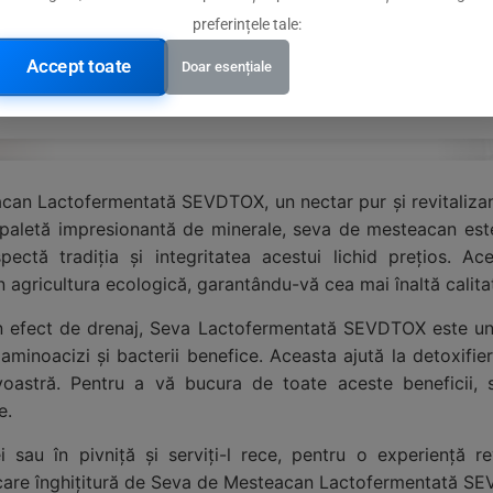
preferințele tale:
vi
Accept toate
Doar esențiale
i bogate în minerale datorită terenului vulcanic
eacan Lactofermentată SEVDTOX, un nectar pur și revitalizan
 paletă impresionantă de minerale, seva de mesteacan este
pectă tradiția și integritatea acestui lichid prețios. Ac
 agricultura ecologică, garantându-vă cea mai înaltă calitat
 un efect de drenaj, Seva Lactofermentată SEVDTOX este un 
aminoacizi și bacterii benefice. Aceasta ajută la detoxifiere
avoastră. Pentru a vă bucura de toate aceste beneficii
e.
i sau în pivniță și serviți-l rece, pentru o experiență r
fiecare înghițitură de Seva de Mesteacan Lactofermentată S