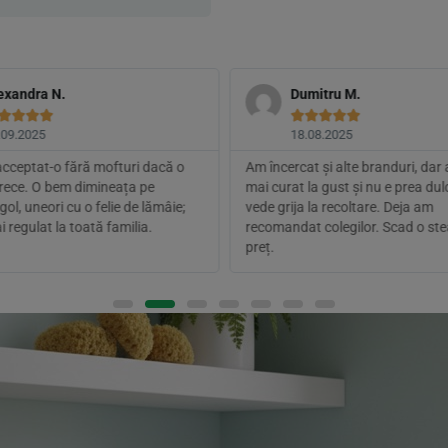
exandra N.
Dumitru M.









.09.2025
18.08.2025
acceptat-o fără mofturi dacă o
Am încercat și alte branduri, dar
e rece. O bem dimineața pe
mai curat la gust și nu e prea dul
ol, uneori cu o felie de lămâie;
vede grija la recoltare. Deja am
i regulat la toată familia.
recomandat colegilor. Scad o ste
preț.