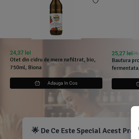
24,37
lei
25,27
lei
26
Otet din cidru de mere nefiltrat, bio,
Bautura pro
750ml, Biona
fermentata
Adauga In Cos
🌟 De Ce Este Special Acest Pro