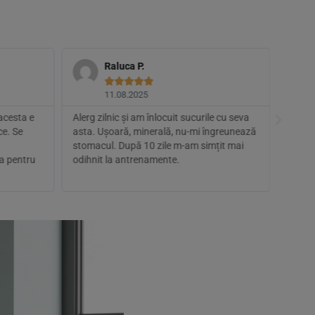
Raluca P.





11.08.2025
 acesta e
Alerg zilnic și am înlocuit sucurile cu seva
Am com
ce. Se
asta. Ușoară, minerală, nu-mi îngreunează
rapidă
stomacul. După 10 zile m-am simțit mai
dă un 
a pentru
odihnit la antrenamente.
dorm 