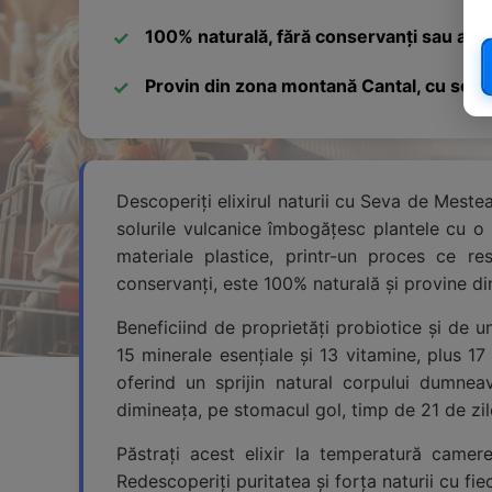
100% naturală, fără conservanți sau aditi
Provin din zona montană Cantal, cu solur
Descoperiți elixirul naturii cu Seva de Mest
solurile vulcanice îmbogățesc plantele cu o
materiale plastice, printr-un proces ce res
conservanți, este 100% naturală și provine din
Beneficiind de proprietăți probiotice și de
15 minerale esențiale și 13 vitamine, plus 17 
oferind un sprijin natural corpului dumne
dimineața, pe stomacul gol, timp de 21 de zil
Păstrați acest elixir la temperatură camere
Redescoperiți puritatea și forța naturii cu 