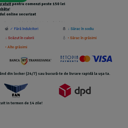
gratuit
pentru comenzi peste 150 lei
mbăta
!
dul online securizat
 suplimentare calculate la checkout și nu beneficiază de transport gratuit.
🍯
🧂
✓ Fără îndulcitori
↓ Sărac în sodiu
💧
↓ Scăzut în calorii
• Sărac în grăsimi
• Alte grăsimi
icând din locker (24/7) sau bucură-te de livrare rapidă la ușa ta.
uit in termen de 14 zile!