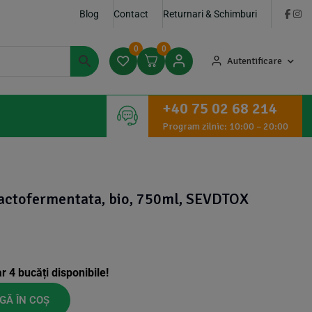
Blog
Contact
Returnari & Schimburi
0
0
Autentificare
+40 75 02 68 214
Program zilnic: 10:00 – 20:00
actofermentata, bio, 750ml, SEVDTOX
ar
4
bucăți disponibile!
GĂ ÎN COȘ