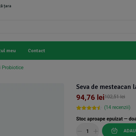
ă țara
tul meu
Contact
 Probiotice
Seva de mesteacan l
94,76
lei
102,51
lei
(
14
recenzii)
Rated
14
4.43
Stoc aproape epuizat — do
out of 5
based on
customer
ADAU
ratings