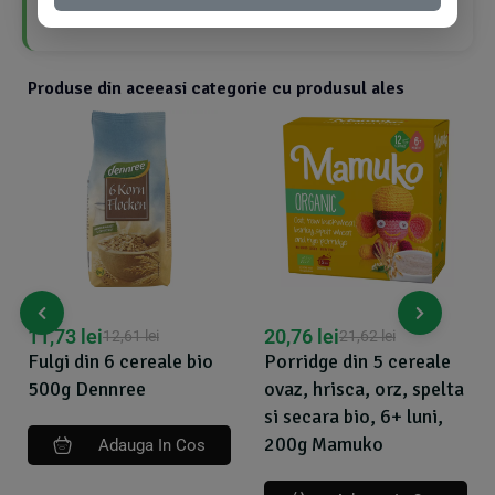
Produs bio
Produse din aceeasi categorie cu produsul ales
20,76
lei
20,76
lei
21,62
lei
23,20
lei
Porridge din 5 cereale
Fulgi de ovaz germinat,
ovaz, hrisca, orz, spelta
bio, 350g, Germline
si secara bio, 6+ luni,
200g Mamuko
Adauga In Cos