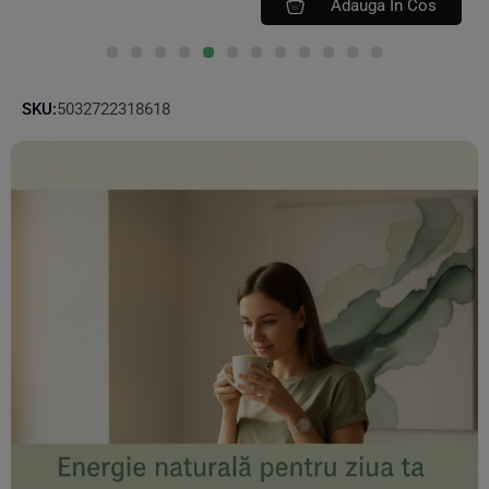
Adauga In Cos
SKU:
5032722318618