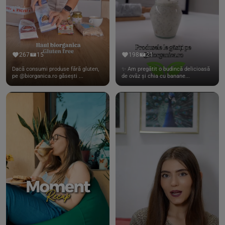
267
15
198
21
Dacă consumi produse fără gluten,
✨ Am pregătit o budincă delicioasă
pe @biorganica.ro găsești ...
de ovăz și chia cu banane...