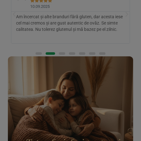





10.09.2025
Am încercat și alte branduri fără gluten, dar acesta iese
P
e
cel mai cremos și are gust autentic de ovăz. Se simte
v
calitatea. Nu tolerez glutenul și mă bazez pe el zilnic.
p