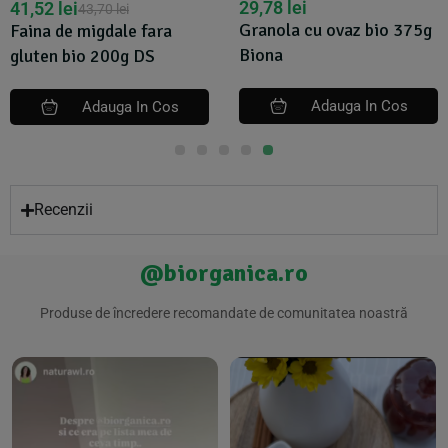
29,78
lei
106,17
lei
Granola cu ovaz bio 375g
Nuci braziliene 1kg Big
Biona
Nature
Adauga In Cos
Recenzii
@biorganica.ro
Produse de încredere recomandate de comunitatea noastră