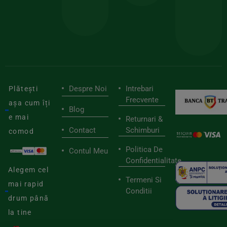
stilu
mai
tău
buni
de
furnizori
viaț
săn
Despre Noi
Intrebari
Plătești
Frecvente
așa cum îți
Blog
e mai
Returnari &
Contact
Schimburi
comod
Politica De
Contul Meu
Confidentialitate
Alegem cel
Termeni Si
mai rapid
Conditii
drum până
la tine