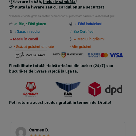
⏱️
Livrare în 48h
,
inclusiv
sâmbăta
!
💳
Plata la livrare
sau cu
cardul online securizat
*Produsele foarte grele au costuri de transport suplimentare calculate la checkout și nu
beneficiază de transport gratuit.
🌱
🌿 Bio
,
• Fără gluten
🍯
✓ Fără îndulcitori
🧂
↓ Sărac în sodiu
✓ Bio Certified
~ Mediu în calorii
💧
~ Mediu în grăsimi
⚖️
• Scăzut grăsimi saturate
• Alte grăsimi
Flexibilitate totală: ridică oricând din locker (24/7) sau
bucură-te de livrare rapidă la ușa ta.
Poti returna acest produs gratuit in termen de 14 zile!
Carmen D.