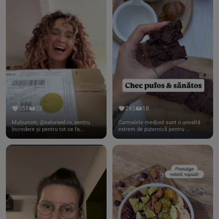
356
28
245
18
Mulțumim, @naturawl.ro, pentru
Curmalele medjool sunt o unealtă
încredere și pentru tot ce fa...
extrem de puternică pentru ...