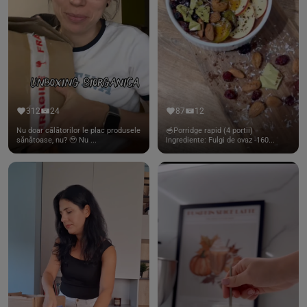
312
24
87
12
Nu doar călătorilor le plac produsele
🥣Porridge rapid (4 portii)
sănătoase, nu? 🥹 Nu ...
Ingrediente: Fulgi de ovaz -160...