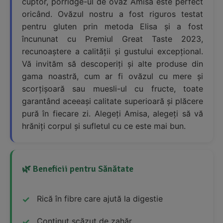
cuptor, porridge-ul de ovăz Amisa este perfect
oricând. Ovăzul nostru a fost riguros testat
pentru gluten prin metoda Elisa și a fost
încununat cu Premiul Great Taste 2023,
recunoaștere a calității și gustului excepțional.
Vă invităm să descoperiți și alte produse din
gama noastră, cum ar fi ovăzul cu mere și
scorțișoară sau muesli-ul cu fructe, toate
garantând aceeași calitate superioară și plăcere
pură în fiecare zi. Alegeți Amisa, alegeți să vă
hrăniți corpul și sufletul cu ce este mai bun.
🌿 Beneficii pentru Sănătate
Rică în fibre care ajută la digestie
Conținut scăzut de zahăr