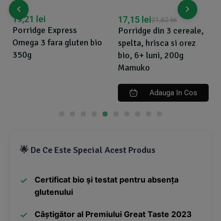
17,15
lei
21,66
lei
21,62
lei
22,87
lei
Porridge din 3 cereale,
Porridge din hrisca raw
spelta, hrisca si orez
bio, 4+ luni, 200g
bio, 6+ luni, 200g
Mamuko
Mamuko
Adauga In Cos
Adauga In Cos
🌟 De Ce Este Special Acest Produs
Certificat bio și testat pentru absența
glutenului
Câștigător al Premiului Great Taste 2023