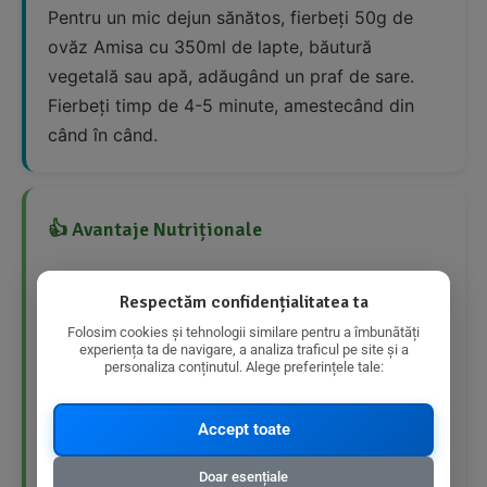
Pentru un mic dejun sănătos, fierbeți 50g de
ovăz Amisa cu 350ml de lapte, băutură
vegetală sau apă, adăugând un praf de sare.
Fierbeți timp de 4-5 minute, amestecând din
când în când.
👍 Avantaje Nutriționale
Rică în fibre
Respectăm confidențialitatea ta
Folosim cookies și tehnologii similare pentru a îmbunătăți
Conținut scăzut de zahăr
experiența ta de navigare, a analiza traficul pe site și a
personaliza conținutul. Alege preferințele tale:
Conținut ridicat de proteine
Accept toate
Fără gluten
Doar esențiale