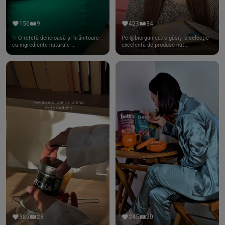
156
9
423
34
✨ O rețetă delicioasă și hrănitoare
Pe @biorganica.ro găsiți o selecție
cu ingrediente naturale ...
excelentă de produse nat...
389
28
245
20