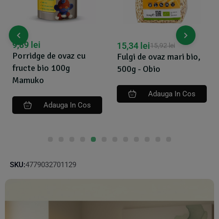
9,89
lei
15,34
lei
15,92
lei
Porridge de ovaz cu
Fulgi de ovaz mari bio,
fructe bio 100g
500g - Obio
Mamuko
Adauga In Cos
Adauga In Cos
SKU:
4779032701129