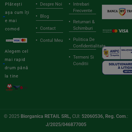
Despre Noi
Intrebari
Plătești
Frecvente
așa cum îți
Blog
e mai
Returnari &
Contact
Schimburi
comod
Politica De
Contul Meu
Confidentialitate
Alegem cel
Termeni Si
mai rapid
Conditii
drum până
la tine
© 2025
Biorganica RETAIL SRL,
CUI:
52060536, Reg. Com
.:
J/2025/046877005