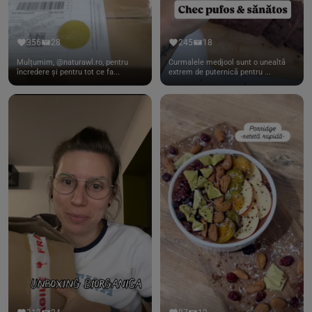
356
28
245
18
Mulțumim, @naturawl.ro, pentru
Curmalele medjool sunt o unealtă
încredere și pentru tot ce fa...
extrem de puternică pentru ...