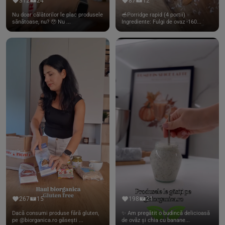
312
24
87
12
Nu doar călătorilor le plac produsele
🥣Porridge rapid (4 portii)
sănătoase, nu? 🥹 Nu ...
Ingrediente: Fulgi de ovaz -160...
267
15
198
21
Dacă consumi produse fără gluten,
✨ Am pregătit o budincă delicioasă
pe @biorganica.ro găsești ...
de ovăz și chia cu banane...