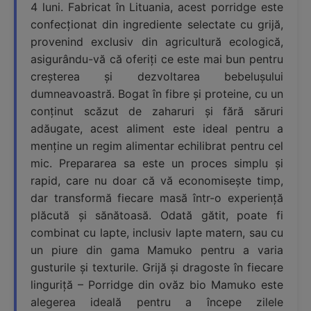
4 luni. Fabricat în Lituania, acest porridge este
confecționat din ingrediente selectate cu grijă,
provenind exclusiv din agricultură ecologică,
asigurându-vă că oferiți ce este mai bun pentru
creșterea și dezvoltarea bebelușului
dumneavoastră. Bogat în fibre și proteine, cu un
conținut scăzut de zaharuri și fără săruri
adăugate, acest aliment este ideal pentru a
menține un regim alimentar echilibrat pentru cel
mic. Prepararea sa este un proces simplu și
rapid, care nu doar că vă economisește timp,
dar transformă fiecare masă într-o experiență
plăcută și sănătoasă. Odată gătit, poate fi
combinat cu lapte, inclusiv lapte matern, sau cu
un piure din gama Mamuko pentru a varia
gusturile și texturile. Grijă și dragoste în fiecare
linguriță – Porridge din ovăz bio Mamuko este
alegerea ideală pentru a începe zilele