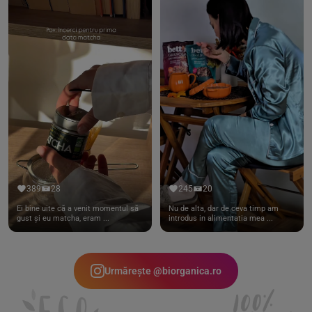
389
28
245
20
Ei bine uite că a venit momentul să
Nu de alta, dar de ceva timp am
gust și eu matcha, eram ...
introdus in alimentatia mea ...
Urmărește @biorganica.ro