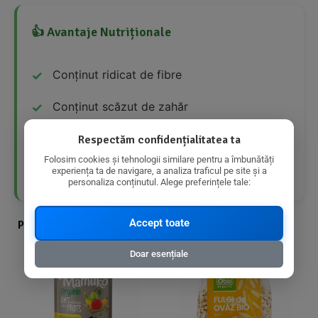
👍 Avantaje Nutriționale
Conținut ridicat de fibre
Conținut scăzut de zahăr
Conținut ridicat de proteine
Respectăm confidențialitatea ta
Folosim cookies și tehnologii similare pentru a îmbunătăți
Produs bio
experiența ta de navigare, a analiza traficul pe site și a
personaliza conținutul. Alege preferințele tale:
Accept toate
Produse din aceeasi categorie cu produsul ales
Doar esențiale