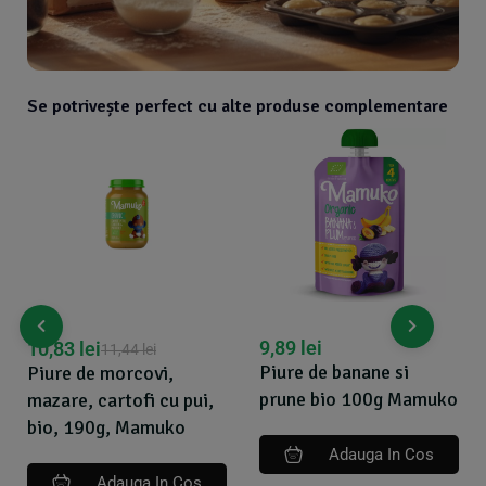
Se potrivește perfect cu alte produse complementare
9,89
lei
10,83
lei
11,44
lei
Piure de banane si
Piure de morcovi,
prune bio 100g Mamuko
mazare, cartofi cu pui,
bio, 190g, Mamuko
Adauga In Cos
Adauga In Cos