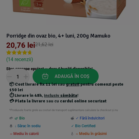
Suplimente Vegetale
(45)
›
👶 Îngrijire Bebe & Copii
Măsline
(14)
(2)
Vitamine & Minerale
(30)
Oțet & Fermentație
›
🧴 Îngrijire Personală
(36)
(411)
Porridge din ovaz bio, 4+ luni, 200g Mamuko
20,76
lei
21,62
lei
Super Alimente
›
🐕 Animale de Companie
(5)
(6)
(
14
recenzii)
Rated
13
4.62
out of 5
›
🏠 Casa & Lifestyle
(340)
Stoc aproape epuizat — doar
4
bucăți disponibile!
based on
customer
ADAUGĂ ÎN COȘ
ratings
📦
Cost livrare fix 11 lei
sau
gratuit
pentru comenzi peste
150 lei
⏱️
Livrare în 48h
,
inclusiv
sâmbăta
!
💳
Plata la livrare
sau cu
cardul online securizat
*Produsele foarte grele au costuri de transport suplimentare calculate la checkout și nu
beneficiază de transport gratuit.
🌱
🌿 Bio
🍯
✓ Fără îndulcitori
🧂
↓ Sărac în sodiu
✓ Bio Certified
~ Mediu în calorii
💧
~ Mediu în grăsimi