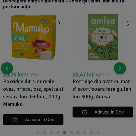
Descoperă ediția superioară – aceleași valori, mai multă
performanță
20,76
lei
23,47
lei
21,62
lei
24,36
lei
Porridge din 5 cereale
Porridge din ovaz cu mar
ovaz, hrisca, orz, spelta si
si scortisoara fara gluten
secara bio, 6+ luni, 200g
bio 300g, Amisa
Mamuko
Adauga In Cos
Adauga In Cos