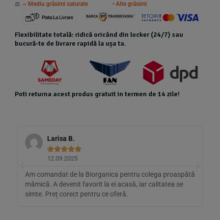
⚖️
~ Mediu grăsimi saturate
• Alte grăsimi
Flexibilitate totală: ridică oricând din locker (24/7) sau
bucură-te de livrare rapidă la ușa ta.
Poti returna acest produs gratuit in termen de 14 zile!
Larisa B.





12.09.2025
pe
Am comandat de la Biorganica pentru colega proaspătă
N
mămică. A devenit favorit la ei acasă, iar calitatea se
î
simte. Preț corect pentru ce oferă.
c