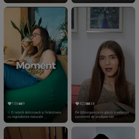
156
9
423
34
✨ O rețetă delicioasă și hrănitoare
Pe @biorganica.ro găsiți o selecție
cu ingrediente naturale ...
excelentă de produse nat...