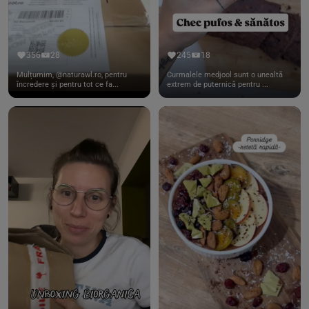
356
28
245
18
Mulțumim, @naturawl.ro, pentru
Curmalele medjool sunt o unealtă
încredere și pentru tot ce fa...
extrem de puternică pentru ...