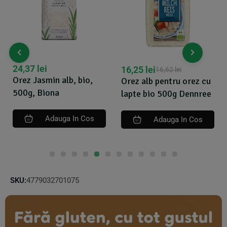
24,37
lei
16,25
lei
16,62
lei
Orez Jasmin alb, bio,
Orez alb pentru orez cu
500g, Biona
lapte bio 500g Dennree
Adauga In Cos
Adauga In Cos
SKU:
4779032701075