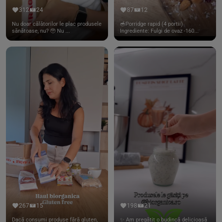
312
24
87
12
Nu doar călătorilor le plac produsele
🥣Porridge rapid (4 portii)
sănătoase, nu? 🥹 Nu ...
Ingrediente: Fulgi de ovaz -160...
267
15
198
21
Dacă consumi produse fără gluten,
✨ Am pregătit o budincă delicioasă