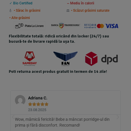
✓ Bio Certified
~ Mediu în calorii
💧
• Sărac în grăsimi
⚖️
• Scăzut grăsimi saturate
• Alte grăsimi
Flexibilitate totală: ridică oricând din locker (24/7) sau
bucură-te de livrare rapidă la ușa ta.
Poti returna acest produs gratuit in termen de 14 zile!
Adriana C.





23.08.2025
sc
Wow, mămică fericită! Bebe a mâncat porridge-ul din
B
mă
prima și fără disconfort. Recomand!
d
A