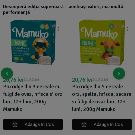
Descoperă ediția superioară – aceleași valori, mai multă
performanță
20,76
lei
20,76
lei
21,62
lei
21,62
lei
Porridge din 3 cereale cu
Porridge din 5 cereale
fulgi de ovaz, hrisca si orz
orz, spelta, hrisca, secara
bio, 12+ luni, 200g
si fulgi de ovaz bio, 12+
Mamuko
luni, 200g Mamuko
Adauga In Cos
Adauga In Cos