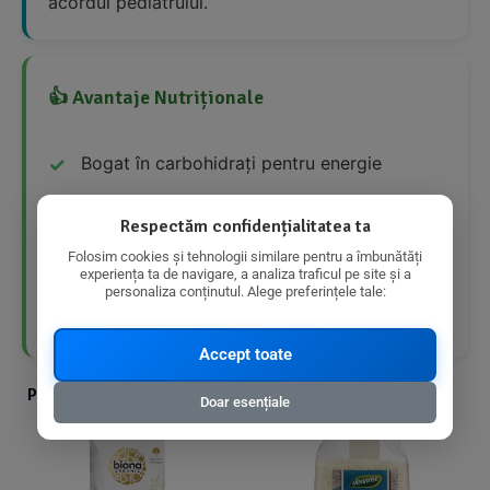
acordul pediatrului.
👍 Avantaje Nutriționale
Bogat în carbohidrați pentru energie
Conținut scăzut de grăsimi
Respectăm confidențialitatea ta
Folosim cookies și tehnologii similare pentru a îmbunătăți
Conținut scăzut de zahăr
experiența ta de navigare, a analiza traficul pe site și a
personaliza conținutul. Alege preferințele tale:
Produs bio
Accept toate
Produse din aceeasi categorie cu produsul ales
Doar esențiale