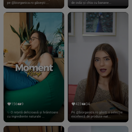
pe @biorganica.ro găsești ...
de ovăz și chia cu banane...
156
9
423
34
✨ O rețetă delicioasă și hrănitoare
Pe @biorganica.ro găsiți o selecție
cu ingrediente naturale ...
excelentă de produse nat...