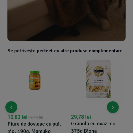
Se potrivește perfect cu alte produse complementare
29,78
lei
10,83
lei
11,44
lei
Granola cu ovaz bio
Piure de dovleac cu pui,
375g Biona
bio, 190g, Mamuko