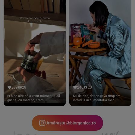
389
28
245
20
Ei bine uite că a venit momentul să
Nu de alta, dar de ceva timp am
gust și eu matcha, eram ...
introdus in alimentatia mea ...
Urmărește @biorganica.ro