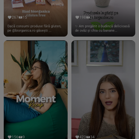
267
15
198
21
Dacă consumi produse fără gluten,
✨ Am pregătit o budincă delicioasă
pe @biorganica.ro găsești ...
de ovăz și chia cu banane...
156
9
423
34