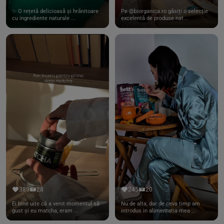
✨ O rețetă delicioasă și hrănitoare
Pe @biorganica.ro găsiți o selecție
cu ingrediente naturale ...
excelentă de produse nat...
389
28
245
20
Ei bine uite că a venit momentul să
Nu de alta, dar de ceva timp am
gust și eu matcha, eram ...
introdus in alimentatia mea ...