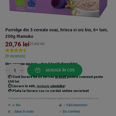
Suplimente Vegetale
(45)
›
👶 Îngrijire Bebe & Copii
Măsline
(14)
(2)
Vitamine & Minerale
(30)
Oțet & Fermentație
›
🧴 Îngrijire Personală
(36)
(411)
Porridge din 3 cereale ovaz, hrisca si orz bio, 6+ luni,
200g Mamuko
Super Alimente
›
🐕 Animale de Companie
(5)
(6)
20,76
lei
21,62
lei
(
9
recenzii)
Rated
8
4.50
›
🏠 Casa & Lifestyle
(340)
out of 5
Stoc aproape epuizat — doar
5
bucăți disponibile!
based on
customer
ADAUGĂ ÎN COȘ
ratings
📦
Cost livrare fix 11 lei
sau
gratuit
pentru comenzi peste
150 lei
⏱️
Livrare în 48h
,
inclusiv
sâmbăta
!
💳
Plata la livrare
sau cu
cardul online securizat
*Produsele foarte grele au costuri de transport suplimentare calculate la checkout și nu
beneficiază de transport gratuit.
🌱
🌿 Bio
🍯
✓ Fără îndulcitori
🧂
↓ Sărac în sodiu
✓ Bio Certified