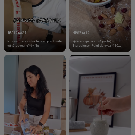
312
24
87
12
Nu doar călătorilor le plac produsele
🥣Porridge rapid (4 portii)
sănătoase, nu? 🥹 Nu ...
Ingrediente: Fulgi de ovaz -160...