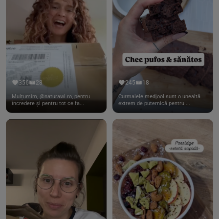
356
28
245
18
Mulțumim, @naturawl.ro, pentru
Curmalele medjool sunt o unealtă
încredere și pentru tot ce fa...
extrem de puternică pentru ...