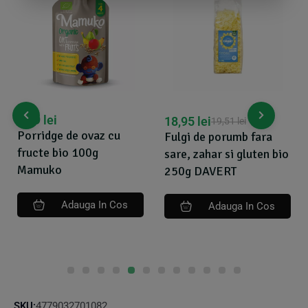
9,89
lei
18,95
lei
19,51
lei
Porridge de ovaz cu
Fulgi de porumb fara
fructe bio 100g
sare, zahar si gluten bio
Mamuko
250g DAVERT
Adauga In Cos
Adauga In Cos
SKU:
4779032701082