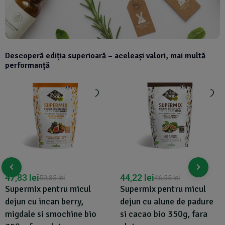
Descoperă ediția superioară – aceleași valori, mai multă
performanță
47,83
lei
44,22
lei
50,35
lei
46,55
lei
Supermix pentru micul
Supermix pentru micul
dejun cu incan berry,
dejun cu alune de padure
migdale si smochine bio
si cacao bio 350g, fara