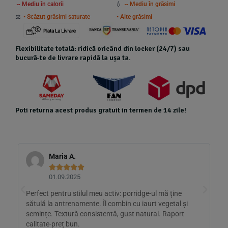
~ Mediu în calorii
💧
~ Mediu în grăsimi
⚖️
• Scăzut grăsimi saturate
• Alte grăsimi
Flexibilitate totală: ridică oricând din locker (24/7) sau
bucură-te de livrare rapidă la ușa ta.
Poti returna acest produs gratuit in termen de 14 zile!
Maria A.





01.09.2025
ă
Perfect pentru stilul meu activ: porridge-ul mă ține
B
sătulă la antrenamente. Îl combin cu iaurt vegetal și
p
semințe. Textură consistentă, gust natural. Raport
a
calitate-preț bun.
o