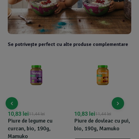
Se potrivește perfect cu alte produse complementare
10,83
lei
10,83
lei
11,44
lei
11,44
lei
Piure de legume cu
Piure de dovleac cu pui,
curcan, bio, 190g,
bio, 190g, Mamuko
Mamuko