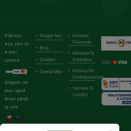
viaț
săn
Despre Noi
Intrebari
Plătești
Frecvente
așa cum îți
Blog
e mai
Returnari &
Contact
Schimburi
comod
Politica De
Contul Meu
Confidentialitate
Alegem cel
Termeni Si
mai rapid
Conditii
drum până
la tine