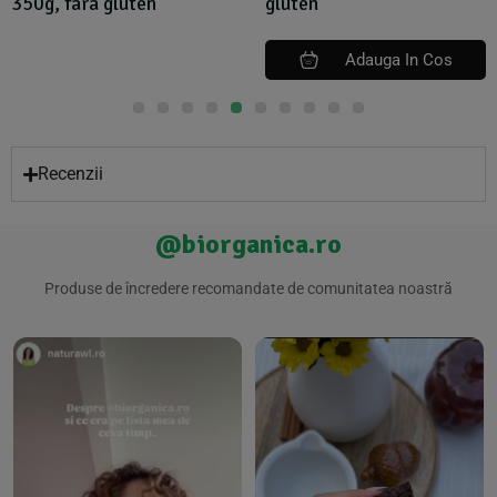
350g, fara gluten
gluten
Adauga In Cos
Recenzii
@biorganica.ro
Produse de încredere recomandate de comunitatea noastră