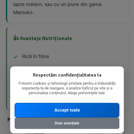
lapte matern, sau cu un piure din gama
Mamuko.
👍 Avantaje Nutriționale
Rică în fibre
Conținut scăzut de zahăr
Respectăm confidențialitatea ta
Conținut scăzut de grăsimi saturate
Folosim cookies și tehnologii similare pentru a îmbunătăți
experiența ta de navigare, a analiza traficul pe site și a
personaliza conținutul. Alege preferințele tale:
Ingrediente bio
Accept toate
Produse din aceeasi categorie cu produsul ales
Doar esențiale