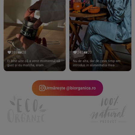
389
28
245
20
Ei bine uite că a venit momentul să
Nu de alta, dar de ceva timp am
gust și eu matcha, eram ...
introdus in alimentatia mea ...
Urmărește @biorganica.ro