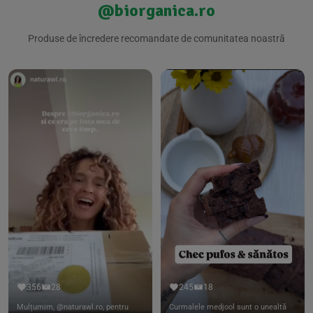
@biorganica.ro
Produse de încredere recomandate de comunitatea noastră
356
28
245
18
Mulțumim, @naturawl.ro, pentru
Curmalele medjool sunt o unealtă