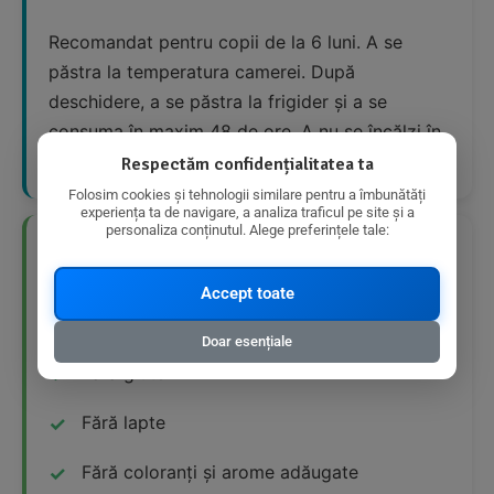
Recomandat pentru copii de la 6 luni. A se
păstra la temperatura camerei. După
deschidere, a se păstra la frigider și a se
consuma în maxim 48 de ore. A nu se încălzi în
cuptorul cu microunde.
Respectăm confidențialitatea ta
Folosim cookies și tehnologii similare pentru a îmbunătăți
experiența ta de navigare, a analiza traficul pe site și a
personaliza conținutul. Alege preferințele tale:
👍 Avantaje Nutriționale
Accept toate
Produs bio
Doar esențiale
Fără gluten
Fără lapte
Fără coloranți și arome adăugate