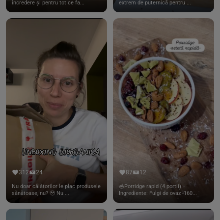
încredere și pentru tot ce fa...
extrem de puternică pentru ...
312
24
87
12
Nu doar călătorilor le plac produsele
🥣Porridge rapid (4 portii)
sănătoase, nu? 🥹 Nu ...
Ingrediente: Fulgi de ovaz -160...