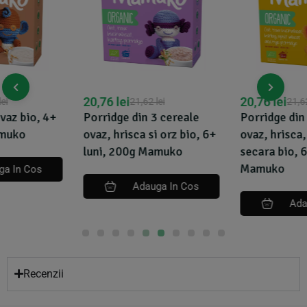
20,76
lei
20,76
lei
21,62
lei
21,62
lei
Porridge din 3 cereale
Porridge din 5 cereale
ovaz, hrisca si orz bio, 6+
ovaz, hrisca, orz, spelta si
luni, 200g Mamuko
secara bio, 6+ luni, 200g
Mamuko
Adauga In Cos
Adauga In Cos
Recenzii