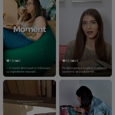
156
9
423
34
✨ O rețetă delicioasă și hrănitoare
Pe @biorganica.ro găsiți o selecție
cu ingrediente naturale ...
excelentă de produse nat...