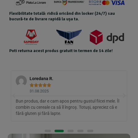
Flexibilitate totală: ridică oricând din locker (24/7) sau
bucură-te de livrare rapidă la ușa ta.
Poti returna acest produs gratuit in termen de 14 zile!
Loredana R.





31.08.2025
Bun produs, dar e cam apos pentru gustul fiicei mele. Îl
A
ă.
combin cu cereale ca să îl îngroș. Totuși, apreciez că e
g
fără gluten și fără lapte.
i