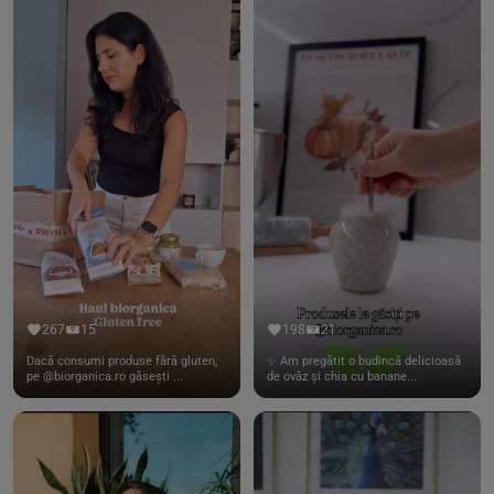
267
15
198
21
Dacă consumi produse fără gluten,
✨ Am pregătit o budincă delicioasă
pe @biorganica.ro găsești ...
de ovăz și chia cu banane...