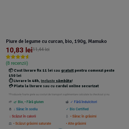
Suplimente Vegetale
(45)
›
👶 Îngrijire Bebe & Copii
Măsline
(14)
(2)
Vitamine & Minerale
(30)
Oțet & Fermentație
›
🧴 Îngrijire Personală
(36)
(411)
Piure de legume cu curcan, bio, 190g, Mamuko
Super Alimente
›
🐕 Animale de Companie
(5)
(6)
10,83
lei
11,44
lei
›
🏠 Casa & Lifestyle
(
8
recenzii)
Rated
6
4.50
(340)
out of 5
📦
Cost livrare fix 11 lei
sau
gratuit
pentru comenzi peste
based on
150 lei
customer
⏱️
Livrare în 48h
,
inclusiv
sâmbăta
!
ratings
💳
Plata la livrare
sau cu
cardul online securizat
*Produsele foarte grele au costuri de transport suplimentare calculate la checkout și nu
beneficiază de transport gratuit.
🌱
🌿 Bio
,
• Fără gluten
🍯
✓ Fără îndulcitori
🧂
↓ Sărac în sodiu
✓ Bio Certified
↓ Scăzut în calorii
💧
• Sărac în grăsimi
⚖️
• Scăzut grăsimi saturate
• Alte grăsimi