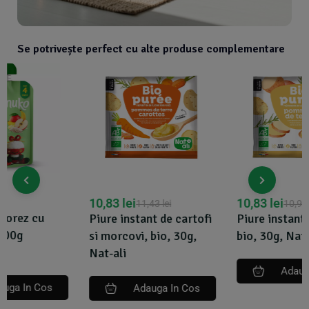
Se potrivește perfect cu alte produse complementare
10,83
lei
10,83
lei
11,43
lei
10,93
lei
Piure instant de cartofi
Piure instant de cartofi,
si morcovi, bio, 30g,
bio, 30g, Nat-ali
Nat-ali
Adauga In Cos
Adauga In Cos