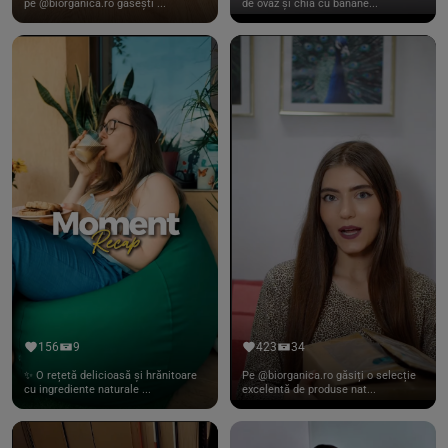
pe @biorganica.ro găsești ...
de ovăz și chia cu banane...
156
9
423
34
✨ O rețetă delicioasă și hrănitoare
Pe @biorganica.ro găsiți o selecție
cu ingrediente naturale ...
excelentă de produse nat...