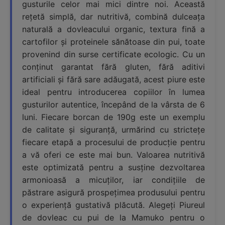
gusturile celor mai mici dintre noi. Această
rețetă simplă, dar nutritivă, combină dulceața
naturală a dovleacului organic, textura fină a
cartofilor și proteinele sănătoase din pui, toate
provenind din surse certificate ecologic. Cu un
conținut garantat fără gluten, fără aditivi
artificiali și fără sare adăugată, acest piure este
ideal pentru introducerea copiilor în lumea
gusturilor autentice, începând de la vârsta de 6
luni. Fiecare borcan de 190g este un exemplu
de calitate și siguranță, urmărind cu strictețe
fiecare etapă a procesului de producție pentru
a vă oferi ce este mai bun. Valoarea nutritivă
este optimizată pentru a susține dezvoltarea
armonioasă a micuților, iar condițiile de
păstrare asigură prospețimea produsului pentru
o experiență gustativă plăcută. Alegeți Piureul
de dovleac cu pui de la Mamuko pentru o