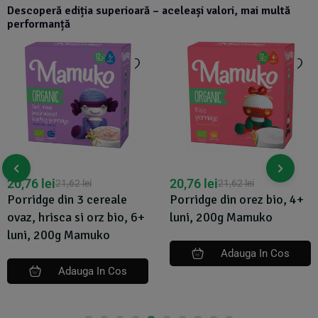
Descoperă ediția superioară – aceleași valori, mai multă
performanță
20,76
lei
20,76
lei
21,62
lei
21,62
lei
Porridge din 3 cereale
Porridge din orez bio, 4+
ovaz, hrisca si orz bio, 6+
luni, 200g Mamuko
luni, 200g Mamuko
Adauga In Cos
Adauga In Cos