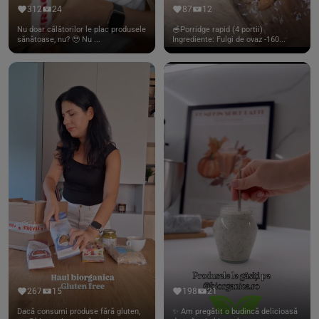
312
24
87
12
Nu doar călătorilor le plac produsele
🥣Porridge rapid (4 portii)
sănătoase, nu? 🥹 Nu ...
Ingrediente: Fulgi de ovaz -160...
267
15
198
21
Dacă consumi produse fără gluten,
✨ Am pregătit o budincă delicioasă