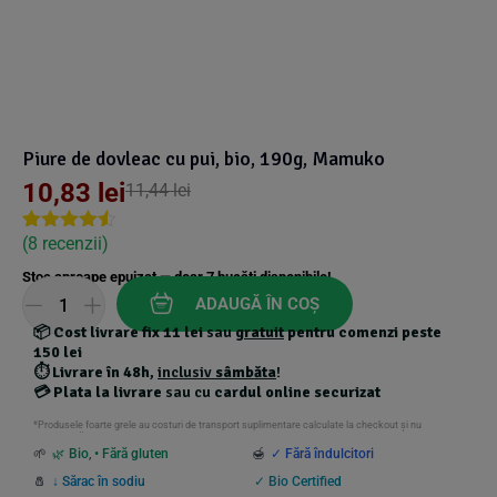
Suplimente Vegetale
(45)
›
👶 Îngrijire Bebe & Copii
Măsline
(14)
(2)
Vitamine & Minerale
(30)
Oțet & Fermentație
›
🧴 Îngrijire Personală
(36)
(411)
Piure de dovleac cu pui, bio, 190g, Mamuko
Super Alimente
›
🐕 Animale de Companie
(5)
(6)
10,83
lei
11,44
lei
›
🏠 Casa & Lifestyle
(
8
recenzii)
Rated
7
4.43
(340)
out of 5
Stoc aproape epuizat — doar
7
bucăți disponibile!
based on
customer
ADAUGĂ ÎN COȘ
ratings
📦
Cost livrare fix 11 lei
sau
gratuit
pentru comenzi peste
150 lei
⏱️
Livrare în 48h
,
inclusiv
sâmbăta
!
💳
Plata la livrare
sau cu
cardul online securizat
*Produsele foarte grele au costuri de transport suplimentare calculate la checkout și nu
beneficiază de transport gratuit.
🌱
🌿 Bio
,
• Fără gluten
🍯
✓ Fără îndulcitori
🧂
↓ Sărac în sodiu
✓ Bio Certified