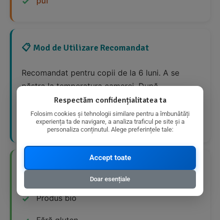
pui
📋 Mod de Utilizare Recomandat
Recomandat pentru copii de la 6 luni. A se
păstra la temperatura camerei. După
deschidere, a se păstra la frigider și a se
Respectăm confidențialitatea ta
consuma în maxim 48 de ore. A nu se încălzi în
Folosim cookies și tehnologii similare pentru a îmbunătăți
experiența ta de navigare, a analiza traficul pe site și a
cuptorul cu microunde.
personaliza conținutul. Alege preferințele tale:
Accept toate
👍 Avantaje Nutriționale
Doar esențiale
Produs bio