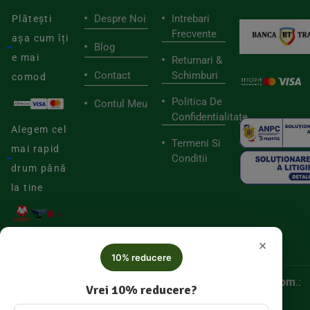
Despre Noi
Intrebari
Plătești
Frecvente
așa cum îți
Blog
e mai
Returnari &
Contact
Schimburi
comod
Politica De
Contul Meu
Confidentialitate
Alegem cel
Termeni Si
mai rapid
Conditii
drum până
la tine
×
10% reducere
© 2025
Biorganica RETAIL SRL,
CUI:
52060536, Reg. Com
.:
Vrei 10% reducere?
J/2025/046877005