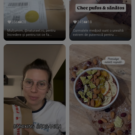
356
28
245
18
Mulțumim, @naturawl.ro, pentru
Curmalele medjool sunt o unealtă
încredere și pentru tot ce fa...
extrem de puternică pentru ...