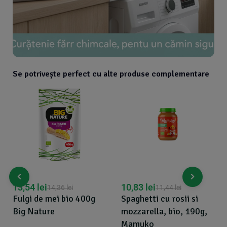
Se potrivește perfect cu alte produse complementare
13,54
lei
10,83
lei
14,36
lei
11,44
lei
Fulgi de mei bio 400g
Spaghetti cu rosii si
Big Nature
mozzarella, bio, 190g,
Mamuko