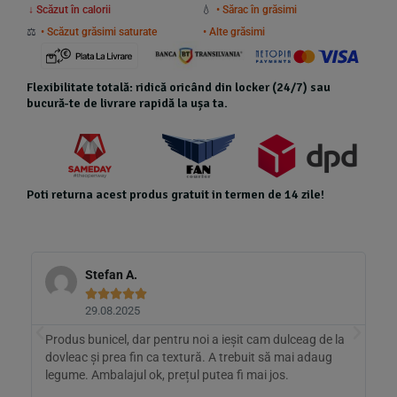
↓ Scăzut în calorii
💧
• Sărac în grăsimi
⚖️
• Scăzut grăsimi saturate
• Alte grăsimi
Flexibilitate totală: ridică oricând din locker (24/7) sau
bucură-te de livrare rapidă la ușa ta.
Poti returna acest produs gratuit in termen de 14 zile!
Stefan A.





29.08.2025
Produs bunicel, dar pentru noi a ieșit cam dulceag de la
C
dovleac și prea fin ca textură. A trebuit să mai adaug
p
t
legume. Ambalajul ok, prețul putea fi mai jos.
l