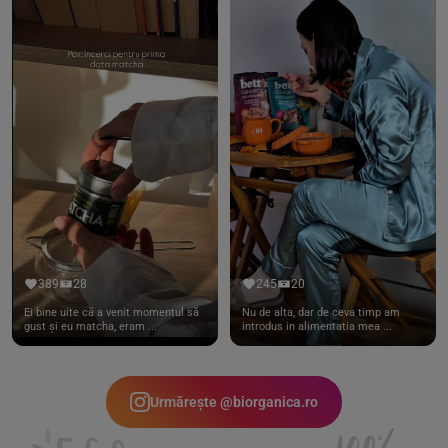
389
28
245
20
Ei bine uite că a venit momentul să
Nu de alta, dar de ceva timp am
gust și eu matcha, eram ...
introdus in alimentatia mea ...
Urmărește @biorganica.ro