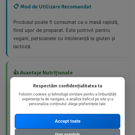
📋 Mod de Utilizare Recomandat
Produsul poate fi consumat ca o masă rapidă,
fiind ușor de preparat. Este potrivit pentru
vegani, persoanele cu intoleranță la gluten și
lactoză.
👍 Avantaje Nutriționale
Respectăm confidențialitatea ta
Produs organic, fără OMG și fără
Folosim cookies și tehnologii similare pentru a îmbunătăți
tratamente de ionizare.
experiența ta de navigare, a analiza traficul pe site și a
personaliza conținutul. Alege preferințele tale:
Conține ingrediente naturale și sănătoase.
Accept toate
Este un produs cu conținut scăzut de
grăsimi și zaharuri.
Doar esențiale