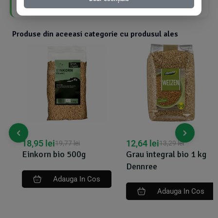
Produse din aceeasi categorie cu produsul ales
18,95
lei
12,64
lei
19,77
lei
13,29
lei
Einkorn bio 500g
Grau integral bio 1 kg
Dennree
Adauga In Cos
Adauga In Cos