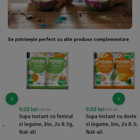
Se potrivește perfect cu alte produse complementare
9,03
lei
9,03
lei
9,50
lei
9,59
lei
Supa instant cu fenicul
Supa instant cu dovleac
si legume, bio, 2x 8.5g,
si legume, bio, 2x 8.5g,
Nat-ali
Nat-ali