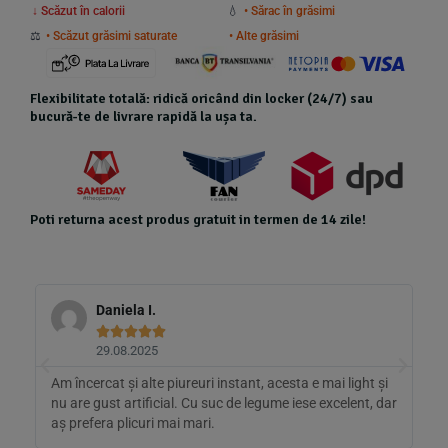
↓ Scăzut în calorii
💧
• Sărac în grăsimi
⚖️
• Scăzut grăsimi saturate
• Alte grăsimi
Flexibilitate totală: ridică oricând din locker (24/7) sau
bucură-te de livrare rapidă la ușa ta.
Poti returna acest produs gratuit in termen de 14 zile!
daniela P.





23.08.2025
i light și
Bun, dar porția de 30 g e cam mică pentru un adult
celent, dar
flămând. Gust plăcut, însă aș vrea mai multă aromă de
morcov.