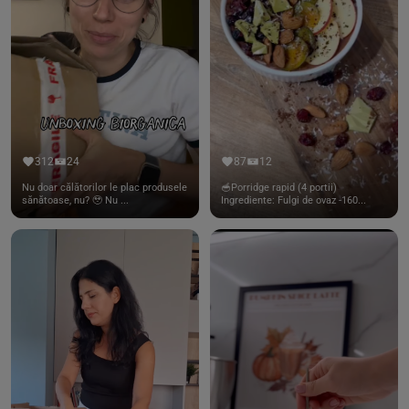
312
24
87
12
Nu doar călătorilor le plac produsele
🥣Porridge rapid (4 portii)
sănătoase, nu? 🥹 Nu ...
Ingrediente: Fulgi de ovaz -160...