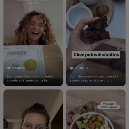
356
28
245
18
Mulțumim, @naturawl.ro, pentru
Curmalele medjool sunt o unealtă
încredere și pentru tot ce fa...
extrem de puternică pentru ...