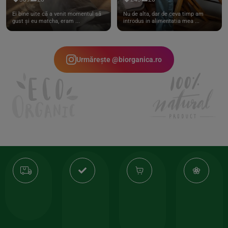
Ei bine uite că a venit momentul să
Nu de alta, dar de ceva timp am
gust și eu matcha, eram ...
introdus in alimentatia mea ...
Urmărește @biorganica.ro
Transport
Produse
-35%
10
gratuit
de
la
Or
calitate
prima
valoarea
Cert
comanda
minima
și
Lucrăm
150lei
ate
doar
Foloseste
sele
cu
codul