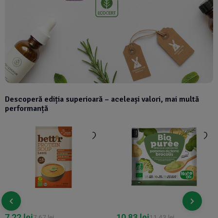
Descoperă ediția superioară – aceleași valori, mai multă
performanță
7,22
lei
10,83
lei
7,67
lei
11,43
lei