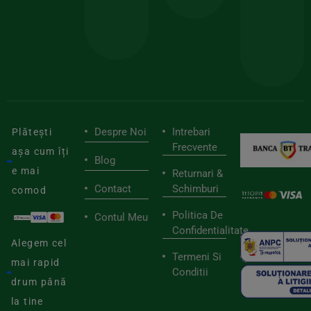
pen
cei
BIOSTART
stilu
mai
tău
buni
de
furnizori
viaț
săn
Despre Noi
Intrebari
Plătești
Frecvente
așa cum îți
Blog
e mai
Returnari &
Contact
Schimburi
comod
Politica De
Contul Meu
Confidentialitate
Alegem cel
Termeni Si
mai rapid
Conditii
drum până
la tine