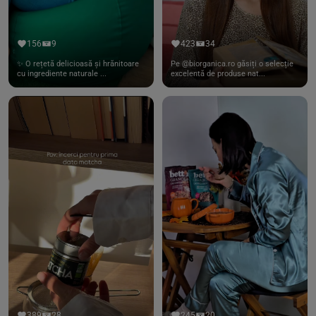
156
9
423
34
✨ O rețetă delicioasă și hrănitoare
Pe @biorganica.ro găsiți o selecție
cu ingrediente naturale ...
excelentă de produse nat...
389
28
245
20