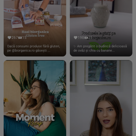
267
15
198
21
Dacă consumi produse fără gluten,
✨ Am pregătit o budincă delicioasă
pe @biorganica.ro găsești ...
de ovăz și chia cu banane...