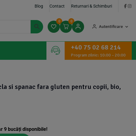
Blog
Contact
Returnari & Schimburi
0
0
Autentificare
+40 75 02 68 214
Program zilnic: 10:00 – 20:00
la si spanac fara gluten pentru copii, bio,
ar
9
bucăți disponibile!