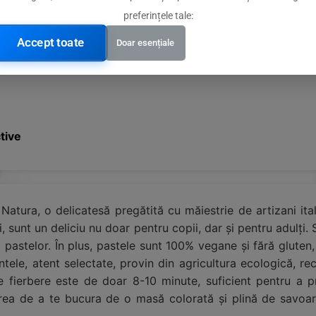
preferințele tale:
Accept toate
Doar esențiale
tive
atura, o delicatesă pregătită cu măiestrie de artizani ital
unt un deliciu nu doar pentru copii, dar și pentru adulți. Sa
a pastelor. În plus, pastele sunt 100% vegane și fără gluten, 
entele, atent selectate, provin din agricultura ecologică,
 fierbere este de doar 8-10 minute, suficient pentru a pr
ăcerea de a te bucura de o masă colorată și plină de savoa