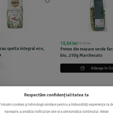
15,34
lei
15,70
lei
rau spelta integral eco,
Penne din mazare verde far
a
bio, 250g Marchesato
Adauga In C
Respectăm confidențialitatea ta
Folosim cookies și tehnologii similare pentru a îmbunătăți experiența ta d
dus
navigare, a analiza traficul pe site și a personaliza conținutul. Alege