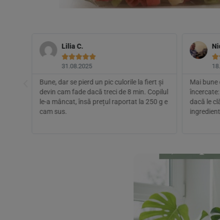
Lilia C.
Ni






31.08.2025
18
re
Bune, dar se pierd un pic culorile la fiert și
Mai bune 
nt cu
devin cam fade dacă treci de 8 min. Copilul
încercate:
rbo și
le-a mâncat, însă prețul raportat la 250 g e
dacă le cl
voi
cam sus.
ingredient