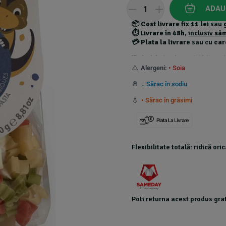
customer
ADAU
ratings
📦
Cost livrare fix 11 lei
sau
⏱️
Livrare în 48h
,
inclusiv
sâ
💳
Plata la livrare
sau cu
car
*Produsele foarte grele au costuri de transport
⚠️
Alergeni:
• Soia
🧂
↓ Sărac în sodiu
💧
• Sărac în grăsimi
Flexibilitate totală: ridică or
Poti returna acest produs grat