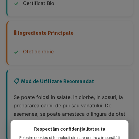
Certificat Bio
🧪 Ingrediente Principale
Otet de rodie
📋 Mod de Utilizare Recomandat
Se poate folosi in salate, in ciorbe, in sosuri, la
prepararea carnii de pui sau vanatului. De
asemenea, se poate amesteca o lingura de otet
intr-o cana cu apa pentru o bautura racoritoare
Respectăm confidențialitatea ta
sanatoasa.
Folosim cookies și tehnologii similare pentru a îmbunătăți