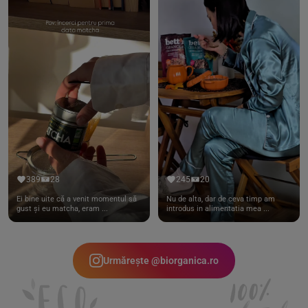
389
28
245
20
Ei bine uite că a venit momentul să
Nu de alta, dar de ceva timp am
gust și eu matcha, eram ...
introdus in alimentatia mea ...
Urmărește @biorganica.ro