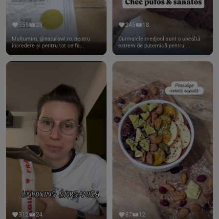
356
28
245
18
Mulțumim, @naturawl.ro, pentru
Curmalele medjool sunt o unealtă
încredere și pentru tot ce fa...
extrem de puternică pentru ...
312
24
87
12