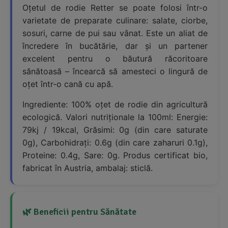
Oțetul de rodie Retter se poate folosi într-o
varietate de preparate culinare: salate, ciorbe,
sosuri, carne de pui sau vânat. Este un aliat de
încredere în bucătărie, dar și un partener
excelent pentru o băutură răcoritoare
sănătoasă – încearcă să amesteci o lingură de
oțet într-o cană cu apă.
Ingrediente: 100% oțet de rodie din agricultură
ecologică. Valori nutriționale la 100ml: Energie:
79kj / 19kcal, Grăsimi: 0g (din care saturate
0g), Carbohidrați: 0.6g (din care zaharuri 0.1g),
Proteine: 0.4g, Sare: 0g. Produs certificat bio,
fabricat în Austria, ambalaj: sticlă.
🌿 Beneficii pentru Sănătate