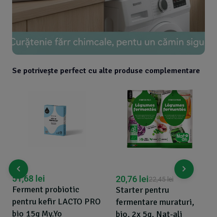
Se potrivește perfect cu alte produse complementare
51,68
lei
20,76
lei
22,45
lei
Ferment probiotic
Starter pentru
pentru kefir LACTO PRO
fermentare muraturi,
bio 15g My.Yo
bio, 2x 5g, Nat-ali