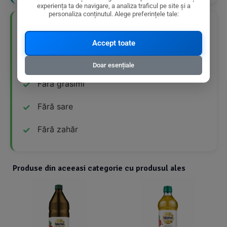
experiența ta de navigare, a analiza traficul pe site și a
personaliza conținutul. Alege preferințele tale:
👍 Avantaje Nutriționale
Accept toate
Produs bio
Doar esențiale
Fără grăsimi
Fără sare
Fără zahăr
Produse din aceeasi categorie cu produsul ales