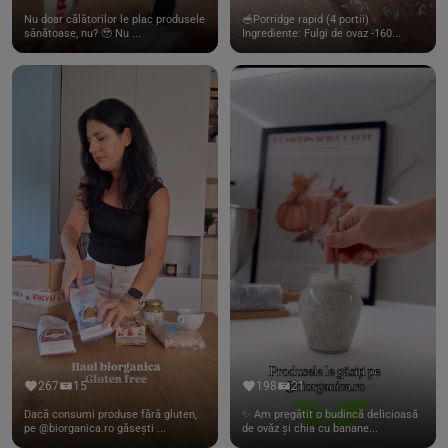
Nu doar călătorilor le plac produsele
🥣Porridge rapid (4 portii)
sănătoase, nu? 🥹 Nu ...
Ingrediente: Fulgi de ovaz -160...
267
15
198
21
Dacă consumi produse fără gluten,
✨ Am pregătit o budincă delicioasă
pe @biorganica.ro găsești ...
de ovăz și chia cu banane...