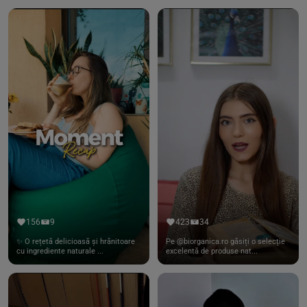
156
9
423
34
✨ O rețetă delicioasă și hrănitoare
Pe @biorganica.ro găsiți o selecție
cu ingrediente naturale ...
excelentă de produse nat...