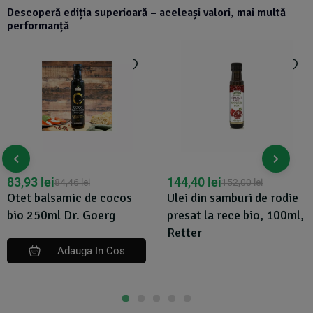
Descoperă ediția superioară – aceleași valori, mai multă
performanță
83,93
lei
144,40
lei
84,46
lei
152,00
lei
Otet balsamic de cocos
Ulei din samburi de rodie
bio 250ml Dr. Goerg
presat la rece bio, 100ml,
Retter
Adauga In Cos