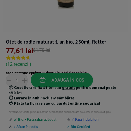
Suplimente Vegetale
(45)
›
👶 Îngrijire Bebe & Copii
Măsline
(14)
(2)
Vitamine & Minerale
(30)
Oțet & Fermentație
›
🧴 Îngrijire Personală
(36)
(411)
Otet de rodie maturat 1 an bio, 250ml, Retter
Super Alimente
›
🐕 Animale de Companie
(5)
(6)
77,61
lei
81,70
lei
›
🏠 Casa & Lifestyle
(
12
recenzii)
Rated
11
4.55
(340)
out of 5
Stoc aproape epuizat — doar
5
bucăți disponibile!
based on
customer
ADAUGĂ ÎN COȘ
ratings
📦
Cost livrare fix 11 lei
sau
gratuit
pentru comenzi peste
150 lei
⏱️
Livrare în 48h
,
inclusiv
sâmbăta
!
💳
Plata la livrare
sau cu
cardul online securizat
*Produsele foarte grele au costuri de transport suplimentare calculate la checkout și nu
beneficiază de transport gratuit.
🌱
🌿 Bio
,
• Fără zahăr adăugat
🍯
✓ Fără îndulcitori
🧂
↓ Sărac în sodiu
✓ Bio Certified