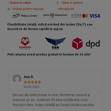
↓ Scăzut în calorii
💧
• Sărac în grăsimi
⚖️
• Scăzut grăsimi saturate
• Alte grăsimi
Flexibilitate totală: ridică oricând din locker (24/7) sau
bucură-te de livrare rapidă la ușa ta.
Poti returna acest produs gratuit in termen de 14 zile!
a R.
Violeta D.









.09.2025
02.09.2025
 rodie presat la rece, fermentat natural și
Wow, ce aromă! După
 an. Aciditate 5% bine echilibrată, note
minerală cu gheață 
are. Pulpa vizibilă pe fundul sticlei e un plus.
măsline, salatele ie