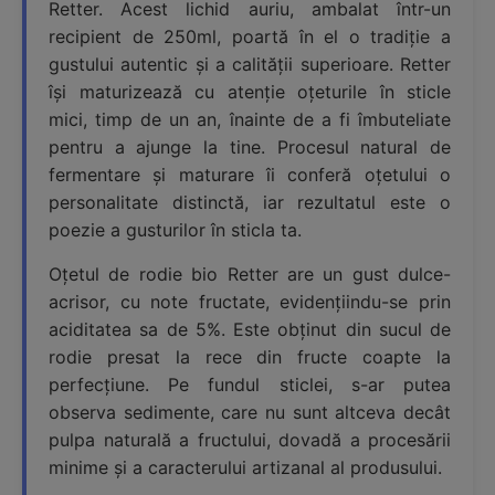
Retter. Acest lichid auriu, ambalat într-un
recipient de 250ml, poartă în el o tradiție a
gustului autentic și a calității superioare. Retter
își maturizează cu atenție oțeturile în sticle
mici, timp de un an, înainte de a fi îmbuteliate
pentru a ajunge la tine. Procesul natural de
fermentare și maturare îi conferă oțetului o
personalitate distinctă, iar rezultatul este o
poezie a gusturilor în sticla ta.
Oțetul de rodie bio Retter are un gust dulce-
acrisor, cu note fructate, evidențiindu-se prin
aciditatea sa de 5%. Este obținut din sucul de
rodie presat la rece din fructe coapte la
perfecțiune. Pe fundul sticlei, s-ar putea
observa sedimente, care nu sunt altceva decât
pulpa naturală a fructului, dovadă a procesării
minime și a caracterului artizanal al produsului.