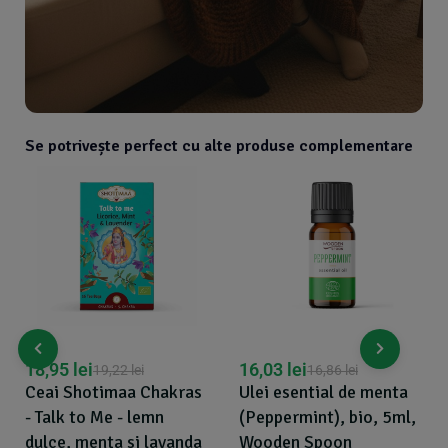
Se potrivește perfect cu alte produse complementare
18,95
lei
16,03
lei
19,22
lei
16,86
lei
Ceai Shotimaa Chakras
Ulei esential de menta
- Talk to Me - lemn
(Peppermint), bio, 5ml,
dulce, menta si lavanda
Wooden Spoon