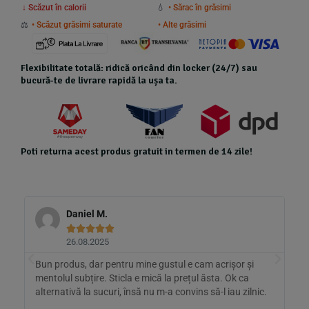
↓ Scăzut în calorii
💧
• Sărac în grăsimi
⚖️
• Scăzut grăsimi saturate
• Alte grăsimi
Flexibilitate totală: ridică oricând din locker (24/7) sau
bucură-te de livrare rapidă la ușa ta.
Poti returna acest produs gratuit in termen de 14 zile!
Daniel M.





26.08.2025
.
Bun produs, dar pentru mine gustul e cam acrișor și
Î
nu
mentolul subțire. Sticla e mică la prețul ăsta. Ok ca
g
alternativă la sucuri, însă nu m-a convins să-l iau zilnic.
r
a