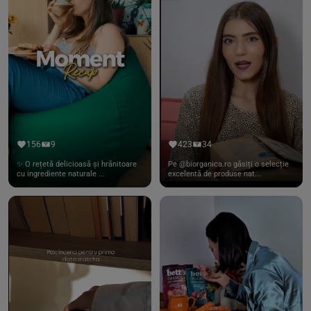
156
9
423
34
✨ O rețetă delicioasă și hrănitoare
Pe @biorganica.ro găsiți o selecție
cu ingrediente naturale ...
excelentă de produse nat...