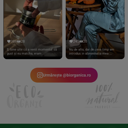
389
28
245
20
Ei bine uite că a venit momentul să
Nu de alta, dar de ceva timp am
gust și eu matcha, eram ...
introdus in alimentatia mea ...
Urmărește @biorganica.ro