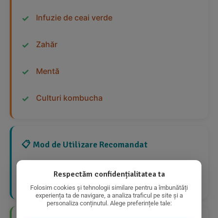
Infuzie de ceai verde
Zahăr
Mentă
Culturi kombucha
📋 Mod de Utilizare Recomandat
Se poate consuma ca atare, în orice moment al
Respectăm confidențialitatea ta
zilei. A se păstra la frigider după deschidere.
Folosim cookies și tehnologii similare pentru a îmbunătăți
experiența ta de navigare, a analiza traficul pe site și a
personaliza conținutul. Alege preferințele tale: