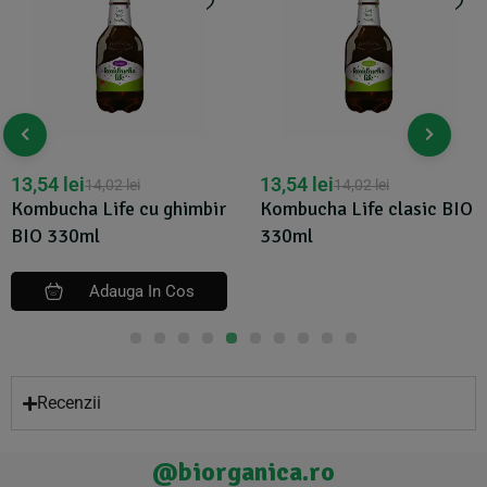
13,54
lei
13,54
lei
14,02
lei
14,02
lei
Kombucha Life cu ghimbir
Kombucha Life clasic BIO
BIO 330ml
330ml
Adauga In Cos
Recenzii
@biorganica.ro