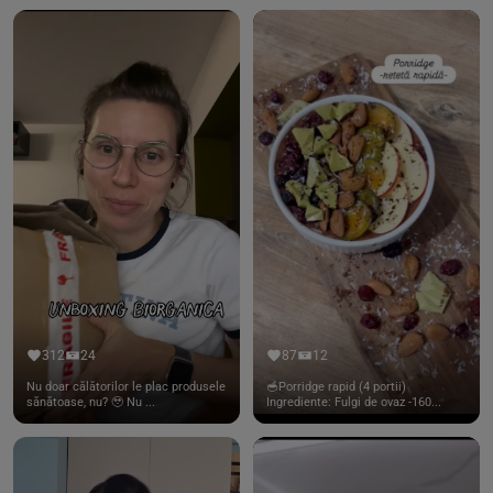
312
24
87
12
Nu doar călătorilor le plac produsele
🥣Porridge rapid (4 portii)
sănătoase, nu? 🥹 Nu ...
Ingrediente: Fulgi de ovaz -160...