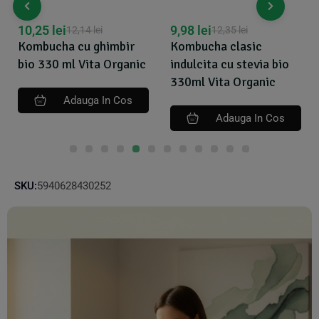
10,25
lei
9,98
lei
12,14
lei
12,35
lei
Kombucha cu ghimbir
Kombucha clasic
bio 330 ml Vita Organic
indulcita cu stevia bio
330ml Vita Organic
Adauga In Cos
Adauga In Cos
SKU:
5940628430252