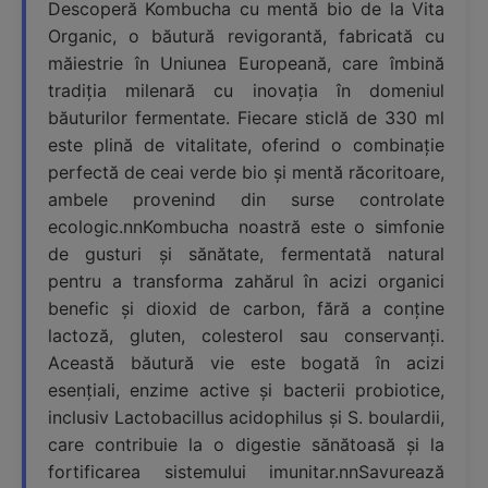
Descoperă Kombucha cu mentă bio de la Vita
Organic, o băutură revigorantă, fabricată cu
măiestrie în Uniunea Europeană, care îmbină
tradiția milenară cu inovația în domeniul
băuturilor fermentate. Fiecare sticlă de 330 ml
este plină de vitalitate, oferind o combinație
perfectă de ceai verde bio și mentă răcoritoare,
ambele provenind din surse controlate
ecologic.nnKombucha noastră este o simfonie
de gusturi și sănătate, fermentată natural
pentru a transforma zahărul în acizi organici
benefic și dioxid de carbon, fără a conține
lactoză, gluten, colesterol sau conservanți.
Această băutură vie este bogată în acizi
esențiali, enzime active și bacterii probiotice,
inclusiv Lactobacillus acidophilus și S. boulardii,
care contribuie la o digestie sănătoasă și la
fortificarea sistemului imunitar.nnSavurează