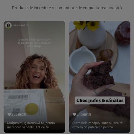
Produse de încredere recomandate de comunitatea noastră
356
28
245
18
Mulțumim, @naturawl.ro, pentru
Curmalele medjool sunt o unealtă
încredere și pentru tot ce fa...
extrem de puternică pentru ...