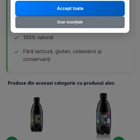
👍 Avantaje Nutriționale
Accept toate
Doar esențiale
Bogat în probiotice și acizi esențiali
100% natural
Fără lactoză, gluten, colesterol și
conservanți
Produse din aceeasi categorie cu produsul ales