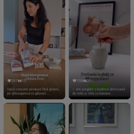
267
15
198
21
Dacă consumi produse fără gluten,
✨ Am pregătit o budincă delicioasă
pe @biorganica.ro găsești ...
de ovăz și chia cu banane...