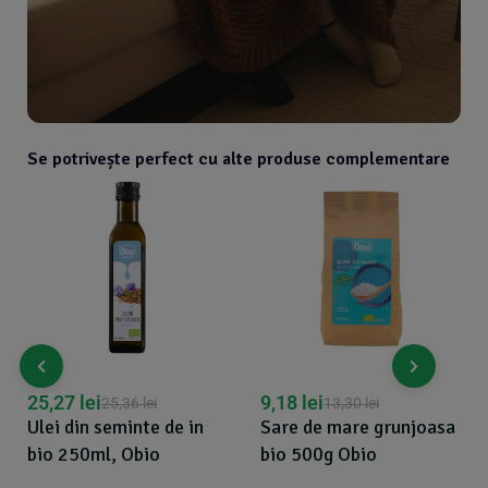
Se potrivește perfect cu alte produse complementare
9,18
lei
35,20
lei
13,30
lei
37,05
lei
Sare de mare grunjoasa
Proteina din orez pudra
bio 500g Obio
premium bio, 250g -
Obio