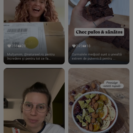
356
28
245
18
Mulțumim, @naturawl.ro, pentru
Curmalele medjool sunt o unealtă
încredere și pentru tot ce fa...
extrem de puternică pentru ...