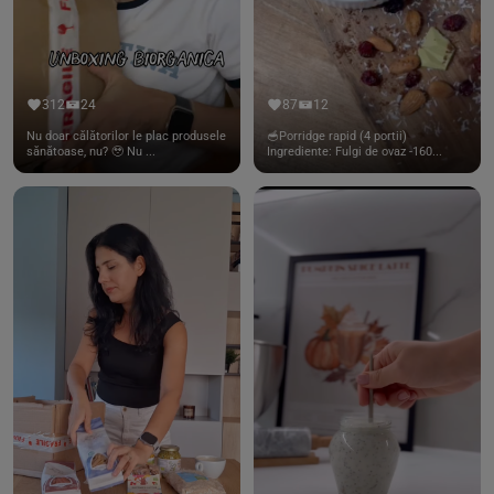
312
24
87
12
Nu doar călătorilor le plac produsele
🥣Porridge rapid (4 portii)
sănătoase, nu? 🥹 Nu ...
Ingrediente: Fulgi de ovaz -160...