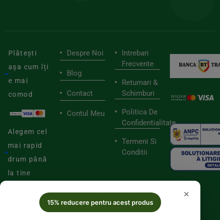
săn
Despre Noi
Intrebari
Plătești
Frecvente
așa cum îți
Blog
e mai
Returnari &
Contact
Schimburi
comod
Politica De
Contul Meu
Confidentialitate
Alegem cel
Termeni Si
mai rapid
Conditii
drum până
la tine
×
15% reducere pentru acest produs