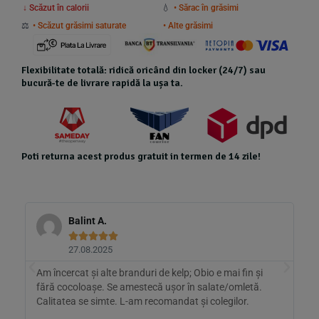
↓ Scăzut în calorii
💧
• Sărac în grăsimi
⚖️
• Scăzut grăsimi saturate
• Alte grăsimi
Flexibilitate totală: ridică oricând din locker (24/7) sau
bucură-te de livrare rapidă la ușa ta.
Poti returna acest produs gratuit in termen de 14 zile!
Balint A.





27.08.2025
Am încercat și alte branduri de kelp; Obio e mai fin și
Î
fără cocoloașe. Se amestecă ușor în salate/omletă.
s
Calitatea se simte. L-am recomandat și colegilor.
r