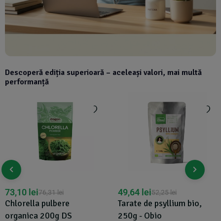
Descoperă ediția superioară – aceleași valori, mai multă
performanță
52,96
lei
49,64
lei
52,25
lei
Orz verde pulbere bio,
Tarate de psyllium bio,
250g - Obio
250g - Obio