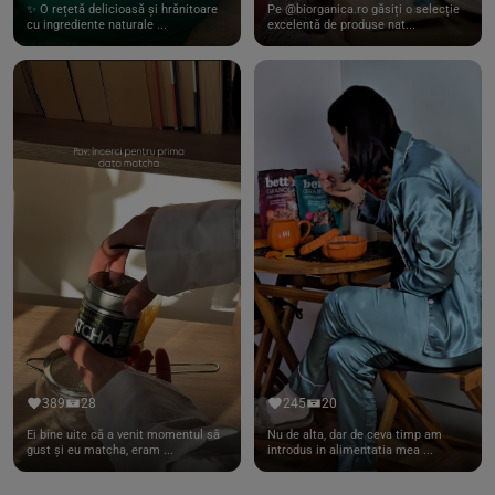
✨ O rețetă delicioasă și hrănitoare
Pe @biorganica.ro găsiți o selecție
cu ingrediente naturale ...
excelentă de produse nat...
389
28
245
20
Ei bine uite că a venit momentul să
Nu de alta, dar de ceva timp am
gust și eu matcha, eram ...
introdus in alimentatia mea ...