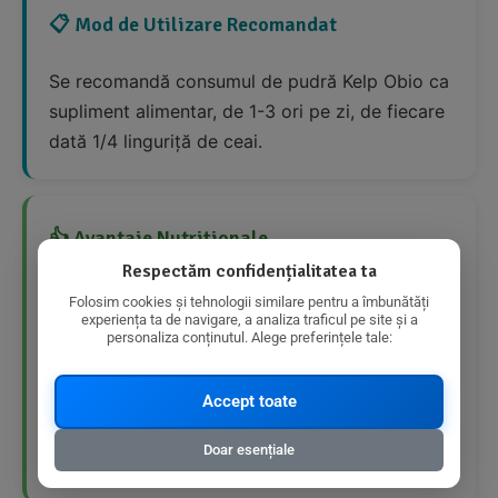
📋 Mod de Utilizare Recomandat
Se recomandă consumul de pudră Kelp Obio ca
supliment alimentar, de 1-3 ori pe zi, de fiecare
dată 1/4 linguriță de ceai.
👍 Avantaje Nutriționale
Respectăm confidențialitatea ta
Folosim cookies și tehnologii similare pentru a îmbunătăți
Rică în fibre
experiența ta de navigare, a analiza traficul pe site și a
personaliza conținutul. Alege preferințele tale:
Conține minerale esențiale
Accept toate
Scăzută în grăsimi saturate
Doar esențiale
Produs organic