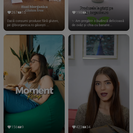
267
15
198
21
Dacă consumi produse fără gluten,
✨ Am pregătit o budincă delicioasă
pe @biorganica.ro găsești ...
de ovăz și chia cu banane...
156
9
423
34