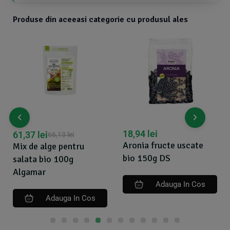
Produse din aceeasi categorie cu produsul ales
18,94
lei
37,00
lei
38,47
lei
Aronia fructe uscate
Mix de alge pentru
bio 150g DS
salata bio 50g Algamar
Adauga In Cos
Adauga In Cos