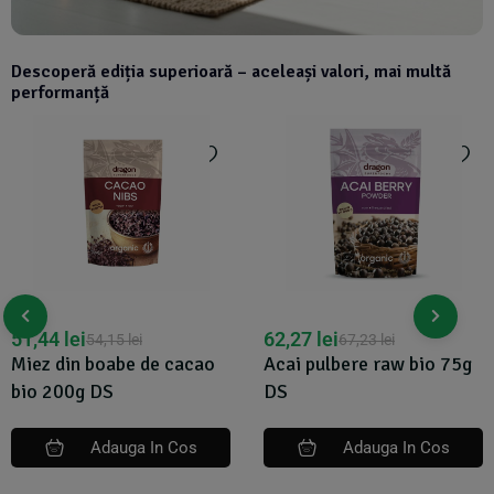
Descoperă ediția superioară – aceleași valori, mai multă
performanță
51,44
lei
62,27
lei
54,15
lei
67,23
lei
Miez din boabe de cacao
Acai pulbere raw bio 75g
bio 200g DS
DS
Adauga In Cos
Adauga In Cos