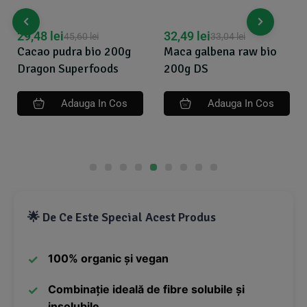
29,48
lei
32,49
lei
45,60
lei
33,04
lei
Cacao pudra bio 200g
Maca galbena raw bio
Dragon Superfoods
200g DS
Adauga In Cos
Adauga In Cos
🌟 De Ce Este Special Acest Produs
100% organic și vegan
Combinație ideală de fibre solubile și
insolubile