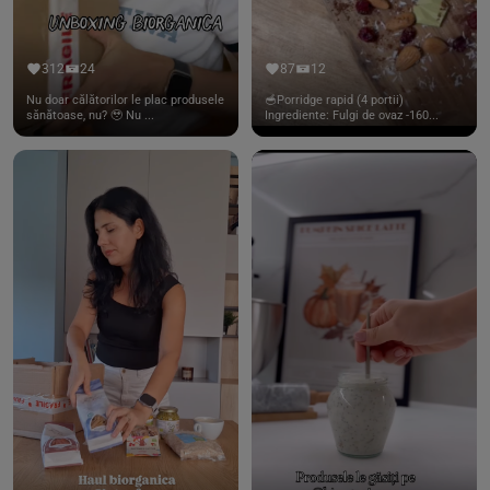
312
24
87
12
Nu doar călătorilor le plac produsele
🥣Porridge rapid (4 portii)
sănătoase, nu? 🥹 Nu ...
Ingrediente: Fulgi de ovaz -160...