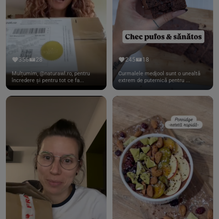
356
28
245
18
Mulțumim, @naturawl.ro, pentru
Curmalele medjool sunt o unealtă
încredere și pentru tot ce fa...
extrem de puternică pentru ...