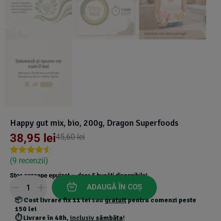
Happy gut mix, bio, 200g, Dragon Superfoods
38,95
lei
45,60
lei
(
9
recenzii)
Rated
9
4.44
out of 5
Stoc aproape epuizat — doar
5
bucăți disponibile!
based on
customer
ADAUGĂ ÎN COȘ
ratings
📦
Cost livrare fix 11 lei
sau
gratuit
pentru comenzi peste
150 lei
⏱️
Livrare în 48h
,
inclusiv
sâmbăta
!