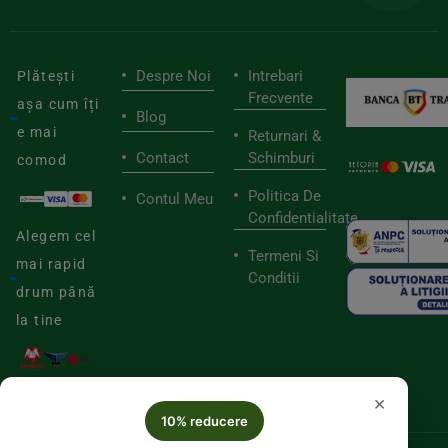
Despre Noi
Intrebari
Plătești
Frecvente
așa cum îți
Blog
e mai
Returnari &
Contact
Schimburi
comod
Politica De
Contul Meu
Confidentialitate
Alegem cel
Termeni Si
mai rapid
Conditii
drum până
la tine
×
10% reducere