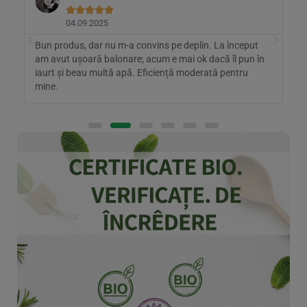





04.09.2025
Bun produs, dar nu m-a convins pe deplin. La început
C
s-
am avut ușoară balonare; acum e mai ok dacă îl pun în
g
iaurt și beau multă apă. Eficiență moderată pentru
s
mine.
p