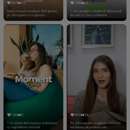
267
15
198
21
Dacă consumi produse fără gluten,
✨ Am pregătit o budincă delicioasă
pe @biorganica.ro găsești ...
de ovăz și chia cu banane...
156
9
423
34
✨ O rețetă delicioasă și hrănitoare
Pe @biorganica.ro găsiți o selecție
cu ingrediente naturale ...
excelentă de produse nat...