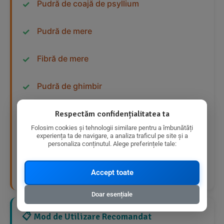
Pudră de coajă de psyllium
Pudră de mere
Fibră de mere
Pudră de ghimbir
Pudră de piper negru
Respectăm confidențialitatea ta
Folosim cookies și tehnologii similare pentru a îmbunătăți
experiența ta de navigare, a analiza traficul pe site și a
Pudră de turmeric
personaliza conținutul. Alege preferințele tale:
Pudră de chimen
Accept toate
Doar esențiale
📋 Mod de Utilizare Recomandat