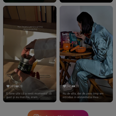
389
28
245
20
Ei bine uite că a venit momentul să
Nu de alta, dar de ceva timp am
gust și eu matcha, eram ...
introdus in alimentatia mea ...