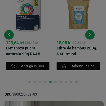
123,64
lei
18,05
lei
130,15
lei
19,24
lei
D-manoza pudra
Fibre de bambus 200g,
naturala 90g RAAB
Naturmind
Adauga In Cos
Adauga In Cos
SKU:
3800233782783