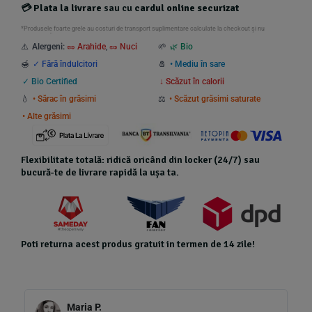
💳
Plata la livrare
sau cu
cardul online securizat
*Produsele foarte grele au costuri de transport suplimentare calculate la checkout și nu
beneficiază de transport gratuit.
⚠️
Alergeni:
🥜 Arahide
,
🥜 Nuci
🌱
🌿 Bio
🍯
✓ Fără îndulcitori
🧂
• Mediu în sare
✓ Bio Certified
↓ Scăzut în calorii
💧
• Sărac în grăsimi
⚖️
• Scăzut grăsimi saturate
• Alte grăsimi
Flexibilitate totală: ridică oricând din locker (24/7) sau
bucură-te de livrare rapidă la ușa ta.
Poti returna acest produs gratuit in termen de 14 zile!
Maria P.