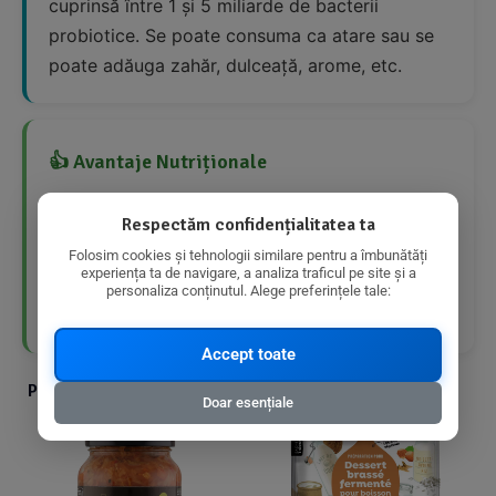
cuprinsă între 1 și 5 miliarde de bacterii
probiotice. Se poate consuma ca atare sau se
poate adăuga zahăr, dulceață, arome, etc.
👍 Avantaje Nutriționale
Respectăm confidențialitatea ta
Conține bacterii probiotice benefice pentru
sănătatea intestinală
Folosim cookies și tehnologii similare pentru a îmbunătăți
experiența ta de navigare, a analiza traficul pe site și a
personaliza conținutul. Alege preferințele tale:
Produs bio, fără aditivi artificiali
Accept toate
Produse din aceeasi categorie cu produsul ales
Doar esențiale