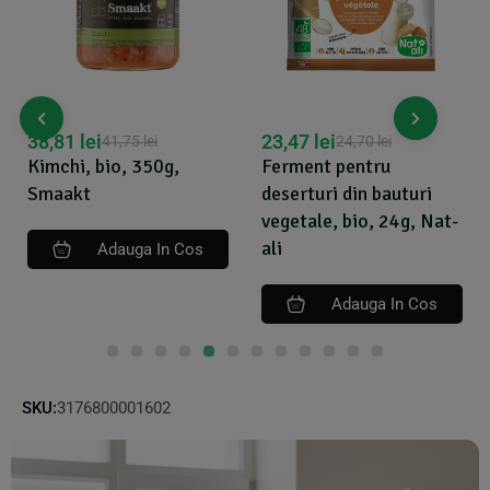
38,81
lei
23,47
lei
41,75
lei
24,70
lei
Kimchi, bio, 350g,
Ferment pentru
Smaakt
deserturi din bauturi
vegetale, bio, 24g, Nat-
ali
Adauga In Cos
Adauga In Cos
SKU:
3176800001602