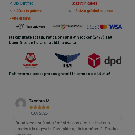
✓ Bio Certified
↓ Scăzut în calorii
💧
• Sărac în grăsimi
⚖️
• Scăzut grăsimi saturate
• Alte grăsimi
Flexibilitate totală: ridică oricând din locker (24/7) sau
bucură-te de livrare rapidă la ușa ta.
Poti returna acest produs gratuit in termen de 14 zile!
Teodora M.





16.09.2025
După vreo două săptămâni de consum zilnic simt o
B
e,
ușurință la digestie. Gust plăcut, fără amăreală. Produs
d
bio corect.
R