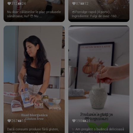
312
24
87
12
Nu doar călătorilor le plac produsele
🥣Porridge rapid (4 portii)
sănătoase, nu? 🥹 Nu ...
Ingrediente: Fulgi de ovaz -160...
267
15
198
21
Dacă consumi produse fără gluten,
✨ Am pregătit o budincă delicioasă