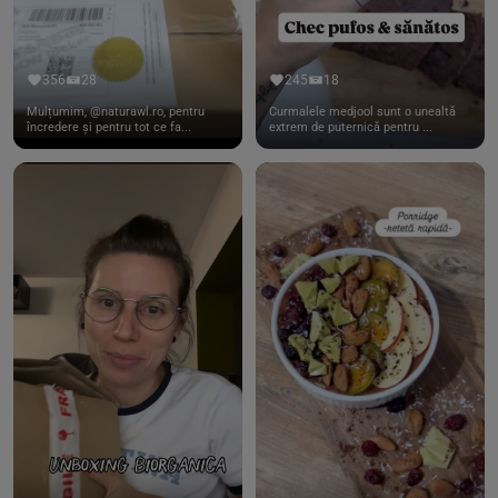
356
28
245
18
Mulțumim, @naturawl.ro, pentru
Curmalele medjool sunt o unealtă
încredere și pentru tot ce fa...
extrem de puternică pentru ...