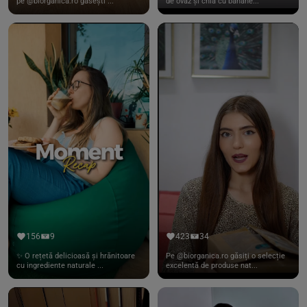
pe @biorganica.ro găsești ...
de ovăz și chia cu banane...
156
9
423
34
✨ O rețetă delicioasă și hrănitoare
Pe @biorganica.ro găsiți o selecție
cu ingrediente naturale ...
excelentă de produse nat...