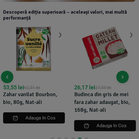
Descoperă ediția superioară – aceleași valori, mai multă
performanță
53,55
lei
26,17
lei
62,51
lei
27,55
lei
Zahar vanilat Bourbon,
Budinca din gris de mei
bio, 80g, Nat-ali
fara zahar adaugat, bio,
168g, Nat-ali
Adauga In Cos
Adauga In Cos