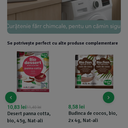
Se potrivește perfect cu alte produse complementare
8,58
lei
10,83
lei
11,40
lei
Budinca de cocos, bio,
Desert panna cotta,
2x 4g, Nat-ali
bio, 45g, Nat-ali