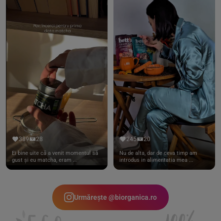
389
28
245
20
Ei bine uite că a venit momentul să
Nu de alta, dar de ceva timp am
gust și eu matcha, eram ...
introdus in alimentatia mea ...
Urmărește @biorganica.ro