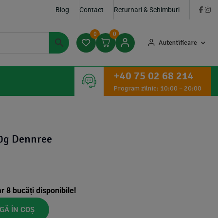
Blog
Contact
Returnari & Schimburi
0
0
Autentificare
+40 75 02 68 214
Program zilnic: 10:00 – 20:00
80g Dennree
ar
8
bucăți disponibile!
GĂ ÎN COȘ