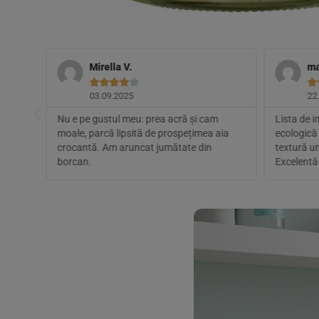
Mirella V.
ma






03.09.2025
22
ut
Nu e pe gustul meu: prea acră și cam
Lista de i
rată
moale, parcă lipsită de prospețimea aia
ecologică 
a fost
crocantă. Am aruncat jumătate din
textură un
borcan.
Excelentă