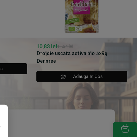
10,83
lei
11,24
lei
Drojdie uscata activa bio 3x9g
Dennree
os
Adauga In Cos
e