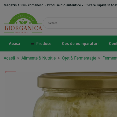
Magazin 100% românesc • Produse bio autentice • Livrare rapidă în toat
Acasa
☰
Produse
Cos de cumparaturi
Con
Acasă
>
Alimente & Nutriție
>
Oțet & Fermentație
>
Fermenti
-4%