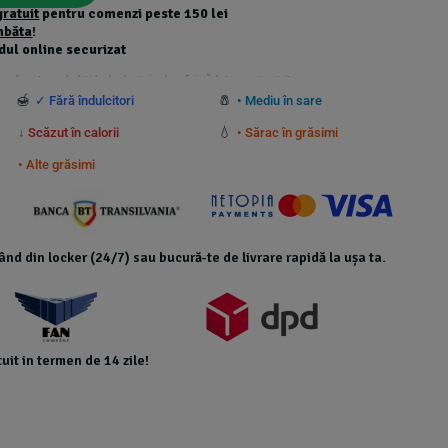
gratuit
pentru comenzi peste 150 lei
mbăta
!
dul online securizat
 suplimentare calculate la checkout și nu beneficiază de transport gratuit.
🍯
🧂
✓ Fără îndulcitori
• Mediu în sare
💧
↓ Scăzut în calorii
• Sărac în grăsimi
• Alte grăsimi
icând din locker (24/7) sau bucură-te de livrare rapidă la ușa ta.
uit in termen de 14 zile!