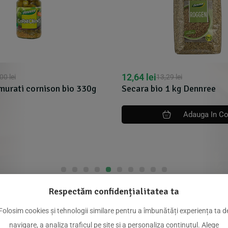
12,64
lei
,00
lei
13,29
lei
murati cornison bio 330g
Secara bio 1 kg Dennree
Adauga In C
Respectăm confidențialitatea ta
dus
Folosim cookies și tehnologii similare pentru a îmbunătăți experiența ta d
navigare, a analiza traficul pe site și a personaliza conținutul. Alege