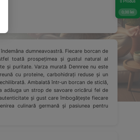
Produs
0
0,00
lei
 la îndemâna dumneavoastră. Fiecare borcan de
fel toată prospețimea și gustul natural al
tate și puritate. Varza murată Dennree nu este
reună cu proteine, carbohidrați reduse și un
chilibrată. Ambalată într-un borcan de sticlă,
a adăuga un strop de savoare oricărui fel de
autenticitate și gust care îmbogățește fiecare
enirea culinară germană și pasiunea pentru