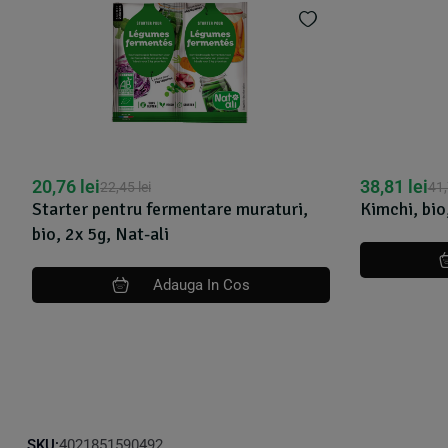
20,76
lei
38,81
lei
22,45
lei
41
Starter pentru fermentare muraturi,
Kimchi, bio
bio, 2x 5g, Nat-ali
Adauga In Cos
SKU:
4021851590492