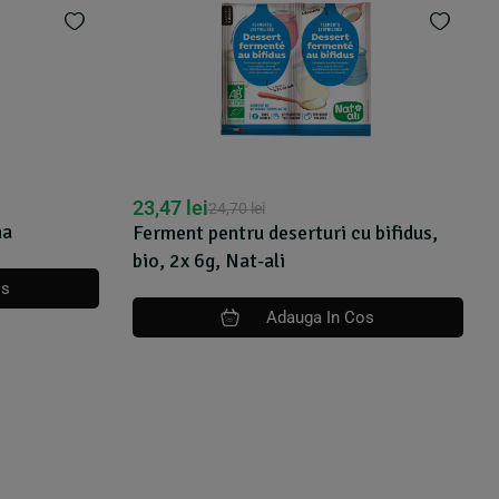
23,47
lei
24,70
lei
na
Ferment pentru deserturi cu bifidus,
bio, 2x 6g, Nat-ali
os
Adauga In Cos