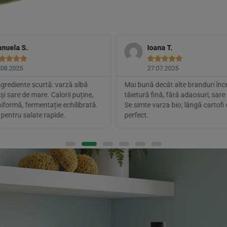
nuela S.
Ioana T.









.08.2025
27.07.2025
ngrediente scurtă: varză albă
Mai bună decât alte branduri înc
și sare de mare. Calorii puține,
tăietură fină, fără adaosuri, sare 
iformă, fermentație echilibrată.
Se simte varza bio; lângă cartofi 
 pentru salate rapide.
perfect.