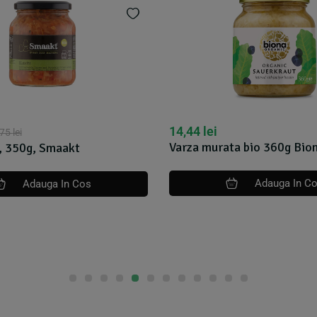
14,44
lei
,75
lei
Varza murata bio 360g Bio
, 350g, Smaakt
Adauga In C
Adauga In Cos