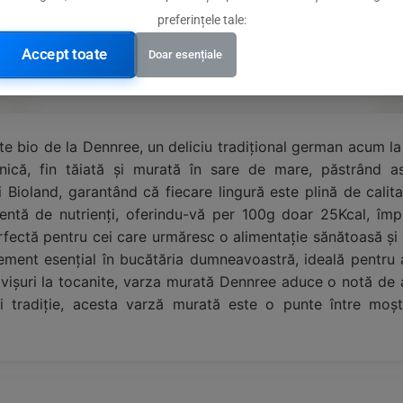
preferințele tale:
trarea aromei
Accept toate
Doar esențiale
ate bio de la Dennree, un deliciu tradițional german acum
că, fin tăiată și murată în sare de mare, păstrând ast
și Bioland, garantând că fiecare lingură este plină de cali
entă de nutrienți, oferindu-vă per 100g doar 25Kcal, împ
fectă pentru cei care urmăresc o alimentație sănătoasă și e
ment esențial în bucătăria dumneavoastră, ideală pentru 
ndvișuri la tocanite, varza murată Dennree aduce o notă de 
 tradiție, acesta varză murată este o punte între moșt