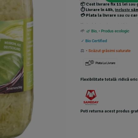
📦
Cost livrare fix 11 lei
sau
⏱️
Livrare în 48h
,
inclusiv
sâ
💳
Plata la livrare
sau cu
car
*Produsele foarte grele au costuri de transport
🌱
🌿 Bio
,
• Produs ecologic
✓ Bio Certified
⚖️
• Scăzut grăsimi saturate
Flexibilitate totală: ridică or
Poti returna acest produs grat