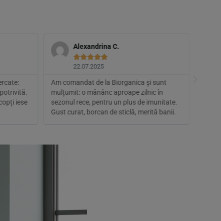
Alexandrina C.





22.07.2025
ercate:
Am comandat de la Biorganica și sunt
Super 
potrivită.
mulțumit: o mănânc aproape zilnic în
de acr
copți iese
sezonul rece, pentru un plus de imunitate.
Gust curat, borcan de sticlă, merită banii.