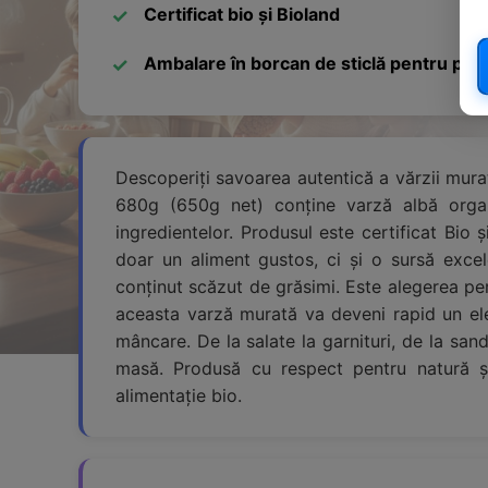
Certificat bio și Bioland
Ambalare în borcan de sticlă pentru păs
Descoperiți savoarea autentică a vărzii mur
680g (650g net) conține varză albă organi
ingredientelor. Produsul este certificat Bio 
doar un aliment gustos, ci și o sursă excel
conținut scăzut de grăsimi. Este alegerea per
aceasta varză murată va deveni rapid un ele
mâncare. De la salate la garnituri, de la sa
masă. Produsă cu respect pentru natură și
alimentație bio.