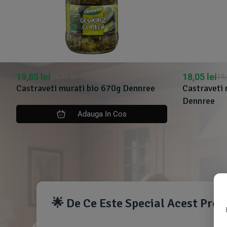
19,85
lei
18,05
lei
21,19
lei
19
Castraveti murati bio 670g Dennree
Castraveti 
Dennree
Adauga In Cos
🌟 De Ce Este Special Acest Pro