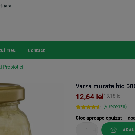
ă țara
tul meu
Contact
 Probiotici
Varza murata bio 6
12,64
lei
13,18
lei
(
9
recenzii)
Rated
8
4.50
Stoc aproape epuizat — do
out of 5
based on
customer
ADAU
ratings