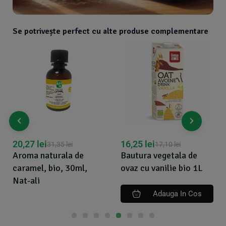
Se potrivește perfect cu alte produse complementare
20,27
lei
16,25
lei
31,35
lei
17,10
lei
Aroma naturala de
Bautura vegetala de
caramel, bio, 30ml,
ovaz cu vanilie bio 1L
Nat-ali
Adauga In Cos