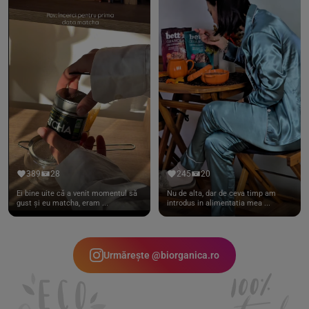
389
28
245
20
Ei bine uite că a venit momentul să
Nu de alta, dar de ceva timp am
gust și eu matcha, eram ...
introdus in alimentatia mea ...
Urmărește @biorganica.ro