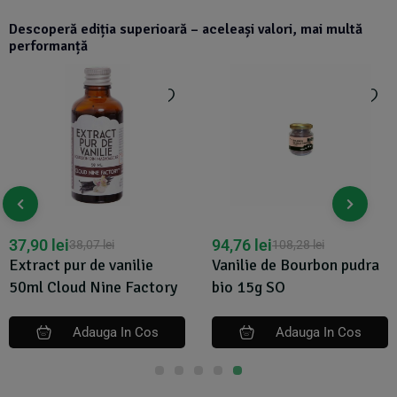
Descoperă ediția superioară – aceleași valori, mai multă
performanță
94,76
lei
77,61
lei
108,28
lei
81,70
lei
Vanilie de Bourbon pudra
Extract de vanilie de
bio 15g SO
Bourbon bio 40ml Cook
Adauga In Cos
Adauga In Cos