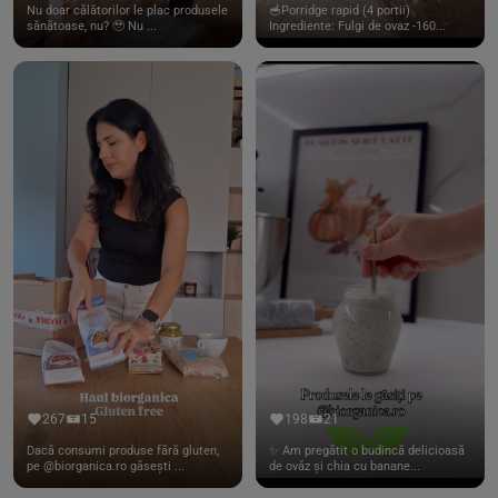
Nu doar călătorilor le plac produsele
🥣Porridge rapid (4 portii)
sănătoase, nu? 🥹 Nu ...
Ingrediente: Fulgi de ovaz -160...
267
15
198
21
Dacă consumi produse fără gluten,
✨ Am pregătit o budincă delicioasă
pe @biorganica.ro găsești ...
de ovăz și chia cu banane...