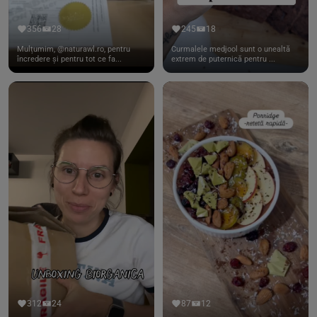
356
28
245
18
Mulțumim, @naturawl.ro, pentru
Curmalele medjool sunt o unealtă
încredere și pentru tot ce fa...
extrem de puternică pentru ...
312
24
87
12