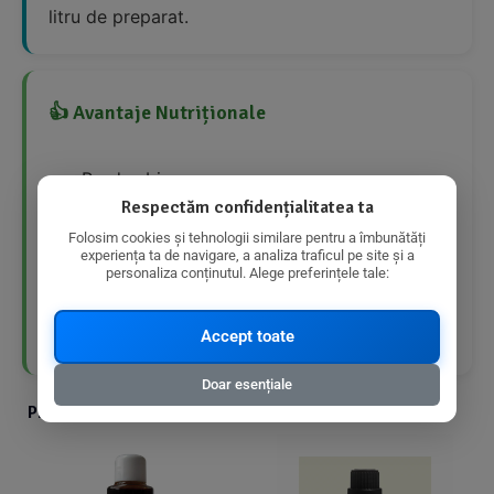
litru de preparat.
👍 Avantaje Nutriționale
Produs bio
Respectăm confidențialitatea ta
Fără OMG
Folosim cookies și tehnologii similare pentru a îmbunătăți
experiența ta de navigare, a analiza traficul pe site și a
personaliza conținutul. Alege preferințele tale:
Fără tratament de ionizare
Aroma naturală de vanilie
Accept toate
Doar esențiale
Produse din aceeasi categorie cu produsul ales