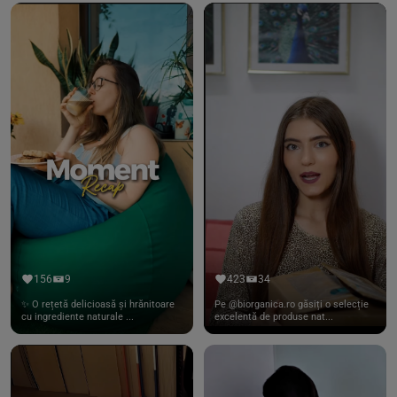
156
9
423
34
✨ O rețetă delicioasă și hrănitoare
Pe @biorganica.ro găsiți o selecție
cu ingrediente naturale ...
excelentă de produse nat...