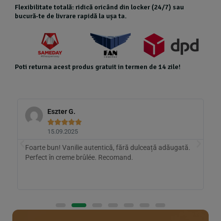
Flexibilitate totală: ridică oricând din locker (24/7) sau
bucură-te de livrare rapidă la ușa ta.
Poti returna acest produs gratuit in termen de 14 zile!
Eszter G.





15.09.2025
e
Foarte bun! Vanilie autentică, fără dulceață adăugată.
Î
Perfect în creme brûlée. Recomand.
d
m