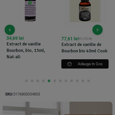
77,61
lei
29,78
lei
81,70
lei
31,3
vanilie
Extract de vanilie de
Extract de caf
io, 15ml,
Bourbon bio 40ml Cook
30ml, Nat-ali
Adauga In Cos
Adaug
SKU:
3176800034853