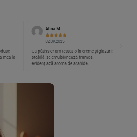
Alina M.





02.09.2025
oduse
Ca pâtissier am testat-o în creme și glazuri:
Biorga
ta mea la
stabilă, se emulsionează frumos,
Aceas
evidențiază aroma de arahide.
aroma