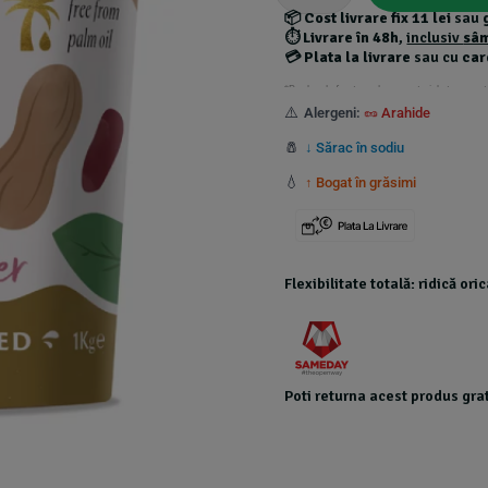
📦
Cost livrare fix 11 lei
sau
⏱️
Livrare în 48h
,
inclusiv
sâ
💳
Plata la livrare
sau cu
car
*Produsele foarte grele au costuri de transport
⚠️
Alergeni:
🥜 Arahide
🧂
↓ Sărac în sodiu
💧
↑ Bogat în grăsimi
Flexibilitate totală: ridică or
Poti returna acest produs grat