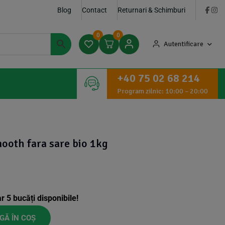
Blog
Contact
Returnari & Schimburi
0
0
Autentificare
+40 75 02 68 214
Program zilnic: 10:00 – 20:00
ooth fara sare bio 1kg
ar
5
bucăți disponibile!
GĂ ÎN COȘ