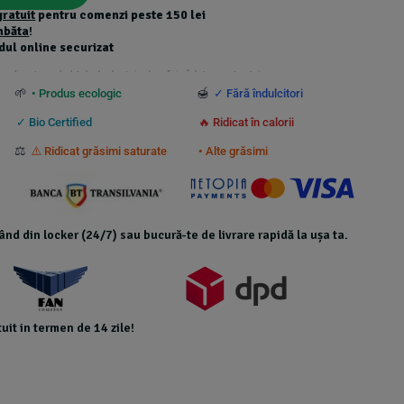
gratuit
pentru comenzi peste 150 lei
mbăta
!
dul online securizat
 suplimentare calculate la checkout și nu beneficiază de transport gratuit.
🌱
🍯
• Produs ecologic
✓ Fără îndulcitori
✓ Bio Certified
🔥 Ridicat în calorii
⚖️
⚠️ Ridicat grăsimi saturate
• Alte grăsimi
icând din locker (24/7) sau bucură-te de livrare rapidă la ușa ta.
uit in termen de 14 zile!