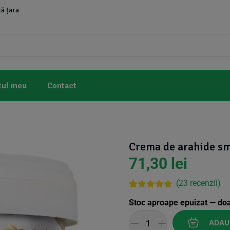
ă țara
tul meu
Contact
Crema de arahide sm
71,30
lei
(
23
recenzii)
Rated
22
4.82
Stoc aproape epuizat — do
out of 5
based on
customer
ADAU
ratings