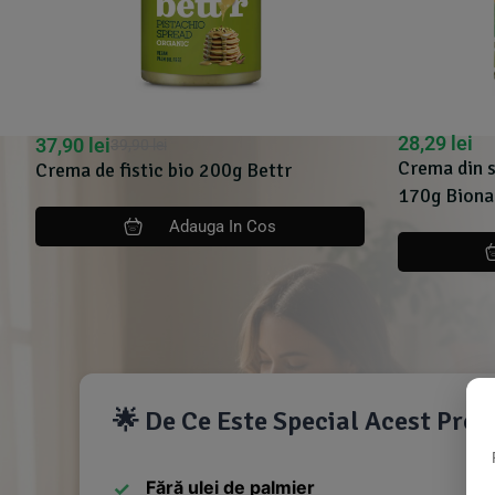
28,29
lei
37,90
lei
39,90
lei
Crema din s
Crema de fistic bio 200g Bettr
170g Biona
Adauga In Cos
🌟 De Ce Este Special Acest Pro
Fără ulei de palmier