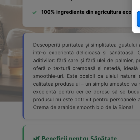
100% ingrediente din agricultura ecolog
Descoperiți puritatea și simplitatea gustulu
într-o experiență delicioasă și sănătoasă. 
aditivilor: fără sare și fără ulei de palmier,
oferă o textură cremoasă și netedă, ideală 
smoothie-uri. Este posibil ca uleiul natura
calitatea produsului – un simplu amestec va re
excelentă pentru cei ce doresc să se bucure
produsul nu este potrivit pentru persoanele al
Crema de arahide smooth bio de la Biona!
🌿 Beneficii pentru Sănătate