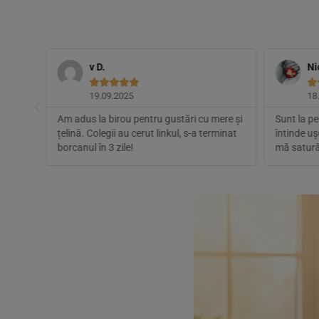
v D.
Ni






19.09.2025
18
t:
Am adus la birou pentru gustări cu mere și
Sunt la pe
banii,
țelină. Colegii au cerut linkul, s-a terminat
întinde uș
borcanul în 3 zile!
mă satură