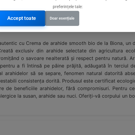
preferințele tale:
ică
Accept toate
Doar esențiale
i autentic cu Crema de arahide smooth bio de la Biona, un 
Creată exclusiv din arahide selectate din agricultura eco
 promițând o savoare nealterată și respect pentru natură. Ar
pentru a fi întinsă pe pâine prăjită, adăugată în terciul 
l al arahidelor să se separe, fenomen natural datorită abs
stabili consistența dorită. Produsul este certificat ecologic
 de beneficiile arahidelor, fără compromisuri. Pentru ce
ergice la susan, arahide sau nuci. Oferiți-vă corpului un boo