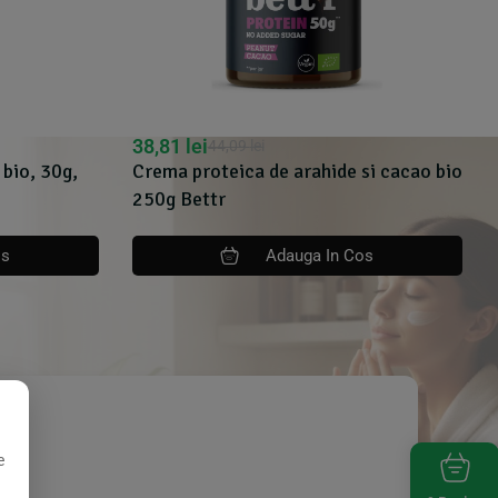
38,81
lei
44,09
lei
 bio, 30g,
Crema proteica de arahide si cacao bio
250g Bettr
os
Adauga In Cos
e