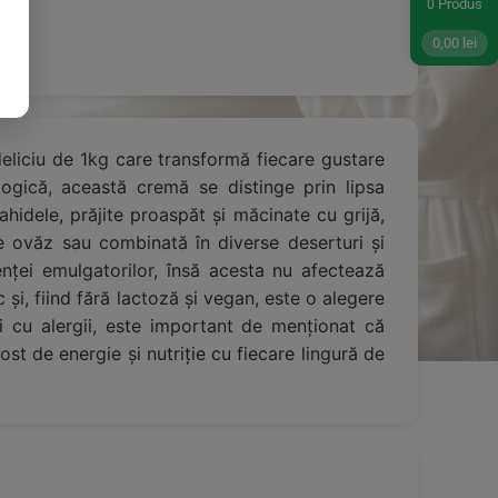
Produs
0
0,00
lei
deliciu de 1kg care transformă fiecare gustare
logică, această cremă se distinge prin lipsa
ahidele, prăjite proaspăt și măcinate cu grijă,
de ovăz sau combinată în diverse deserturi și
enței emulgatorilor, însă acesta nu afectează
 și, fiind fără lactoză și vegan, este o alegere
i cu alergii, este important de menționat că
st de energie și nutriție cu fiecare lingură de