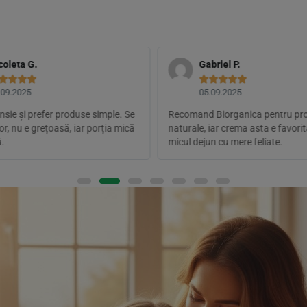
coleta G.
Gabriel P.









.09.2025
05.09.2025
nsie și prefer produse simple. Se
Recomand Biorganica pentru pr
or, nu e grețoasă, iar porția mică
naturale, iar crema asta e favori
.
micul dejun cu mere feliate.