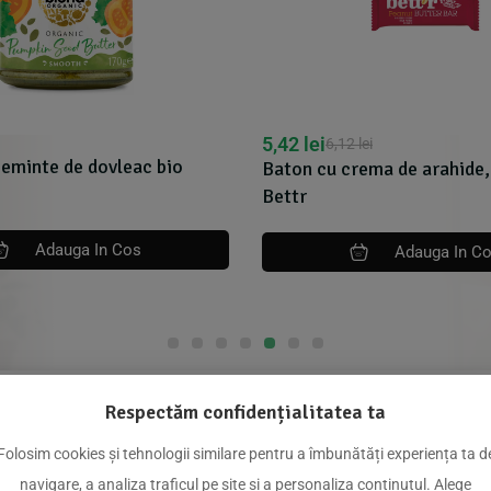
5,42
lei
6,12
lei
eminte de dovleac bio
Baton cu crema de arahide,
Bettr
Adauga In Cos
Adauga In C
Respectăm confidențialitatea ta
dus
Folosim cookies și tehnologii similare pentru a îmbunătăți experiența ta d
navigare, a analiza traficul pe site și a personaliza conținutul. Alege