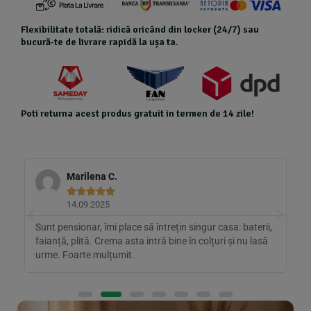
Flexibilitate totală: ridică oricând din locker (24/7) sau
bucură-te de livrare rapidă la ușa ta.
Poti returna acest produs gratuit in termen de 14 zile!
Marilena C.





14.09.2025
Sunt pensionar, îmi place să întrețin singur casa: baterii,
C
.
faianță, plită. Crema asta intră bine în colțuri și nu lasă
Î
urme. Foarte mulțumit.
p