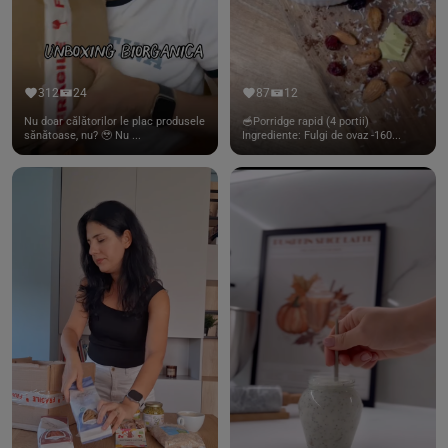
312
24
87
12
Nu doar călătorilor le plac produsele
🥣Porridge rapid (4 portii)
sănătoase, nu? 🥹 Nu ...
Ingrediente: Fulgi de ovaz -160...