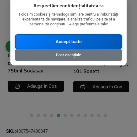
Respectăm confidențialitatea ta
Folosim cookies și tehnologii similare pentru a îmbunătăți
experiența ta de navigare, a analiza traficul pe site și a
personaliza conținutul. Alege preferințele tale:
Accept toate
19,10
lei
189,52
lei
193,10
lei
Gel power bio de
Detergent pentru baie
Doar esențiale
curatare a toaletei
cu acid citric, ecologic,
750ml Sodasan
10L Sonett
Adauga In Cos
Adauga In Cos
SKU:
4007547400047