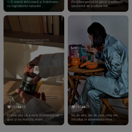
✨ O rețetă delicioasă și hrănitoare
Pe @biorganica.ro găsiți o selecție
cu ingrediente naturale ...
excelentă de produse nat...
389
28
245
20
Ei bine uite că a venit momentul să
Nu de alta, dar de ceva timp am
gust și eu matcha, eram ...
introdus in alimentatia mea ...