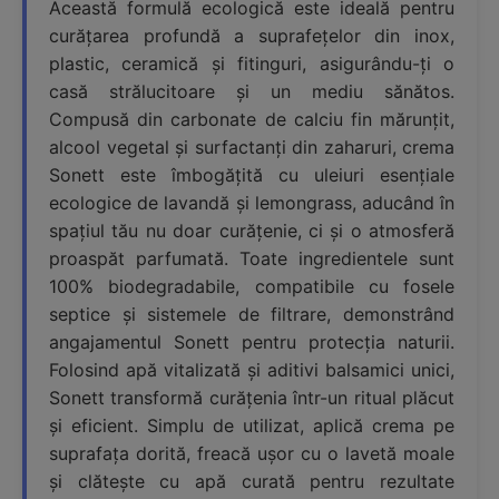
Această formulă ecologică este ideală pentru
curățarea profundă a suprafețelor din inox,
plastic, ceramică și fitinguri, asigurându-ți o
casă strălucitoare și un mediu sănătos.
Compusă din carbonate de calciu fin mărunțit,
alcool vegetal și surfactanți din zaharuri, crema
Sonett este îmbogățită cu uleiuri esențiale
ecologice de lavandă și lemongrass, aducând în
spațiul tău nu doar curățenie, ci și o atmosferă
proaspăt parfumată. Toate ingredientele sunt
100% biodegradabile, compatibile cu fosele
septice și sistemele de filtrare, demonstrând
angajamentul Sonett pentru protecția naturii.
Folosind apă vitalizată și aditivi balsamici unici,
Sonett transformă curățenia într-un ritual plăcut
și eficient. Simplu de utilizat, aplică crema pe
suprafața dorită, freacă ușor cu o lavetă moale
și clătește cu apă curată pentru rezultate