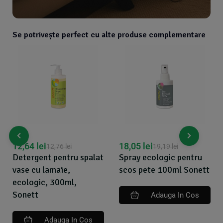
Se potrivește perfect cu alte produse complementare
12,64
lei
18,05
lei
12,76
lei
19,19
lei
Detergent pentru spalat
Spray ecologic pentru
vase cu lamaie,
scos pete 100ml Sonett
ecologic, 300ml,
Sonett
Adauga In Cos
Adauga In Cos