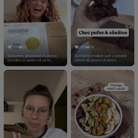
356
28
245
18
Mulțumim, @naturawl.ro, pentru
Curmalele medjool sunt o unealtă
încredere și pentru tot ce fa...
extrem de puternică pentru ...