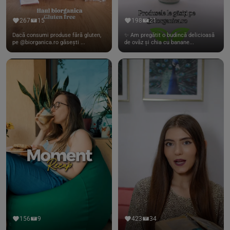
267
15
198
21
Dacă consumi produse fără gluten,
✨ Am pregătit o budincă delicioasă
pe @biorganica.ro găsești ...
de ovăz și chia cu banane...
156
9
423
34