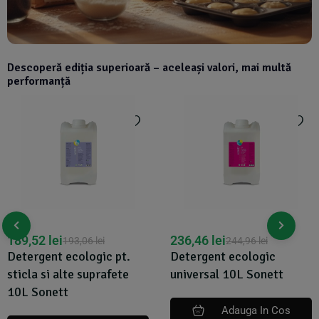
Descoperă ediția superioară – aceleași valori, mai multă
performanță
189,52
lei
236,46
lei
193,06
lei
244,96
lei
Detergent ecologic pt.
Detergent ecologic
sticla si alte suprafete
universal 10L Sonett
10L Sonett
Adauga In Cos