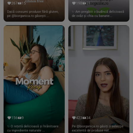
267
15
198
21
Dacă consumi produse fără gluten,
✨ Am pregătit o budincă delicioasă
pe @biorganica.ro găsești ...
de ovăz și chia cu banane...
156
9
423
34
✨ O rețetă delicioasă și hrănitoare
Pe @biorganica.ro găsiți o selecție
cu ingrediente naturale ...
excelentă de produse nat...