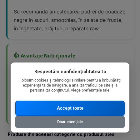
Se recomandă amestecarea pudrei de coacaze
negre în sucuri, smoothies, în salate de fructe,
în înghețate, prăjituri, preparate raw.
👍 Avantaje Nutriționale
Respectăm confidențialitatea ta
Rică în fibre
Folosim cookies și tehnologii similare pentru a îmbunătăți
experiența ta de navigare, a analiza traficul pe site și a
Conținut scăzut de grăsimi și grăsimi
personaliza conținutul. Alege preferințele tale:
saturate
Accept toate
Produs bio
Doar esențiale
Produse din aceeasi categorie cu produsul ales