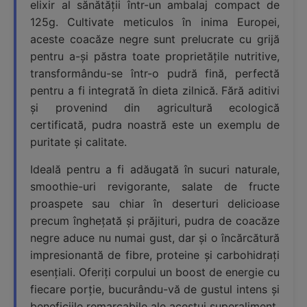
elixir al sănătății într-un ambalaj compact de
125g. Cultivate meticulos în inima Europei,
aceste coacăze negre sunt prelucrate cu grijă
pentru a-și păstra toate proprietățile nutritive,
transformându-se într-o pudră fină, perfectă
pentru a fi integrată în dieta zilnică. Fără aditivi
și provenind din agricultură ecologică
certificată, pudra noastră este un exemplu de
puritate și calitate.
Ideală pentru a fi adăugată în sucuri naturale,
smoothie-uri revigorante, salate de fructe
proaspete sau chiar în deserturi delicioase
precum înghețată și prăjituri, pudra de coacăze
negre aduce nu numai gust, dar și o încărcătură
impresionantă de fibre, proteine și carbohidrați
esențiali. Oferiți corpului un boost de energie cu
fiecare porție, bucurându-vă de gustul intens și
beneficiile remarcabile ale acestui superaliment.