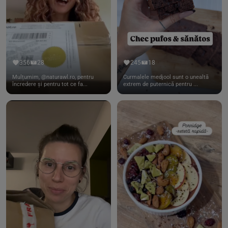
356
28
245
18
Mulțumim, @naturawl.ro, pentru
Curmalele medjool sunt o unealtă
încredere și pentru tot ce fa...
extrem de puternică pentru ...