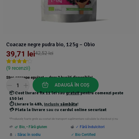
Suplimente Vegetale
(45)
›
👶 Îngrijire Bebe & Copii
Măsline
(14)
(2)
Vitamine & Minerale
(30)
Oțet & Fermentație
›
🧴 Îngrijire Personală
(36)
(411)
Coacaze negre pudra bio, 125g – Obio
Super Alimente
›
🐕 Animale de Companie
(5)
(6)
39,71
lei
42,52
lei
›
🏠 Casa & Lifestyle
(
9
recenzii)
Rated
8
(340)
4.13
out
Stoc aproape epuizat — doar
3
bucăți disponibile!
of 5
based on
ADAUGĂ ÎN COȘ
customer
📦
Cost livrare fix 11 lei
sau
gratuit
pentru comenzi peste
ratings
150 lei
⏱️
Livrare în 48h
,
inclusiv
sâmbăta
!
💳
Plata la livrare
sau cu
cardul online securizat
*Produsele foarte grele au costuri de transport suplimentare calculate la checkout și nu
beneficiază de transport gratuit.
🌱
🌿 Bio
,
• Fără gluten
🍯
✓ Fără îndulcitori
🧂
↓ Sărac în sodiu
✓ Bio Certified