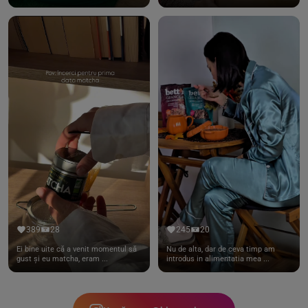
389
28
245
20
Ei bine uite că a venit momentul să
Nu de alta, dar de ceva timp am
gust și eu matcha, eram ...
introdus in alimentatia mea ...