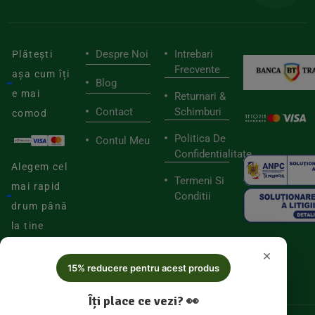
Despre Noi
Intrebari
Plătești
Frecvente
așa cum îți
Blog
e mai
Returnari &
Contact
Schimburi
comod
Politica De
Contul Meu
Confidentialitate
Alegem cel
Termeni Si
mai rapid
Conditii
drum până
la tine
×
15% reducere pentru acest produs
Îți place ce vezi? 👀