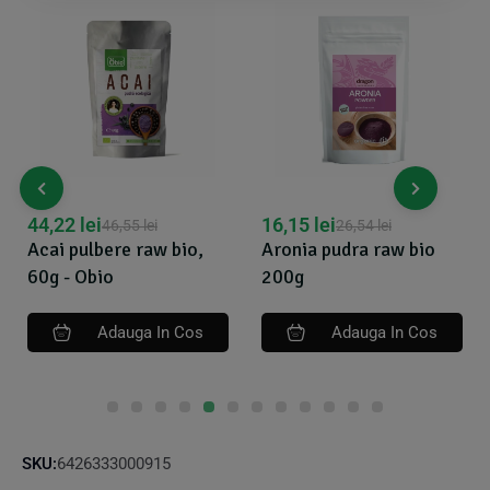
16,15
lei
40,61
lei
26,54
lei
42,75
lei
Aronia pudra raw bio
Fructul pasiunii
200g
pulbere, 125g, Green
Bliss
Adauga In Cos
Adauga In Cos
SKU:
6426333000915