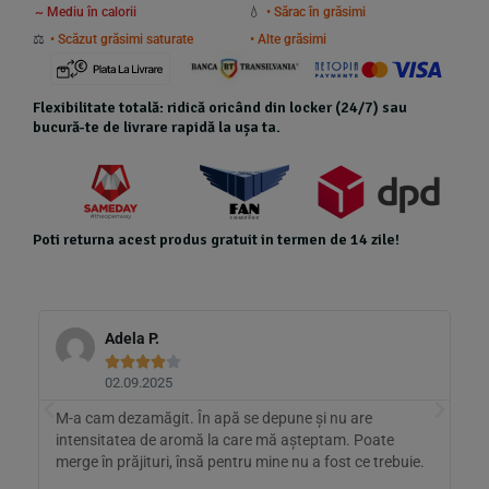
~ Mediu în calorii
💧
• Sărac în grăsimi
⚖️
• Scăzut grăsimi saturate
• Alte grăsimi
Flexibilitate totală: ridică oricând din locker (24/7) sau
bucură-te de livrare rapidă la ușa ta.
Poti returna acest produs gratuit in termen de 14 zile!
Camelia P.





23.08.2025
Bună, dar nu pe gustul meu: în iaurt rămân granule și e
A
cam acrișoară. În smoothie iese ok. Ambalajul ar putea
c
.
fi mai practic.
c