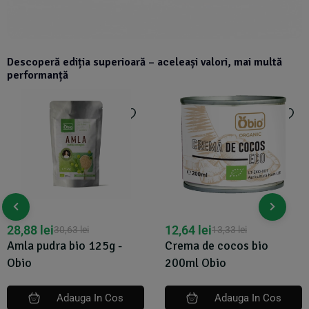
Descoperă ediția superioară – aceleași valori, mai multă
performanță
12,64
lei
61,37
lei
13,33
lei
64,60
lei
Crema de cocos bio
Ciocolata calda Keto bio
200ml Obio
125g Obio
Adauga In Cos
Adauga In Cos