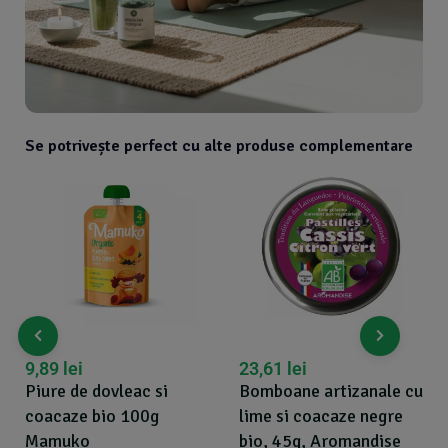
Se potrivește perfect cu alte produse complementare
23,61
lei
27,98
lei
Bomboane artizanale cu
Orez negru bio 500g
lime si coacaze negre
Biona
bio, 45g, Aromandise