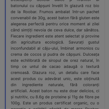
batonului cu căpșuni învelit în glazură roz bio
de la Roobar. Frumos ambalat într-un pachet
convenabil de 30g, acest baton fără gluten este
alegerea perfectă pentru orice moment al zilei
când simțiți nevoia de ceva dulce, dar sănătos.
Fiecare ingredient este atent selectat și provine
din agricultura ecologică. Savurați gustul
inconfundabil al căju-ului, îmbinat armonios cu
crema de cocos și pudra de căpșuni. Dulceața
este echilibrată de siropul de orez natural, în
timp ce untul de cacao adaugă o textură
cremoasă. Glazura roz, un detaliu care face
acest produs cu adevărat unic, este obținută
din ingrediente naturale, fără coloranți
artificiali. Acest baton nu este doar delicios, ci
și nutritiv, cu 8.6g de proteine și 11g de fibre pe
100g. Este un produs certificat organic, cu o