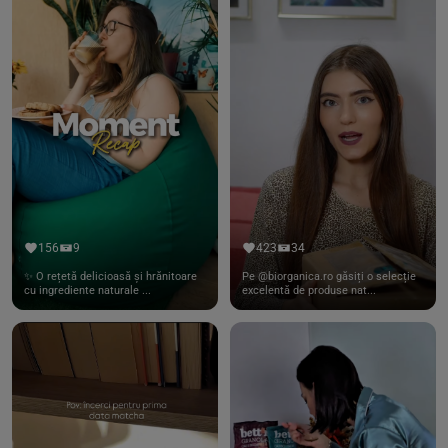
156
9
423
34
✨ O rețetă delicioasă și hrănitoare
Pe @biorganica.ro găsiți o selecție
cu ingrediente naturale ...
excelentă de produse nat...