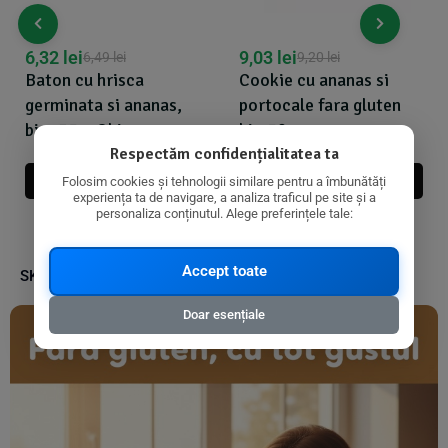
6,32
lei
9,03
lei
6,49
lei
9,20
lei
Baton cu hrisca
Cookie cu ananas si
germinata si ananas,
portocale fara gluten
bio, 35g, Obio
bio 50g
Respectăm confidențialitatea ta
Adauga In Cos
Adauga In Cos
Folosim cookies și tehnologii similare pentru a îmbunătăți
experiența ta de navigare, a analiza traficul pe site și a
personaliza conținutul. Alege preferințele tale:
Accept toate
SKU:
3800233780376
Doar esențiale