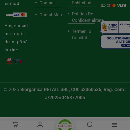
Contact
Schimburi
comod
Politica De
Contul Meu
Confidentialitate
Alegem cel
Termeni Si
mai rapid
Conditii
drum până
la tine
© 2025
Biorganica RETAIL SRL,
CUI:
52060536, Reg. Com
.:
J/2025/046877005