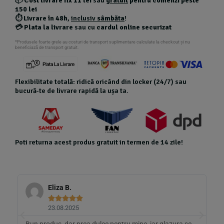
📦
Cost livrare fix 11 lei
sau
gratuit
pentru comenzi peste
150 lei
⏱️
Livrare în 48h
,
inclusiv
sâmbăta
!
💳
Plata la livrare
sau cu
cardul online securizat
*Produsele foarte grele au costuri de transport suplimentare calculate la checkout și nu
beneficiază de transport gratuit.
Flexibilitate totală: ridică oricând din locker (24/7) sau
bucură-te de livrare rapidă la ușa ta.
Poti returna acest produs gratuit in termen de 14 zile!
Eliza B.





23.08.2025
Bun produs, dar prea dulce pentru mine, iar glazura se
A