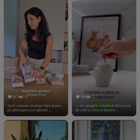
267
15
198
21
Dacă consumi produse fără gluten,
✨ Am pregătit o budincă delicioasă
pe @biorganica.ro găsești ...
de ovăz și chia cu banane...