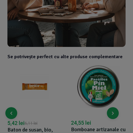
Se potrivește perfect cu alte produse complementare
24,55
lei
5,42
lei
6,11
lei
Bomboane artizanale cu
Baton de susan, bio,