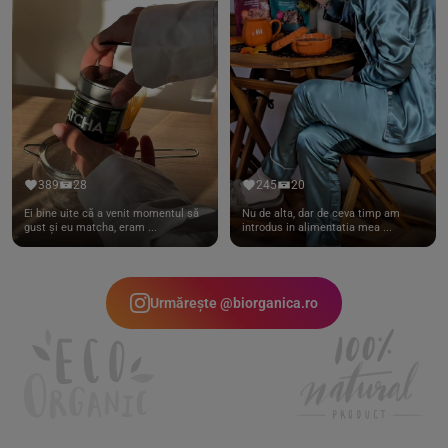
389
28
245
20
Ei bine uite că a venit momentul să
Nu de alta, dar de ceva timp am
gust și eu matcha, eram ...
introdus in alimentatia mea ...
Urmărește @biorganica.ro