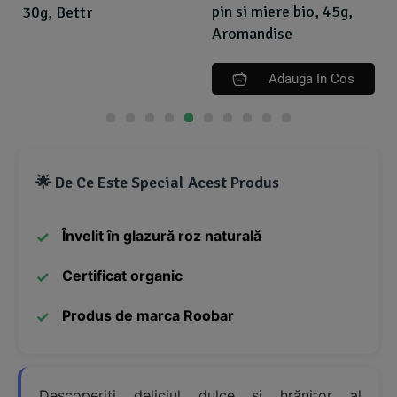
pin si miere bio, 45g,
30g, Bettr
Aromandise
Adauga In Cos
🌟 De Ce Este Special Acest Produs
Învelit în glazură roz naturală
Certificat organic
Produs de marca Roobar
Descoperiți deliciul dulce și hrănitor al