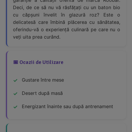
garanție a calității oferită de marca Roobar.
Deci, de ce să nu vă răsfățați cu un baton bio
cu căpșuni învelit în glazură roz? Este o
delicatesă care îmbină plăcerea cu sănătatea,
oferindu-vă o experiență culinară pe care nu o
veți uita prea curând.
📅 Ocazii de Utilizare
Gustare între mese
Desert după masă
Energizant înainte sau după antrenament