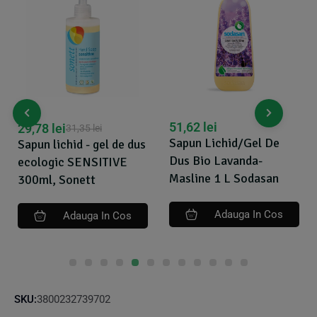
51,62
lei
29,78
lei
31,35
lei
Sapun Lichid/Gel De
Sapun lichid - gel de dus
Dus Bio Lavanda-
ecologic SENSITIVE
Masline 1 L Sodasan
300ml, Sonett
Adauga In Cos
Adauga In Cos
SKU:
3800232739702