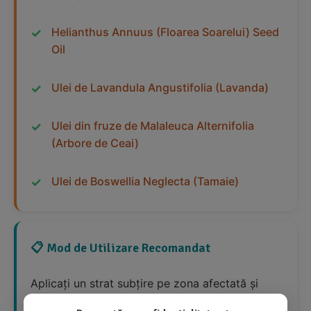
Helianthus Annuus (Floarea Soarelui) Seed
Oil
Ulei de Lavandula Angustifolia (Lavanda)
Ulei din fruze de Malaleuca Alternifolia
(Arbore de Ceai)
Ulei de Boswellia Neglecta (Tamaie)
📋 Mod de Utilizare Recomandat
Aplicați un strat subțire pe zona afectată și
frecați ușor. Continuați să tratați zona de piele