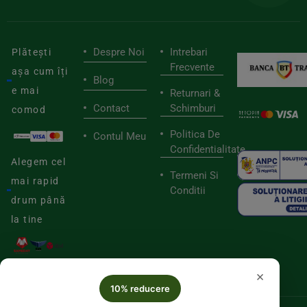
Despre Noi
Intrebari
Plătești
Frecvente
așa cum îți
Blog
e mai
Returnari &
Contact
Schimburi
comod
Politica De
Contul Meu
Confidentialitate
Alegem cel
Termeni Si
mai rapid
Conditii
drum până
la tine
×
10% reducere