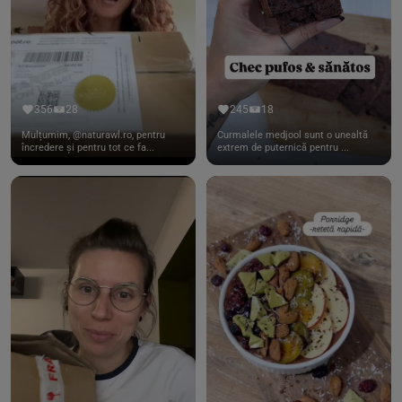
356
28
245
18
Mulțumim, @naturawl.ro, pentru
Curmalele medjool sunt o unealtă
încredere și pentru tot ce fa...
extrem de puternică pentru ...