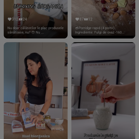
312
24
87
12
Nu doar călătorilor le plac produsele
🥣Porridge rapid (4 portii)
sănătoase, nu? 🥹 Nu ...
Ingrediente: Fulgi de ovaz -160...