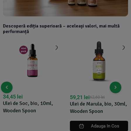
Descoperă ediția superioară – aceleași valori, mai multă
performanță
34,45
lei
59,21
lei
62,60
lei
Ulei de Soc, bio, 10ml,
Ulei de Marula, bio, 30ml,
Wooden Spoon
Wooden Spoon
Adauga In Cos