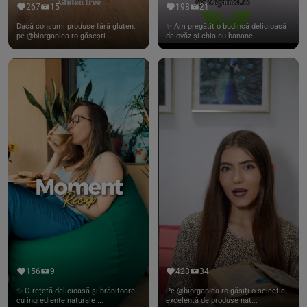
267
15
198
21
Dacă consumi produse fără gluten,
✨ Am pregătit o budincă delicioasă
pe @biorganica.ro găsești ...
de ovăz și chia cu banane...
156
9
423
34
✨ O rețetă delicioasă și hrănitoare
Pe @biorganica.ro găsiți o selecție
cu ingrediente naturale ...
excelentă de produse nat...