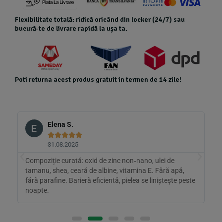
Flexibilitate totală: ridică oricând din locker (24/7) sau
bucură-te de livrare rapidă la ușa ta.
Poti returna acest produs gratuit in termen de 14 zile!
Elena S.





31.08.2025
Compoziție curată: oxid de zinc non‑nano, ulei de
B
tamanu, shea, ceară de albine, vitamina E. Fără apă,
z
fără parafine. Barieră eficientă, pielea se liniștește peste
m
noapte.