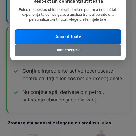
Respectăm confidențialitatea ta
cu probleme până când condiția pielii se
Folosim cookies și tehnologii similare pentru a îmbunătăți
îmbunătățește.
experiența ta de navigare, a analiza traficul pe site și a
personaliza conținutul. Alege preferințele tale:
Accept toate
👍 Avantaje Nutriționale
Doar esențiale
Produs natural și certificat organic
Conține ingrediente active recunoscute
pentru calitățile lor cosmetice excepționale
Nu conține apă, derivate din petrol,
substanțe chimice și conservanți
Produse din aceeasi categorie cu produsul ales