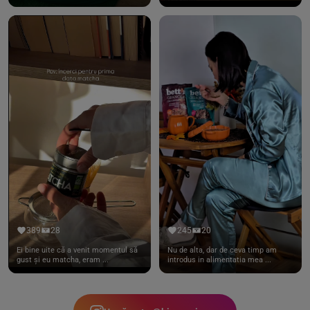
389
28
245
20
Ei bine uite că a venit momentul să
Nu de alta, dar de ceva timp am
gust și eu matcha, eram ...
introdus in alimentatia mea ...