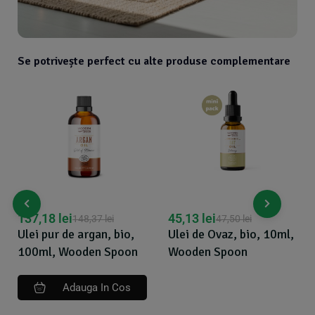
Se potrivește perfect cu alte produse complementare
137,18
lei
45,13
lei
148,37
lei
47,50
lei
Ulei pur de argan, bio,
Ulei de Ovaz, bio, 10ml,
100ml, Wooden Spoon
Wooden Spoon
Adauga In Cos